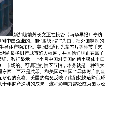
新加坡前外长文正在接管《南华早报》专访
对中国企业的。他们以所谓“”为由，把外国制制的
中国半导体产物加税。美国想通过先辈芯片等环节手艺
欧洲的良多财产城市陷入瘫痪，并且他们现正在底子
精细。数据显示，上个月中国对美国的稀土磁体出口
单一市场的、可调理的供应节拍，本身就是一种强大
理东西，而不是兵器。和美国对中国半导体财产的全
谋耐心的竞赛。美国的焦炙反映了他们想快速降低环
几十年财产深耕的成果。这种影响力曾经成为国际经