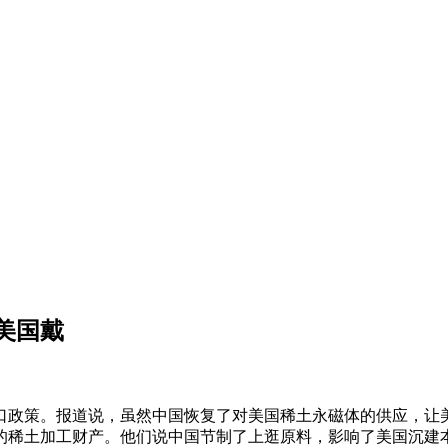
美国戴
政策。报道说，虽然中国恢复了对美国稀土永磁体的供应，让美
的稀土加工财产。他们说中国节制了上逛原料，影响了美国沉建