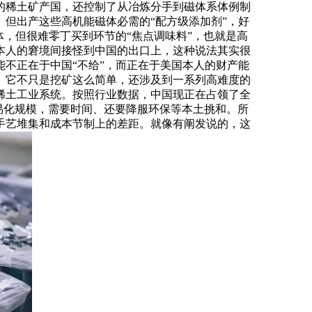
的稀土矿产国，还控制了从冶炼分手到磁体系体例制
但出产这些高机能磁体必需的“配方级添加剂”，好
，但很难零丁买到环节的“焦点调味料”，也就是高
本人的窘境间接怪到中国的出口上，这种说法其实很
不正在于中国“不给”，而正在于美国本人的财产能
。它不只是挖矿这么简单，还涉及到一系列高难度的
稀土工业系统。按照行业数据，中国现正在占领了全
易化规模，需要时间、还要降服环保等本土挑和。所
手艺堆集和成本节制上的差距。就像有阐发说的，这