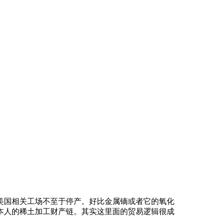
国相关工场不至于停产。好比金属镝或者它的氧化
本人的稀土加工财产链。其实这里面的贸易逻辑很成