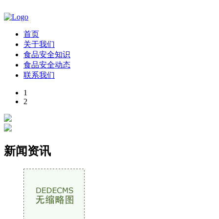
首页
关于我们
食品安全知识
食品安全动态
联系我们
1
2
新闻资讯