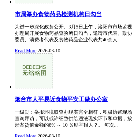
市局举办食物药品检测机构日勾当
为进一步深化政务公开、3月5日上午，洛阳市市场监视
办理局开展食物药品查验所日勾当，邀请市代表、政协
委员、消费者代表及食物药品企业代表共40余人...
Read More
2026-03-10
烟台市人平易近食物平安工做办公室
一级励：举报环境取查办现实完全相符，积极协帮现场
查询拜访，可以或许细致供给违法现实环节和单据，按
涉案货值金额的8% ～ 10 ％励举报人？。 每次...
Read More
2026-03-10