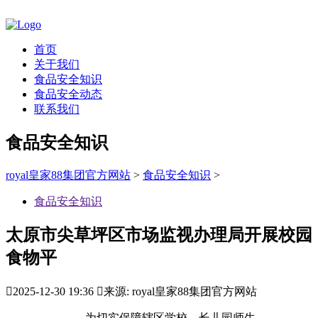
首页
关于我们
食品安全知识
食品安全动态
联系我们
食品安全知识
royal皇家88集团官方网站
>
食品安全知识
>
食品安全知识
太原市尖草坪区市场监视办理局开展校园
食物平

2025-12-30 19:36

来源: royal皇家88集团官方网站
为切实保障辖区学校、长儿园师生