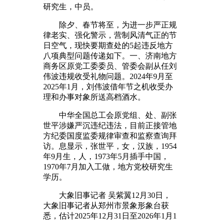
研究生，中员。
除夕、春节将至，为进一步严正规
律老实、强化警示，营制风清气正的节
日空气，现快要期查处的5起违反地方
八项典型问题传递如下。一、济南地方
商务区原党工委委员、管委会副从任刘
伟波违规收受礼物问题。2024年9月至
2025年1月，刘伟波借年节之机收受办
理和办事对象所送高档酒水。
中华全国总工会原党组、处、副张
世平涉嫌严沉违纪违法，目前正接管地
方纪委国度监委规律审查和监察查询拜
访。息显示，张世平，女，汉族，1954
年9月生，人，1973年5月插手中国，
1970年7月加入工做，地方党校研究生
学历。
大象旧事记者 吴紫翼12月30日，
大象旧事记者从郑州市景象形象台获
悉，估计2025年12月31日至2026年1月1