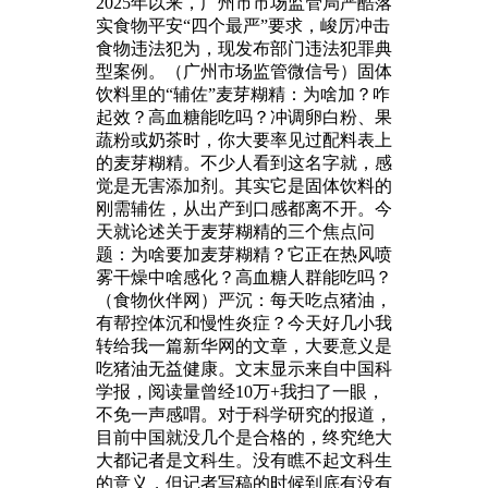
2025年以来，广州市市场监管局严酷落
实食物平安“四个最严”要求，峻厉冲击
食物违法犯为，现发布部门违法犯罪典
型案例。（广州市场监管微信号）固体
饮料里的“辅佐”麦芽糊精：为啥加？咋
起效？高血糖能吃吗？冲调卵白粉、果
蔬粉或奶茶时，你大要率见过配料表上
的麦芽糊精。不少人看到这名字就，感
觉是无害添加剂。其实它是固体饮料的
刚需辅佐，从出产到口感都离不开。今
天就论述关于麦芽糊精的三个焦点问
题：为啥要加麦芽糊精？它正在热风喷
雾干燥中啥感化？高血糖人群能吃吗？
（食物伙伴网）严沉：每天吃点猪油，
有帮控体沉和慢性炎症？今天好几小我
转给我一篇新华网的文章，大要意义是
吃猪油无益健康。文末显示来自中国科
学报，阅读量曾经10万+我扫了一眼，
不免一声感喟。对于科学研究的报道，
目前中国就没几个是合格的，终究绝大
大都记者是文科生。没有瞧不起文科生
的意义，但记者写稿的时候到底有没有