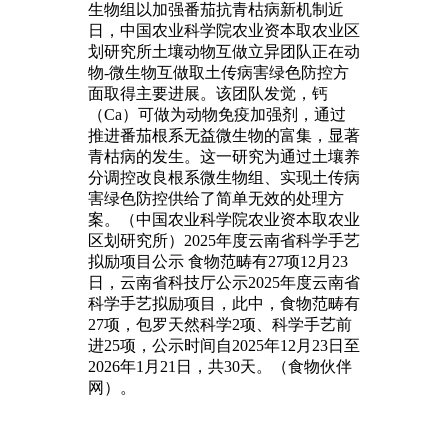
生物组以加强番茄抗青枯病新机制近
日，中国农业科学院农业资本取农业区
划研究所土壤动物互做立异团队正在动
物-微生物互做取土传病害绿色防控方
面取得主要进展。该团队发觉，钙
（Ca）可做为动物免疫加强剂，通过
推进番茄根系无益微生物的富集，显著
青枯病的发生。这一研究为通过土壤养
分调控改良根系微生物组、实现土传病
害绿色防控供给了简单无效的处理方
案。（中国农业科学院农业资本取农业
区划研究所）2025年度云南省科学手艺
拟励项目公示 食物范畴有27项12月23
日，云南省科技厅公示2025年度云南省
科学手艺拟励项目，此中，食物范畴有
27项，包罗天然科学2项、科学手艺前
进25项，公示时间自2025年12月23日至
2026年1月21日，共30天。（食物伙伴
网）。