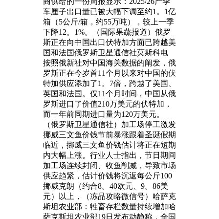
商供给的一份周报显示：2025/26产季
车厘子出口量已被大幅下调至约1。1亿
箱（5公斤/箱，约55万吨），较上一季
下降12。1%。（国际果蔬报道）俄罗
斯正在向中国出口伏特加方面已跨越美
国和法国俄罗斯卫星通信社莫斯科电
按照俄新社对中国海关数据的阐发，俄
罗斯正在今岁首11个月以来对中国的伏
特加供应添加了1。7倍，跨越了美国、
英国和法国。仅11个月时间，中国从俄
罗斯进口了价值210万美元的伏特加，
而一年前同期进口量为120万美元。
（俄罗斯卫星通信社）加工场停工激发
挪威三文鱼价钱节前暴涨跟着圣诞假期
临近，挪威三文鱼价钱估计将正在短期
内大幅上涨。行业人士指出，节日期间
加工场连续封闭、收鱼削减，导致市场
供应趋紧，估计价钱将沉返每公斤100
挪威克朗（约合8。40欧元、9。86美
元）以上，（冻品攻略微信号）哈萨克
斯坦农业部：牲畜存栏数量持续增加哈
萨克斯坦农业部19日发布动静称，全国