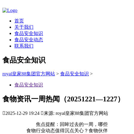
首页
关于我们
食品安全知识
食品安全动态
联系我们
食品安全知识
royal皇家88集团官方网站
>
食品安全知识
>
食品安全知识
食物资讯一周热闻（20251221—1227）

2025-12-29 19:24

来源: royal皇家88集团官方网站
焦点提醒：回眸过去的一周，哪些
食物行业动态值得沉点关心？食物伙伴