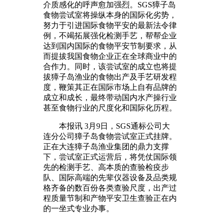
介质感化的呼声愈加强烈。SGS獐子岛
食物尝试室将操纵本身的国际化劣势，
努力于引进国际食物平安的最新法令律
例，不竭拓展强化检测手艺，帮帮企业
达到国内国际的食物平安节制要求，从
而提拔我国食物企业正在全球商业中的
合作力。同时，该尝试室的成立也将提
拔獐子岛渔业的食物出产及手艺研发程
度，鞭策其正在国际市场上自有品牌的
成立和成长，最终带动国内水产操行业
甚至食物行业的尺度化和国际化历程。
本报讯 3月9日，SGS通标公司大
连分公司獐子岛食物尝试室正式挂牌。
正在大连獐子岛渔业集团的鼎力支撑
下，尝试室正式运营后，将凭仗国际领
先的检测手艺、高本质的查验检疫步
队、国际高端的先辈仪器设备及品类规
格齐备的数百份各类查验尺度，出产过
程质量节制和产物平安卫生查验正在内
的一坐式专业办事。