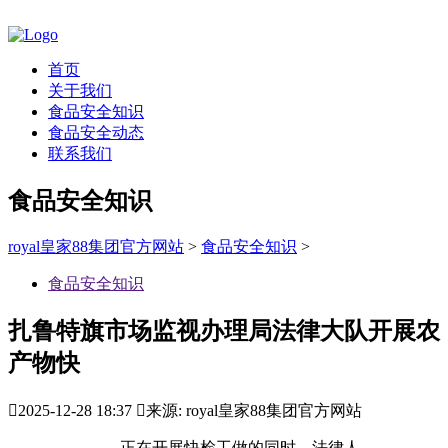
首页
关于我们
食品安全知识
食品安全动态
联系我们
食品安全知识
royal皇家88集团官方网站
>
食品安全知识
>
食品安全知识
扎鲁特旗市场监视办理局法律大队开展农
产物快

2025-12-28 18:37

来源: royal皇家88集团官方网站
正在开展快检工做的同时，法律人