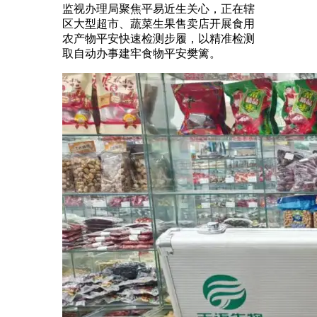
监视办理局聚焦平易近生关心，正在辖
区大型超市、蔬菜生果售卖店开展食用
农产物平安快速检测步履，以精准检测
取自动办事建牢食物平安樊篱。