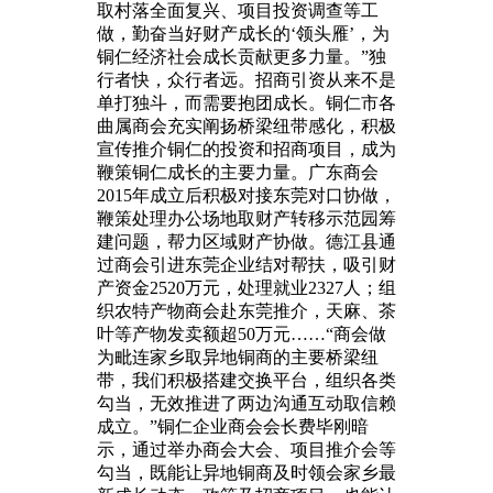
取村落全面复兴、项目投资调查等工
做，勤奋当好财产成长的‘领头雁’，为
铜仁经济社会成长贡献更多力量。”独
行者快，众行者远。招商引资从来不是
单打独斗，而需要抱团成长。铜仁市各
曲属商会充实阐扬桥梁纽带感化，积极
宣传推介铜仁的投资和招商项目，成为
鞭策铜仁成长的主要力量。广东商会
2015年成立后积极对接东莞对口协做，
鞭策处理办公场地取财产转移示范园筹
建问题，帮力区域财产协做。德江县通
过商会引进东莞企业结对帮扶，吸引财
产资金2520万元，处理就业2327人；组
织农特产物商会赴东莞推介，天麻、茶
叶等产物发卖额超50万元……“商会做
为毗连家乡取异地铜商的主要桥梁纽
带，我们积极搭建交换平台，组织各类
勾当，无效推进了两边沟通互动取信赖
成立。”铜仁企业商会会长费毕刚暗
示，通过举办商会大会、项目推介会等
勾当，既能让异地铜商及时领会家乡最