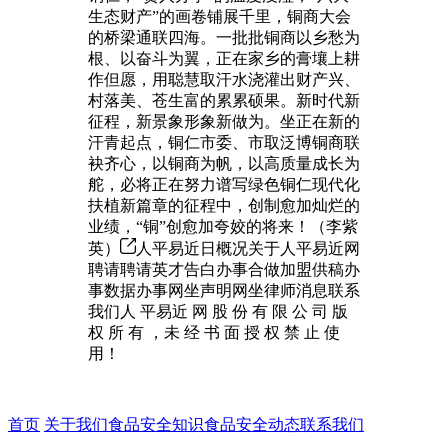
生态财产”的画卷铺展千里，铜商大会
的桥梁通联四海。一批批铜商以乡愁为
根、以奋斗为翼，正在家乡的膏壤上耕
作但愿，用聪慧取汗水浇灌出财产兴、
村落美、苍生富的累累硕果。新时代新
征程，新景象形象新做为。坐正在新的
汗青起点，铜仁市委、市取泛博铜商联
袂齐心，以铜商为帆，以高质量成长为
舵，必将正在努力谱写绿色铜仁现代化
扶植新篇章的征程中，创制愈加灿烂的
业绩，“铜”创愈加夸姣的将来！（李紫
英）
人平易近日概况关于人平易近网
聘请聘请英才告白办事合做加盟供稿办
事数据办事网坐声明网坐律师消息联系
我们人 平易近 网 股 份 有 限 公 司 版
权 所 有 ，未 经 书 面 授 权 禁 止 使
用！
首页
关于我们
食品安全知识
食品安全动态
联系我们