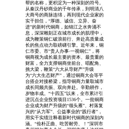
帮的名称，更积淀为一种深刻的符号。
从秦汉丹砂商业的千年传承，到明清八
大商号的商脉连绵，再到现代企业家的
实干担任，“厚德、诚信、立异、奋
进”的新时代铜商，如锦江之水奔涌不
息，深深雕刻正在城市成长的肌理中，
成为鞭策铜仁破浪前行、奔赴高质量成
长的焦点动力取磅礴引擎。近年来，铜
仁市委、市“贵人办事·一视铜仁”，将
铜商视为成长最主要的资本、最贵重的
财富，全力支撑铜商坐前台、唱配角、
挑大梁，鞭策“六大从导财产”升级
为“六大生态财产”，通过铜商大会等平
台搭企对接桥梁，指导铜商力量取城市
成长同频共振、双向奔赴。辛勤耕作，
岁物丰成。“十四五”以来，全市累计引
进沉点企业投资项目1536个。一批铜商
企业成为财产升级的“领头雁”、村落复
兴的“从力军”、公益事业的“践行者”，
用实干实绩注释着新时代铜商的深刻内
涵。“俭朴正曲、吃苦耐劳、！”深圳市