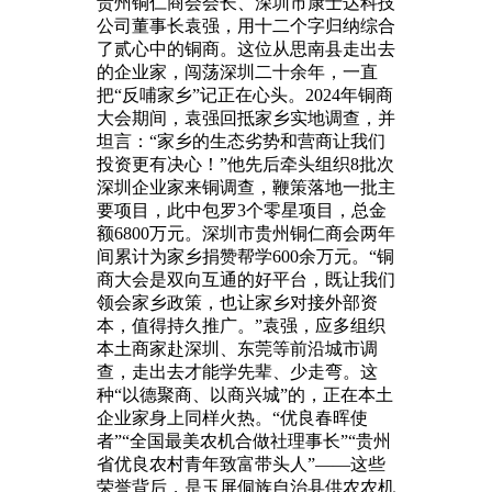
贵州铜仁商会会长、深圳市康士达科技
公司董事长袁强，用十二个字归纳综合
了贰心中的铜商。这位从思南县走出去
的企业家，闯荡深圳二十余年，一直
把“反哺家乡”记正在心头。2024年铜商
大会期间，袁强回抵家乡实地调查，并
坦言：“家乡的生态劣势和营商让我们
投资更有决心！”他先后牵头组织8批次
深圳企业家来铜调查，鞭策落地一批主
要项目，此中包罗3个零星项目，总金
额6800万元。深圳市贵州铜仁商会两年
间累计为家乡捐赞帮学600余万元。“铜
商大会是双向互通的好平台，既让我们
领会家乡政策，也让家乡对接外部资
本，值得持久推广。”袁强，应多组织
本土商家赴深圳、东莞等前沿城市调
查，走出去才能学先辈、少走弯。这
种“以德聚商、以商兴城”的，正在本土
企业家身上同样火热。“优良春晖使
者”“全国最美农机合做社理事长”“贵州
省优良农村青年致富带头人”——这些
荣誉背后，是玉屏侗族自治县供农农机