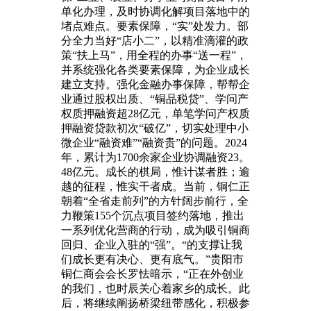
单化办理，及时协调化解项目落地中的
堵点难点。要素保障，“实”处发力。部
分全力当好“店小二”，以精准滴灌的政
策“扶上马”，用全程的办事“送一程”，
并系统强化各类要素保障，为企业成长
建立支持。强化金融办事保障，帮帮企
业通过股权出质、“铜品税贷”、学问产
权质押融资超28亿元，单笔学问产权质
押融资贷款初次“破亿”，切实处理中小
微企业“融资难”“融资贵”的问题。2024
年，累计为1700余家企业协调融资23。
48亿元。成长的棋局，惟计谋者胜；逾
越的征程，惟实干者成。当前，铜仁正
朝着“全省走前列”的方针阔步前行，全
力鞭策155个沉点项目签约落地，推出
一系列优化营商的行动，成为吸引铜商
回归、企业入驻的“强”。“的支撑让我
们成长更有决心、更有底气。”贵阳市
铜仁商会会长罗怯暗示，“正在外创业
的我们，也时辰关心着家乡的成长。此
后，将继续阐扬桥梁纽带感化，积极参