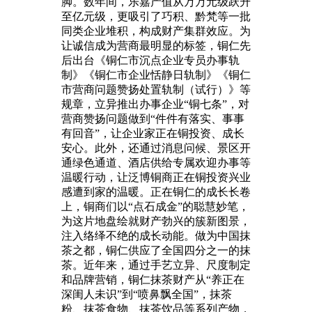
脚。数年间，乐嘉产值从万万元级跃升
至亿元级，更吸引了巧积、黔梵等一批
同类企业堆积，构成财产集群效应。为
让诚信成为营商最明显的标签，铜仁先
后出台《铜仁市沉点企业专员办事轨
制》《铜仁市企业恬静日轨制》《铜仁
市营商问题赞扬处置轨制（试行）》等
规章，立异推出办事企业“铜七条”，对
营商赞扬问题做到“件件有落实、事事
有回音”，让企业家正在铜投资、成长
安心。此外，还通过消息问候、景区开
通绿色通道、酒店供给专属欢迎办事等
温暖行动，让泛博铜商正在铜投资兴业
感遭到家的温暖。正在铜仁的成长长卷
上，铜商们以“点石成金”的聪慧妙笔，
为这片地盘绘就财产勃兴的簇新图景，
注入络绎不绝的成长动能。做为中国抹
茶之都，铜仁供应了全国四分之一的抹
茶。近年来，通过手艺立异、尺度制定
和品牌营销，铜仁抹茶财产从“养正在
深闺人未识”到“喷鼻飘全国”，抹茶
粉、抹茶食物、抹茶饮品等系列产物，