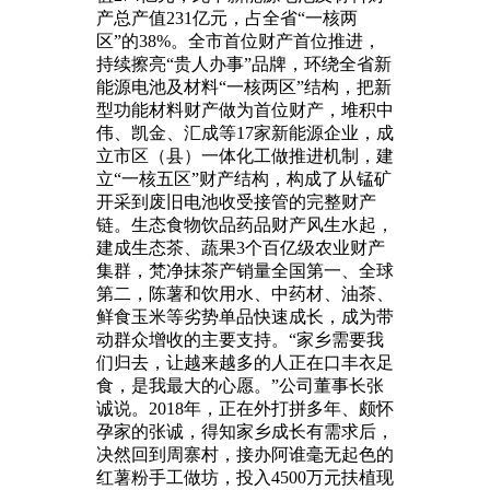
产总产值231亿元，占全省“一核两
区”的38%。全市首位财产首位推进，
持续擦亮“贵人办事”品牌，环绕全省新
能源电池及材料“一核两区”结构，把新
型功能材料财产做为首位财产，堆积中
伟、凯金、汇成等17家新能源企业，成
立市区（县）一体化工做推进机制，建
立“一核五区”财产结构，构成了从锰矿
开采到废旧电池收受接管的完整财产
链。生态食物饮品药品财产风生水起，
建成生态茶、蔬果3个百亿级农业财产
集群，梵净抹茶产销量全国第一、全球
第二，陈薯和饮用水、中药材、油茶、
鲜食玉米等劣势单品快速成长，成为带
动群众增收的主要支持。“家乡需要我
们归去，让越来越多的人正在口丰衣足
食，是我最大的心愿。”公司董事长张
诚说。2018年，正在外打拼多年、颇怀
孕家的张诚，得知家乡成长有需求后，
决然回到周寨村，接办阿谁毫无起色的
红薯粉手工做坊，投入4500万元扶植现