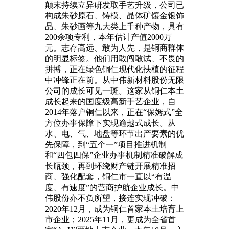
颠末持续立异研发取手艺升级，公司已
构成朱砂原石、铸模、晶体矿镶金银饰
品、朱砂画等九大类上千种产物，具有
200余项专利，本年估计产值2000万
元。志存高远、敢为人先，是铜商群体
的明显标签。他们用敢闯敢试、不畏的
拼搏，正在绿色铜仁现代化扶植的征程
中冲锋正在前。从中伟新材料股份无限
公司的成长可见一斑。这家从铜仁本土
成长起来的国度级高新手艺企业，自
2014年落户铜仁以来，正在“保姆式”全
方位办事保障下实现逾越式成长。从
水、电、气、地盘等环节出产要素的优
先保障，到“五个一”项目推进机制
和“四包四保”企业办事机制精准破解成
长瓶颈，再到环绕财产链开展精准招
商、强化配套，铜仁市一直以“有温
度、有速度”的营商护航企业成长。中
伟股份亦不负所望，接连实现冲破：
2020年12月，成为铜仁首家本土培育上
市企业；2025年11月，更成为全省首