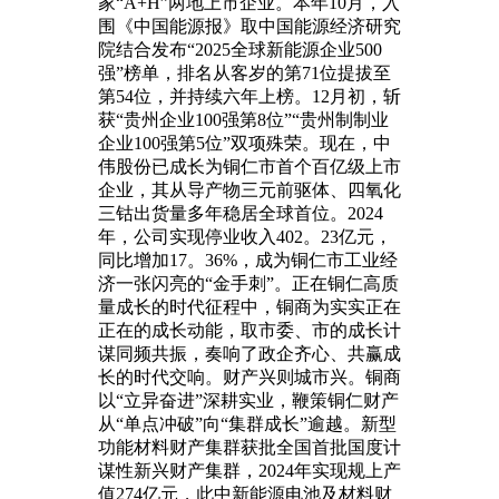
家“A+H”两地上市企业。本年10月，入
围《中国能源报》取中国能源经济研究
院结合发布“2025全球新能源企业500
强”榜单，排名从客岁的第71位提拔至
第54位，并持续六年上榜。12月初，斩
获“贵州企业100强第8位”“贵州制制业
企业100强第5位”双项殊荣。现在，中
伟股份已成长为铜仁市首个百亿级上市
企业，其从导产物三元前驱体、四氧化
三钴出货量多年稳居全球首位。2024
年，公司实现停业收入402。23亿元，
同比增加17。36%，成为铜仁市工业经
济一张闪亮的“金手刺”。正在铜仁高质
量成长的时代征程中，铜商为实实正在
正在的成长动能，取市委、市的成长计
谋同频共振，奏响了政企齐心、共赢成
长的时代交响。财产兴则城市兴。铜商
以“立异奋进”深耕实业，鞭策铜仁财产
从“单点冲破”向“集群成长”逾越。新型
功能材料财产集群获批全国首批国度计
谋性新兴财产集群，2024年实现规上产
值274亿元，此中新能源电池及材料财