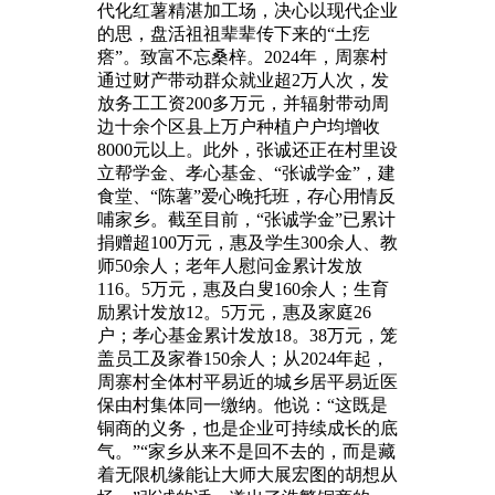
代化红薯精湛加工场，决心以现代企业
的思，盘活祖祖辈辈传下来的“土疙
瘩”。致富不忘桑梓。2024年，周寨村
通过财产带动群众就业超2万人次，发
放务工工资200多万元，并辐射带动周
边十余个区县上万户种植户户均增收
8000元以上。此外，张诚还正在村里设
立帮学金、孝心基金、“张诚学金”，建
食堂、“陈薯”爱心晚托班，存心用情反
哺家乡。截至目前，“张诚学金”已累计
捐赠超100万元，惠及学生300余人、教
师50余人；老年人慰问金累计发放
116。5万元，惠及白叟160余人；生育
励累计发放12。5万元，惠及家庭26
户；孝心基金累计发放18。38万元，笼
盖员工及家眷150余人；从2024年起，
周寨村全体村平易近的城乡居平易近医
保由村集体同一缴纳。他说：“这既是
铜商的义务，也是企业可持续成长的底
气。”“家乡从来不是回不去的，而是藏
着无限机缘能让大师大展宏图的胡想从