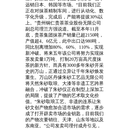
远销日本、韩国等市场。“目前我们正
正在对抹茶精制车间，进行从动化、数
字化升级，完成后，产能将提拔30%以
上。”贵州铜仁贵茶茶业股份无限公司
副总司理兰方强说道。截至本年11月
底，贵茶集团抹茶产销量已超2150吨，
产值超4。6亿元，此中出口达980吨，
同比别离增加80%、60%、110%，实现
新冲破。将来五年该公司将努力实现抹
茶发卖量1万吨、打制20万亩高尺度抹
茶的新方针。而具有3000多年朱砂开采
史的万山，正通过立异让千年朱砂焕发
重生。万山区丹缘朱砂工艺品无限公司
将天然朱砂取琅、大漆等非遗工艺跨界
融合，冲破了朱砂仅正在制型上深加工
的局限，提拔了产物的艺术取文化价
值。“朱砂取琅工艺、非遗的连系让朱
砂文创产物愈加合适市场的需求，逐步
成了打开辟卖市场的金钥匙，目前我们
的产物次要销往、天津、山东等地以及
东南亚。”公司发卖司理付成舟引见，