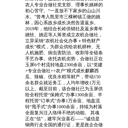
农人专业合做社党支部、理事长姚林的
初心苦守。“一直放不下家乡的山山川
水。”曾考入凯里市三棵树镇工做的姚
林，因心系故乡成长决然告退返乡。
2019年，他结合长岭供销社及返乡青年
姚怯、姚迟等人筹资成立农机合做社，
立异采纳“农机社会化办事＋特色财产
成长”模式，为群众供给农机耕种、无
人机施肥、病虫害防治、收割等全链条
手艺办事。依托农机劣势，合做社正在
玉屏6个村流转地盘2300余亩，以“党建
+专业合做社++农户”模式成长麒麟西
瓜、辣椒、优良水稻等财产，带动150
余名群众就近务工，人均年增收1万元
以上。截至目前，该合做社已为玉屏供
给全程托管“保姆式”办事1300余亩、半
程托管“订单式”办事1万余亩、地盘流
转“甩手式”办事1000余亩，持续为村落
全面复兴注入络绎不绝的动能。 其魂
正在“信”，建牢兴业基石——“诚信是
铜商行走全国的通行证，更是政企合做