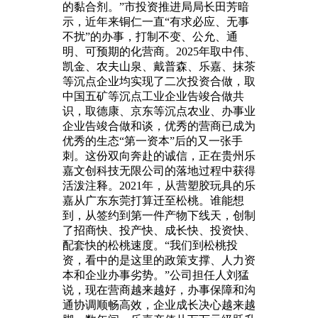
的黏合剂。”市投资推进局局长田芳暗
示，近年来铜仁一直“有求必应、无事
不扰”的办事，打制不变、公允、通
明、可预期的化营商。2025年取中伟、
凯金、农夫山泉、戴普森、乐嘉、抹茶
等沉点企业均实现了二次投资合做，取
中国五矿等沉点工业企业告竣合做共
识，取德康、京东等沉点农业、办事业
企业告竣合做和谈，优秀的营商已成为
优秀的生态“第一资本”后的又一张手
刺。这份双向奔赴的诚信，正在贵州乐
嘉文创科技无限公司的落地过程中获得
活泼注释。2021年，从营塑胶玩具的乐
嘉从广东东莞打算迁至松桃。谁能想
到，从签约到第一件产物下线天，创制
了招商快、投产快、成长快、投资快、
配套快的松桃速度。“我们到松桃投
资，看中的是这里的政策支撑、人力资
本和企业办事劣势。”公司担任人刘猛
说，现在营商越来越好，办事保障和沟
通协调顺畅高效，企业成长决心越来越