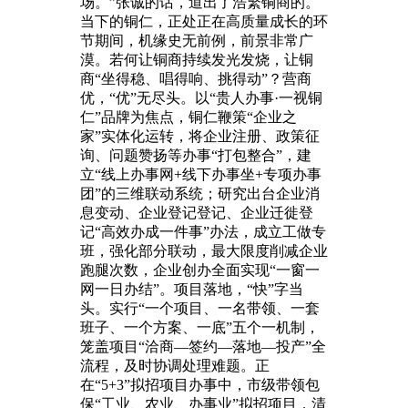
场。”张诚的话，道出了浩繁铜商的。
当下的铜仁，正处正在高质量成长的环
节期间，机缘史无前例，前景非常广
漠。若何让铜商持续发光发烧，让铜
商“坐得稳、唱得响、挑得动”？营商
优，“优”无尽头。以“贵人办事·一视铜
仁”品牌为焦点，铜仁鞭策“企业之
家”实体化运转，将企业注册、政策征
询、问题赞扬等办事“打包整合”，建
立“线上办事网+线下办事坐+专项办事
团”的三维联动系统；研究出台企业消
息变动、企业登记登记、企业迁徙登
记“高效办成一件事”办法，成立工做专
班，强化部分联动，最大限度削减企业
跑腿次数，企业创办全面实现“一窗一
网一日办结”。项目落地，“快”字当
头。实行“一个项目、一名带领、一套
班子、一个方案、一底”五个一机制，
笼盖项目“洽商—签约—落地—投产”全
流程，及时协调处理难题。正
在“5+3”拟招项目办事中，市级带领包
保“工业、农业、办事业”拟招项目，清