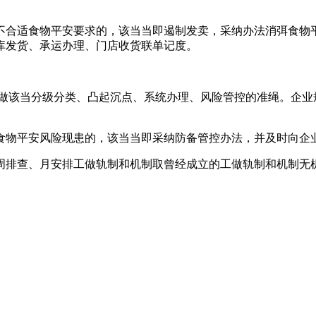
合适食物平安要求的，该当当即遏制发卖，采纳办法消弭食物平
库发货、承运办理、门店收货联单记度。
该当分级分类、凸起沉点、系统办理、风险管控的准绳。企业
物平安风险现患的，该当当即采纳防备管控办法，并及时向企
排查、月安排工做轨制和机制取曾经成立的工做轨制和机制无