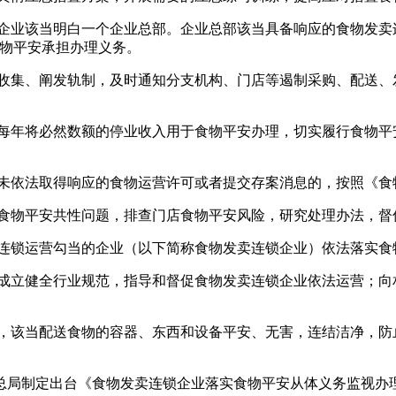
业该当明白一个企业总部。企业总部该当具备响应的食物发卖连
食物平安承担办理义务。
集、阐发轨制，及时通知分支机构、门店等遏制采购、配送、
年将必然数额的停业收入用于食物平安办理，切实履行食物平
依法取得响应的食物运营许可或者提交存案消息的，按照《食
物平安共性问题，排查门店食物平安风险，研究处理办法，督
锁运营勾当的企业（以下简称食物发卖连锁企业）依法落实食
立健全行业规范，指导和督促食物发卖连锁企业依法运营；向
该当配送食物的容器、东西和设备平安、无害，连结洁净，防
。
制定出台《食物发卖连锁企业落实食物平安从体义务监视办理