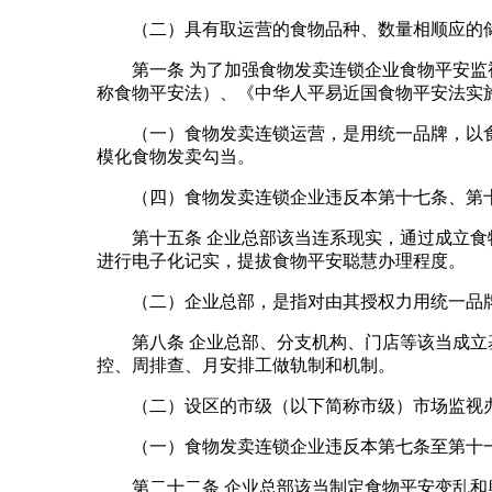
（二）具有取运营的食物品种、数量相顺应的储
第一条 为了加强食物发卖连锁企业食物平安监视
称食物平安法）、《中华人平易近国食物平安法实
（一）食物发卖连锁运营，是用统一品牌，以食
模化食物发卖勾当。
（四）食物发卖连锁企业违反本第十七条、第十
第十五条 企业总部该当连系现实，通过成立食物
进行电子化记实，提拔食物平安聪慧办理程度。
（二）企业总部，是指对由其授权力用统一品牌
第八条 企业总部、分支机构、门店等该当成立基
控、周排查、月安排工做轨制和机制。
（二）设区的市级（以下简称市级）市场监视办理
（一）食物发卖连锁企业违反本第七条至第十一
第二十二条 企业总部该当制定食物平安变乱和舆