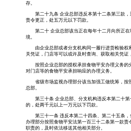
存。
第二十九条 企业总部违反本第十二条第三款，通
责令更正，处五万元以下罚款。
第二十 企业总部该当正在每年十二月向所正在地
境。
由企业总部或者分支机构同一履行进货检验权利
关凭证，门店等可以或许及时查询、获取相关凭证
按照企业总部的授权承担食物平安办理义务的分支
对门店等的食物平安承担响应的办理义务。
省级市场监视办理部分该当加强工做统筹，按照
总部。
第三十条 企业总部、分支机构违反本第二十第一
的，处两千元以上一万元以下罚款。
第三十一条 违反本第二十四条、第二十五条，食
办理部分按照食物平安法第一百三十二条第一款责
职责的，及时依法移送其他相关部分。