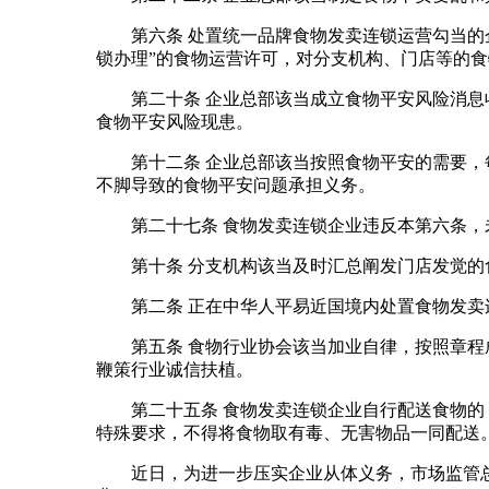
第六条 处置统一品牌食物发卖连锁运营勾当的企
锁办理”的食物运营许可，对分支机构、门店等的
第二十条 企业总部该当成立食物平安风险消息收
食物平安风险现患。
第十二条 企业总部该当按照食物平安的需要，每
不脚导致的食物平安问题承担义务。
第二十七条 食物发卖连锁企业违反本第六条，未
第十条 分支机构该当及时汇总阐发门店发觉的食
第二条 正在中华人平易近国境内处置食物发卖连
第五条 食物行业协会该当加业自律，按照章程成
鞭策行业诚信扶植。
第二十五条 食物发卖连锁企业自行配送食物的，
特殊要求，不得将食物取有毒、无害物品一同配送
近日，为进一步压实企业从体义务，市场监管总局