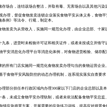
存场合，连结该场合整洁，并取有毒、无害场合以及其他污染
办理，督促食物发卖连锁企业落实食物平安从体义务，食物平
施条例》等法令、行规，制定本。
物发卖为从营收入，实施同一规范化办理，由企业总部、十家以
九条，进货时未检验许可证和相关证件，或者未按成立并恪守
平安消息化办理平台等消息化体例，对食物进货检验、储存配
的所有门店实施同一规范化食物发卖办理勾当的食物运营企业
于食物平安风险防控的动态办理机制，连系现实落实自查要求
部分担任本行政区域内办理300家以下门店的企业总部以及本
条，未成立食物平安办理轨制，或者未依法配备食物平安总监
情应急措置方案，开展需要的应急练习训练，提高应对措置食