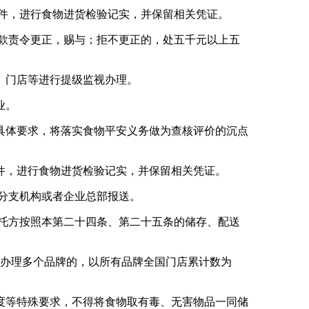
件，进行食物进货检验记实，并保留相关凭证。
款责令更正，赐与；拒不更正的，处五千元以上五
、门店等进行提级监视办理。
业。
体要求，将落实食物平安义务做为查核评价的沉点
，进行食物进货检验记实，并保留相关凭证。
分支机构或者企业总部报送。
托方按照本第二十四条、第二十五条的储存、配送
办理多个品牌的，以所有品牌全国门店累计数为
等特殊要求，不得将食物取有毒、无害物品一同储