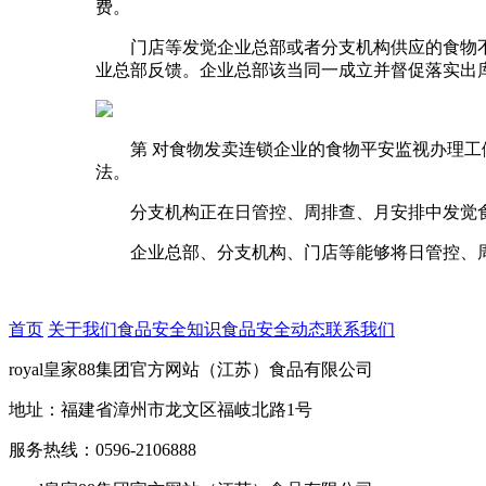
费。
门店等发觉企业总部或者分支机构供应的食物不
业总部反馈。企业总部该当同一成立并督促落实出
第 对食物发卖连锁企业的食物平安监视办理工做
法。
分支机构正在日管控、周排查、月安排中发觉食
企业总部、分支机构、门店等能够将日管控、周
首页
关于我们
食品安全知识
食品安全动态
联系我们
royal皇家88集团官方网站（江苏）食品有限公司
地址：福建省漳州市龙文区福岐北路1号
服务热线：0596-2106888