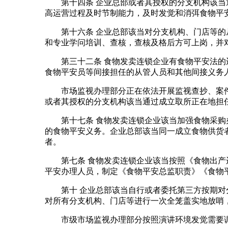
第十四条 企业总部或者其授权的分支机构该当通
高运营过程及时节制能力，及时发觉和消弭食物平
第十六条 企业总部该当对分支机构、门店等的从
和专业学问培训、查核，查核及格后方可上岗，并
第三十二条 食物发卖连锁企业有食物平安法的违
食物平安员等间接担任的从管人员和其他间接义务
市场监视办理部分正在依法开展监视查抄、案件
或者其授权的分支机构该当通过成立取所正在地担
第十七条 食物发卖连锁企业该当加强食物采购办
的食物平安义务。企业总部该当同一成立食物供货
者。
第七条 食物发卖连锁企业该当按照《食物出产运
平安办理人员，制定《食物平安总监职责》《食物
第十 企业总部该当自行或者委托第三方按期对分
对所有分支机构、门店等进行一次全笼盖实地放哨
市级市场监视办理部分按照演讲环境发觉需要调