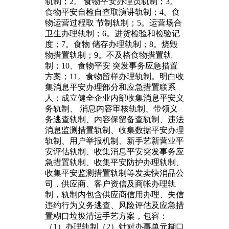
轨制；2。 食物平安办理员轨制；3。
食物平安自检自查取演讲轨制；4。食
物运营过程取 节制轨制；5。运营场合
卫生办理轨制；6。进货检验和检验记
度；7。食物 储存办理轨制；8。烧毁
物措置轨制；9。不及格食物措置轨
制；10、食物平安 突发事务应急措置
方案；11。食物留样办理轨制。明白收
集消息平安办理部分和应急措置联系
人；成立健全企业内部收集消息平安义
务轨制、 消息内容审核轨制、带领义
务逃查轨制、内容保留备查轨制、违法
消息监测措置轨制、收集数据平安办理
轨制、用户举报机制、新手艺新营业平
安评估轨制、收集消息平安突发事务应
急措置轨制、收集平安防护办理轨制、
收集平安监测措置轨制等发卖快消品公
司，供应商、客户资信及商帐办理轨
制，轨制内包含供应商信用办理、失信
违约行为义务逃查、风险评估及应急措
置糊口垃圾清运手艺方案，包容：
（1）办理轨制（2）针对办事单元糊口