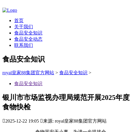
首页
关于我们
食品安全知识
食品安全动态
联系我们
食品安全知识
royal皇家88集团官方网站
>
食品安全知识
>
食品安全知识
银川市市场监视办理局规范开展2025年度
食物快检

2025-12-22 19:05

来源: royal皇家88集团官方网站
食物平安无小事，为进一步提拔全