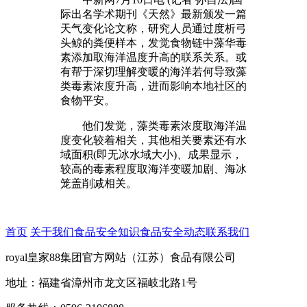
际出名学术期刊《天然》最新颁发一篇
天气变化论文称，研究人员通过度析弓
头鲸的粪便样本，发觉食物链中藻华毒
素添加取海洋温度升高的联系关系。或
有帮于深切理解变暖的海洋若何导致藻
类毒素浓度升高，进而影响本地社区的
食物平安。
他们发觉，藻类毒素浓度取海洋温
度变化较着相关，其他相关要素还有水
域面积(即无冰水域大小)、成果显示，
较高的毒素程度取海洋变暖加剧、海冰
笼盖削减相关。
首页
关于我们
食品安全知识
食品安全动态
联系我们
royal皇家88集团官方网站（江苏）食品有限公司
地址：福建省漳州市龙文区福岐北路1号