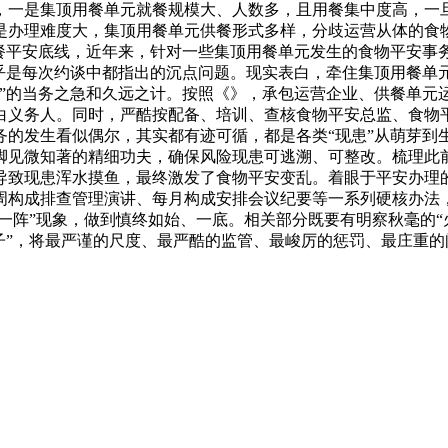
，一是集顶用餐单元就餐规模大、人数多，且用餐集中度高，一
是办理难度大，集顶用餐单元供餐形式多样，分歧运营从体的食
用餐平安底线，近年来，针对一些集顶用餐单元发生的食物平安事
乎是每次约谈中都指出的沉点问题。现实表白，牵住集顶用餐单元
安”的当务之急和久远之计。按照《》，承包运营企业、供餐单元
白义务人。同时，严酷按配备、培训、查核食物平安总监、食物
务的发生看似偶尔，其实都有迹可循，都是各类“现患”从萌芽到
脚见微知著的精细功夫，确保风险现患可逃溯、可整改。梳理此
导致现患浑水摸鱼，最终激发了食物平安变乱。着眼于平安办理
周构成排查管理演讲、每月构成安排会议纪要等一系列硬核办法
一阵”现象，做到慎终如始、一底。相关部分既要有明察秋毫的“火
子”，将最严谨的尺度、最严酷的监管、最峻厉的惩罚、最庄重的