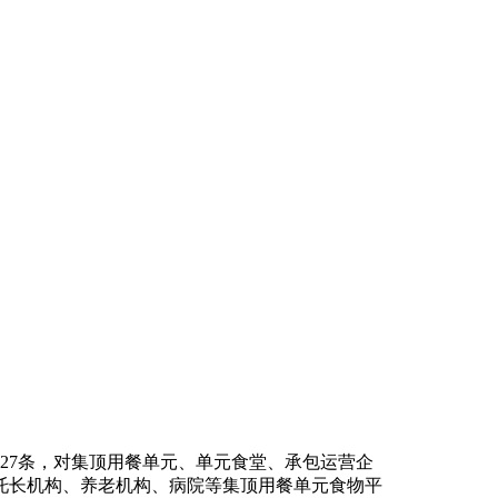
27条，对集顶用餐单元、单元食堂、承包运营企
托长机构、养老机构、病院等集顶用餐单元食物平