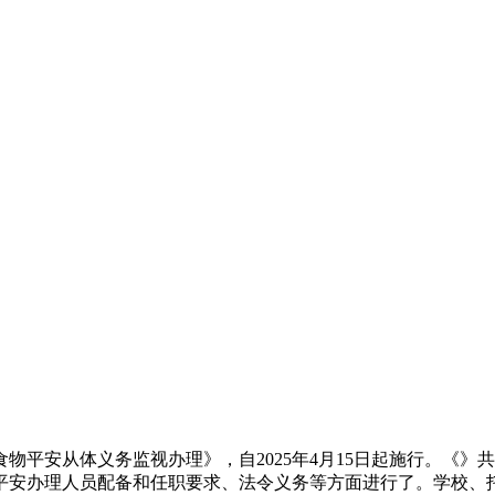
安从体义务监视办理》，自2025年4月15日起施行。《》共
平安办理人员配备和任职要求、法令义务等方面进行了。学校、