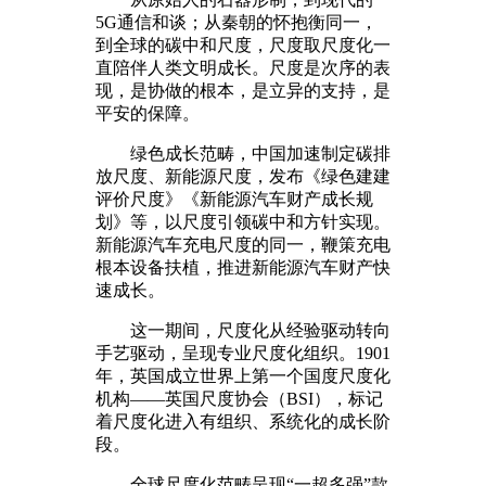
5G通信和谈；从秦朝的怀抱衡同一，
到全球的碳中和尺度，尺度取尺度化一
直陪伴人类文明成长。尺度是次序的表
现，是协做的根本，是立异的支持，是
平安的保障。
绿色成长范畴，中国加速制定碳排
放尺度、新能源尺度，发布《绿色建建
评价尺度》《新能源汽车财产成长规
划》等，以尺度引领碳中和方针实现。
新能源汽车充电尺度的同一，鞭策充电
根本设备扶植，推进新能源汽车财产快
速成长。
这一期间，尺度化从经验驱动转向
手艺驱动，呈现专业尺度化组织。1901
年，英国成立世界上第一个国度尺度化
机构——英国尺度协会（BSI），标记
着尺度化进入有组织、系统化的成长阶
段。
全球尺度化范畴呈现“一超多强”款