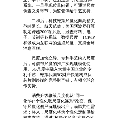
系统。一旦呈现质量问题，可通过尺度
倒查义务环节，为监管供给手艺支持。
二和后，科技鞭策尺度化向高精尖
范畴延长。航天范畴，美国阿波罗打算
制定跨越2000项尺度，涵盖材料、电
子、节制等各系统，数据尺度，TCP/IP
和谈成为互联网的焦点尺度，支持全球
消息互联。
尺度加快立异。专利手艺纳入尺度
后，可借帮尺度的推广实现规模化使
用。5G尺度中融入大量中国企业的专
利手艺，鞭策我国5G财产快速构成从
芯片到终端的完整财产链，占领全球合
作劣势。
消费升级鞭策尺度化从“同一
化”向“个性化取尺度化连系”改变。保
守尺度化侧严沉规模出产，满脚共性需
求；将来，尺度化将为个性化定制供给
根本支持，通过“模块化尺度”实现个性