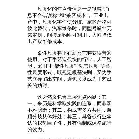
尺度化的焦点价值之一是削减“消
息不合错误称”和“兼容成本”。工业出
产中，尺度化零件使分歧厂家的产物可
彼此替代，汽车维修时，同型号螺丝无
需定制，间接采购即可利用，大幅降低
出产取维修成本。
柔性尺度将正在新兴范畴获得普遍
使用。对于手艺迭代快的行业，人工智
能，采用“框架性尺度”“动态尺度”等柔
性尺度形式，既规定根基法则，又为手
艺立异留出空间，避免尺度成为手艺成
长的妨碍。
这必然义包含三层焦点内涵：其
一，来历是科学取实践的连系，而非客
不雅臆断；其二，构成需多方共识，兼
顾分歧从体好处；其三，具备或行业承
认的权势巨子性，具有强制或保举施行
的效力。