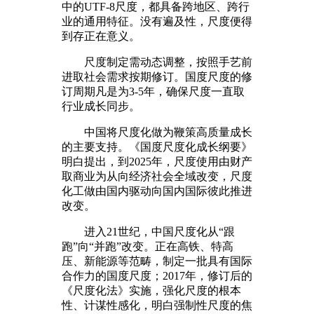
中的UTF-8尺度，都具备跨地区、跨行
业的通用特征。没有遍及性，尺度便得
到存正在意义。
尺度制定需动态调整，按照手艺前
进取社会需求按期修订。国度尺度的修
订周期凡是为3-5年，确保尺度一直取
行业成长同步。
中国将尺度化做为鞭策高质量成长
的主要支持。《国度尺度化成长纲要》
明白提出，到2025年，尺度使用由财产
取商业为从向经济社会全域改变，尺度
化工做由国内驱动向国内国际彼此推进
改变。
进入21世纪，中国尺度化从“跟
跑”向“并跑”改变。正在高铁、特高
压、新能源等范畴，制定一批具有国际
合作力的国度尺度；2017年，修订后的
《尺度化法》实施，强化尺度的根本
性、计谋性感化，明白强制性尺度的焦