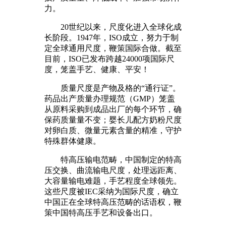
力。
20世纪以来，尺度化进入全球化成
长阶段。1947年，ISO成立，努力于制
定全球通用尺度，鞭策国际合做。截至
目前，ISO已发布跨越24000项国际尺
度，笼盖手艺、健康、平安！
质量尺度是产物及格的“通行证”。
药品出产质量办理规范（GMP）笼盖
从原料采购到成品出厂的每个环节，确
保药质量量不变；婴长儿配方奶粉尺度
对卵白质、微量元素含量的精准，守护
特殊群体健康。
特高压输电范畴，中国制定的特高
压交换、曲流输电尺度，处理远距离、
大容量输电难题，手艺程度全球领先。
这些尺度被IEC采纳为国际尺度，确立
中国正在全球特高压范畴的话语权，鞭
策中国特高压手艺和设备出口。