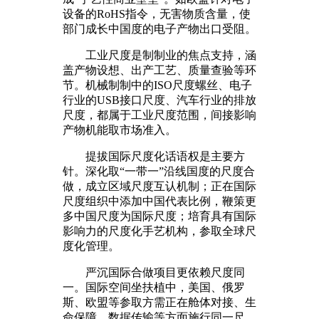
设备的RoHS指令，无害物质含量，使
部门成长中国度的电子产物出口受阻。
工业尺度是制制业的焦点支持，涵
盖产物设想、出产工艺、质量查验等环
节。机械制制中的ISO尺度螺丝、电子
行业的USB接口尺度、汽车行业的排放
尺度，都属于工业尺度范围，间接影响
产物机能取市场准入。
提拔国际尺度化话语权是主要方
针。深化取“一带一”沿线国度的尺度合
做，成立区域尺度互认机制；正在国际
尺度组织中添加中国代表比例，鞭策更
多中国尺度为国际尺度；培育具有国际
影响力的尺度化手艺机构，参取全球尺
度化管理。
严沉国际合做项目更依赖尺度同
一。国际空间坐扶植中，美国、俄罗
斯、欧盟等参取方需正在舱体对接、生
命保障、数据传输等方面施行同一尺