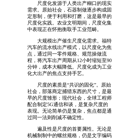
尺度化发源于人类出产糊口的现实
需求。原始社会，石器制做逐步构成固
定形制，便于利用和打磨，这是最早的
尺度化实践。农业文明期间，尺度化集
中表现正在怀抱衡取手工业范畴。
大规模出产催生尺度化需求。福特
汽车的流水线出产模式，以尺度化为焦
点，通过同一零件规格、规范操做流
程，将汽车出产周期从12小时缩短至90
分钟，成本大幅降低。尺度化成为工业
化大出产的焦点支持手艺。
尺度的素质是“共识的固化”。原始
社会，部落商定捕猎东西的尺寸，是最
早的尺度雏形；现代社会，全球工程师
配合制定5G通信和谈，是复杂尺度的
表现。无论简单仍是复杂，焦点都是通
过同一法则削减不确定性。
遍及性是尺度的首要属性。无论是
机械制制中的螺丝规格，仍是文字编码