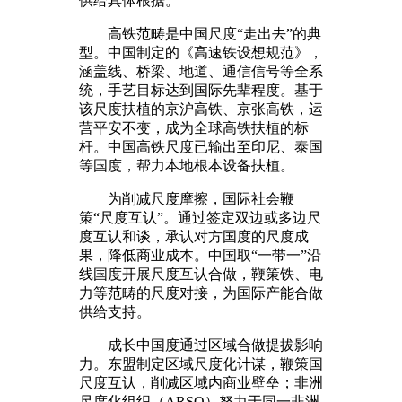
供给具体根据。
高铁范畴是中国尺度“走出去”的典
型。中国制定的《高速铁设想规范》，
涵盖线、桥梁、地道、通信信号等全系
统，手艺目标达到国际先辈程度。基于
该尺度扶植的京沪高铁、京张高铁，运
营平安不变，成为全球高铁扶植的标
杆。中国高铁尺度已输出至印尼、泰国
等国度，帮力本地根本设备扶植。
为削减尺度摩擦，国际社会鞭
策“尺度互认”。通过签定双边或多边尺
度互认和谈，承认对方国度的尺度成
果，降低商业成本。中国取“一带一”沿
线国度开展尺度互认合做，鞭策铁、电
力等范畴的尺度对接，为国际产能合做
供给支持。
成长中国度通过区域合做提拔影响
力。东盟制定区域尺度化计谋，鞭策国
尺度互认，削减区域内商业壁垒；非洲
尺度化组织（ARSO）努力于同一非洲