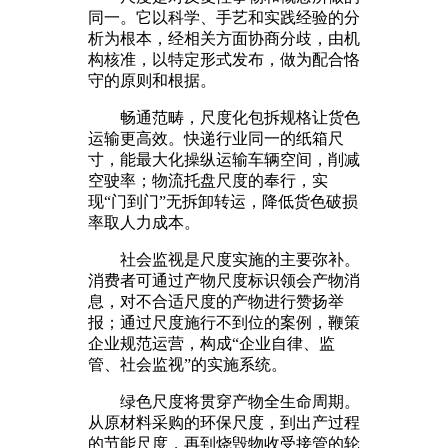
同一。它以科学、手艺和实践经验的分
析为根本，经相关方面协商分歧，由机
构核准，以特定形式发布，做为配合恪
守的原则和根据。
畅通范畴，尺度化包拆规格让货色
运输更高效。快递行业同一的纸箱尺
寸，能最大化操纵运输车辆空间，削减
空驶率；物流托盘尺度的奉行，实
现“门到门”无拆卸转运，降低货色破损
率取人力成本。
社会监视是尺度实施的主要弥补。
消费者可通过产物尺度标识领会产物消
息，对不合适尺度的产物进行赞扬举
报；通过尺度施行不到位的案例，鞭策
企业规范运营，构成“企业自律、监
管、社会监视”的实施系统。
绿色尺度将贯穿产物全生命周期。
从原材料采购的环保尺度，到出产过程
的节能尺度，再到烧毁物收受接管的轮