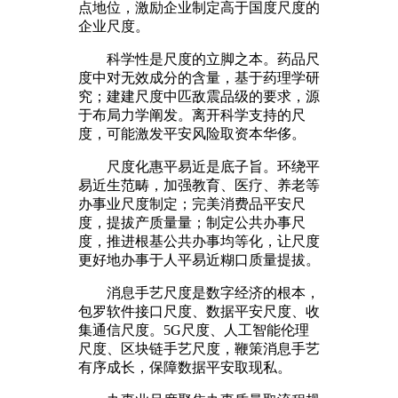
点地位，激励企业制定高于国度尺度的
企业尺度。
科学性是尺度的立脚之本。药品尺
度中对无效成分的含量，基于药理学研
究；建建尺度中匹敌震品级的要求，源
于布局力学阐发。离开科学支持的尺
度，可能激发平安风险取资本华侈。
尺度化惠平易近是底子旨。环绕平
易近生范畴，加强教育、医疗、养老等
办事业尺度制定；完美消费品平安尺
度，提拔产质量量；制定公共办事尺
度，推进根基公共办事均等化，让尺度
更好地办事于人平易近糊口质量提拔。
消息手艺尺度是数字经济的根本，
包罗软件接口尺度、数据平安尺度、收
集通信尺度。5G尺度、人工智能伦理
尺度、区块链手艺尺度，鞭策消息手艺
有序成长，保障数据平安取现私。