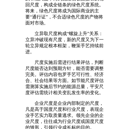
回尺度，构成全链条的绿色尺度系统。
将来，绿色尺度将成为国际商业的主
要“通行证”，不合适绿色尺度的产物将
面对市场。
立异取尺度构成“螺旋上升”关系：
立异冲破现有尺度，新的尺度又为下一
轮立异规定根本框架，鞭策手艺持续前
进。
尺度实施后需进行结果评估，判断
尺度能否达到预期方针，能否需要调整
完美。评估内容包罗手艺可行性、经济
合、社会结果等方面。如节能尺度评估
需测算实施后节约的能源总量，平安尺
度评估需统计相关变乱发生率的变化。
企业尺度是企业内部制定的尺度，
凡是高于国度尺度和行业尺度，表现企
业手艺实力取质量逃求。领先企业的企
业尺度，往往成为行业尺度或国度尺度
的雏形，引领行业成长标的目的。