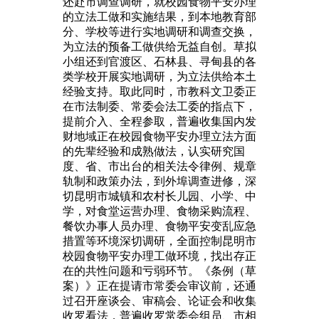
还赴市调查调研，就校园食物平安办理
的立法工做和实施结果，到本地教育部
分、学校等进行实地调研和调查交换，
为立法的预备工做供给无益自创。草拟
小组还到官渡区、石林县、寻甸县的各
类学校开展实地调研，为立法供给本土
经验支持。取此同时，市教科文卫委正
在市法制委、常委会法工委的指点下，
提前介入、全程参取，普遍收集国内发
财地域正在校园食物平安办理立法方面
的先辈经验和成熟做法，认实研究国
度、省、市出台的相关法令律例、规章
轨制和政策办法，到外埠调查进修，深
切昆明市城镇和农村长儿园、小学、中
学，对食堂运营办理、食物采购流程、
餐饮办事人员办理、食物平安变乱应急
措置等环境深切调研，全面控制昆明市
校园食物平安办理工做环境，找出存正
在的共性问题和亏弱环节。《条例（草
案）》正在提请市常委会审议前，还通
过召开座谈会、审稿会、论证会和收集
收罗看法，普遍收罗常委会组员、市相