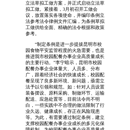
立法草拟工做方案，并正式启动立法草
拟工做。紧接着，3月初召开工做会
议，放置落实各项使命，并编印条例立
法参考法令律例文件汇编，为条例草拟
工做供给全面、精确的法令根据和政策
参考。
“制定条例是进一步提拔昆明市校
园食物平安监管程度的火急需要，也是
推进我市校园配餐办事企业高质量成长
的主要行动。”李宁暗示，昆明市校园
配餐办事企业体量大、人员多、分布
广，跟着经济社会的快速成长，校园配
餐呈现了良多新环境、新问题，亟需立
法予以引领和规范。如：针对人员设置
装备摆设、原料采购、制做环节、运输
配送、应急处置等，目前法令尚不明
白，一些实践中不合理的做法限制了行
业久远、健康成长，存正在风险现患
等。为此，有需要通过制定条例，建立
支撑校园配餐办事企业成长的多元化保
障机制，为校园配餐办事企业高质量成