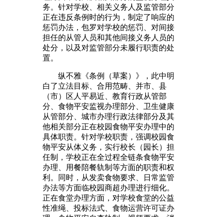
务。针对学校、相关义务人及监管部分
正在违反条例时的行为，制定了响应的
惩罚办法，包罗对学校的惩罚、对间接
担任的从管人员和其他间接义务人员的
处分，以及对监管部分未履行职责的处
置。
纵不雅《条例（草案）》，此中明
白了立法目标、合用范畴、并市、县
（市）区人平易近、教育行政从管部
分、食物平安监视办理部分、卫生健康
从管部分、城市办理行政法律部分及其
他相关部分正在校园食物平安办理中的
具体职责。针对学校职责，强调校园食
物平安从体义务，实行校长（园长）担
任制，学校正在全过程全链条食物平安
办理、用餐陪餐轨制等方面的职责和权
利。同时，从发卖食物要求、日常监管
办法等方面临校园商超办理进行细化。
正在食堂办理方面，对学校食堂的公益
性准绳、投标法式、食物运营许可证办