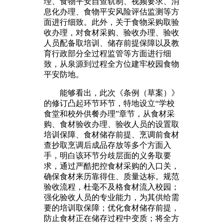
理、食物平安自查轨制、视频要求、消
息化办理、食物平安风险评估监测等方
面进行细致。此外，关于食物采购取验
收办理，对食材采购、验收办理、验收
人员配备取培训、储存前提保障以及教
育行政部分全过程监管等方面进行细
致，从泉源到过程全方位建牢校园食物
平安防地。
能够看出，此次《条例（草案）》
的修订凸起环节环节，特地设立“学校
食堂和校外供餐办理”章节，从食材采
购、食材验收办理、验收人员的设置取
培训保障、食材储存前提、烹调前食材
查抄取烹调后成品存放等多个方面入
手，明白该环节分歧层面的义务取要
求，通过严酷把控食材采购的入口关，
确保食材来历靠得住、质量达标。规范
验收流程，杜毫不及格食材流入校园；
强化验收人员的专业能力，为其供给需
要的培训取保障；优化食材储存前提，
防止食材正在储存过程中变质；将全方