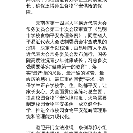
长，确保泛博师生食物平安供给的保
障。
云南省第十四届人平易近代表大会
常务委员会第二十次会议审查了《昆明
市学校食物平安办理条例》，同意省人
平易近代表大会法制委员会审查成果的
演讲，决定予以核准，由昆明市人平易
近代表大会常务委员会发布施行。国务
院高度注沉青少年健康成长，习总多次
强调要落实“健康第一的教育”，落
实“最严谨的尺度、最严酷的监管、最
峻厉的惩罚、最庄重的问责”要求，确
保学生正在学校学、住、吃都平安，让
家长安心。为全面贯彻落练习总主要，
提高校园食物平安保障程度，火急需要
制定校园食物平安条例，成立健全科
学、推进全市校园食物平安范畴管理系
统和管理能力现代化。
遵照开门立法准绳，条例草拟小组