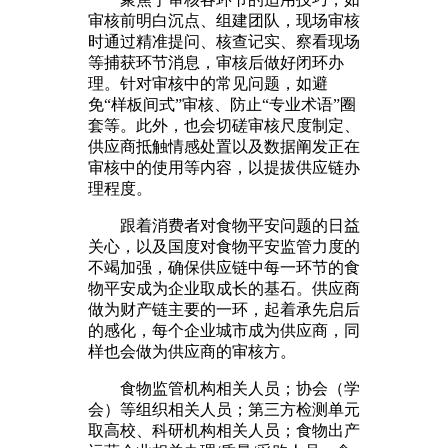
审核前明白沉点、组建团队，现场审核
时通过精准提问、核查记实、察看现场
等捕获环节消息，审核后做好闭环办
理。针对审核中的常见问题，如避
免“样板间式”审核、防止“专业术语”圈
套等。此外，也会切磋审核尺度制定、
供应商抵触情感处置以及数据阐发正在
审核中的使用等内容，以提拔供应链办
理程度。
跟着消费者对食物平安问题的日益
关心，以及国度对食物平安监管力度的
不竭加强，确保供应链中每一环节的食
物平安成为企业取成长的基石。供应商
做为财产链主要的一环，起着承先启后
的感化，每个企业城市成为供应商，同
样也会做为供应商的审核方。
食物监管机构相关人员；协会（学
会）等组织相关人员；第三方检测单元
取高校、科研机构相关人员；食物出产