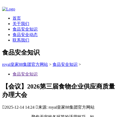
首页
关于我们
食品安全知识
食品安全动态
联系我们
食品安全知识
royal皇家88集团官方网站
>
食品安全知识
>
食品安全知识
【会议】2026第三届食物企业供应商质量
办理大会

2025-12-14 14:24

来源: royal皇家88集团官方网站
聚焦于审核各环节的适用技巧，如