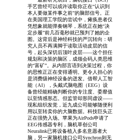
手艺曾经可以或许读取你正在“认识到
本人要做某件事之前”的脑部信号。正
在美国理工学院的尝试中，瘫痪患者仅
凭想象就能弹奏钢琴，系统正在她“决
定步履”前几百毫秒就已预判了她的企
图。这背后是神经科技的严沉转向：研
究人员不再满脚于读取活动皮层的信
号，起头深切后顶叶皮层——这个担任
规划和决策的脑区，成领会码人类思维
的“富矿”。从内部言语到决策过程，你
的思惟正正在变得通明。更令人担心的
是消费级神经设备的迸发。借帮人工智
能（AI），头戴式脑电图（EEG）设
备曾经能精确判断你的专注度、委靡值
以至情感形态。但监管却形同虚设——
现私组织发觉，近九成公司能够随便利
用以至转卖你的大脑数据。科技巨头正
正在强势入场。苹果为AirPods申请了
EEG传感器专利，脑机草创公司
Neuralink已将设备植入多名意愿者大
脑，另一家脑机接口公司Synchron则无