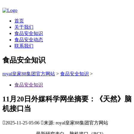
首页
关于我们
食品安全知识
食品安全动态
联系我们
食品安全知识
royal皇家88集团官方网站
>
食品安全知识
>
食品安全知识
11月20日外媒科学网坐摘要：《天然》脑
机接口当

2025-11-25 05:06

来源: royal皇家88集团官方网站
最新研究表白，脑机接口（BCI）