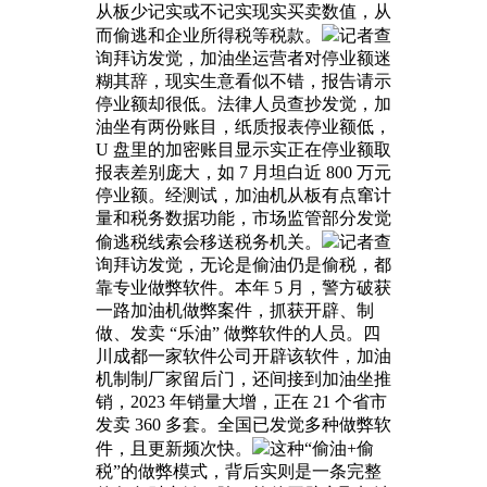
从板少记实或不记实现实买卖数值，从
而偷逃和企业所得税等税款。
记者查
询拜访发觉，加油坐运营者对停业额迷
糊其辞，现实生意看似不错，报告请示
停业额却很低。法律人员查抄发觉，加
油坐有两份账目，纸质报表停业额低，
U 盘里的加密账目显示实正在停业额取
报表差别庞大，如 7 月坦白近 800 万元
停业额。经测试，加油机从板有点窜计
量和税务数据功能，市场监管部分发觉
偷逃税线索会移送税务机关。
记者查
询拜访发觉，无论是偷油仍是偷税，都
靠专业做弊软件。本年 5 月，警方破获
一路加油机做弊案件，抓获开辟、制
做、发卖 “乐油” 做弊软件的人员。四
川成都一家软件公司开辟该软件，加油
机制制厂家留后门，还间接到加油坐推
销，2023 年销量大增，正在 21 个省市
发卖 360 多套。全国已发觉多种做弊软
件，且更新频次快。
这种“偷油+偷
税”的做弊模式，背后实则是一条完整