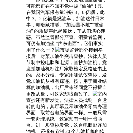
可能都正在不知不觉中被 “偷油”！现
在我国汽车保有量冲破 3。6 亿辆，此
中 3。2 亿辆是燃油车，加油这件日常
事，却暗藏猫腻。“加油量不敷”“被偷
油” 的质疑声此起彼伏，车从们满心迷
惑。虽然监管部分严查、消费者监视，
可仍有加油坐 “声东击西”，它们事实
用了什么 “”？
市场监管部分接到举
报后，对某加油坐突击查抄。法律人员
节制中控电脑和电源，查抄加油机，竟
发觉加油机标注厂家取检定及格证书上
的厂家不分歧。专家用测试仪查抄，发
觉加油机从板有踪迹。按，用于商业结
算的加油机，出厂后未经同意不得擅自
更改从板，可这家却擅自改了。
室内
查抄还有新发觉。法律人员找到一台运
转的电脑，其屏幕显示加油坐零售办理
界面，取前台电脑界面一样。一般只需
一套办理系统，这家却有一明一暗两
台。进一步查抄发觉，这台电脑毗连加
油机，还拆有节制 20 个加油机枪的软