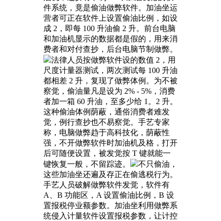
件系统，竟是偷油做弊软件。加油坐运
营者可正在软件上设置偷油比例，如设
成 2，即每 100 升油偷 2 升。前台电脑
和加油机显示的数据都是假的，用来消
费者和对付查抄，后台电脑节制做弊。
法律人员按做弊软件设的数值 2，用
尺度计量器测试，两次测试每 100 升油
都相差 2 升，复现了做弊体例。为不被
察觉，偷油量凡是设为 2% - 5%，消费
者加一箱 60 升油，至多少给 1。2 升。
这种偷油体例荫蔽，通俗消费者难发
觉，例行查抄也不易察觉。手艺专家
称，电脑做弊趋于高科技化，荫蔽性
强，不开做弊软件时加油机及格，打开
后可随便设置，被发觉按 T 键就能一
键恢复一般，不留踪迹。
不只偷油，
这些加油坐还遍及存正在偷逃税行为。
手艺人员破解做弊软件发觉，软件有
A、B 功能区，A 设置偷油比例，B 设
置报税停业额参数。加油坐利用做弊系
统侵入计量软件设置报税参数，让计控