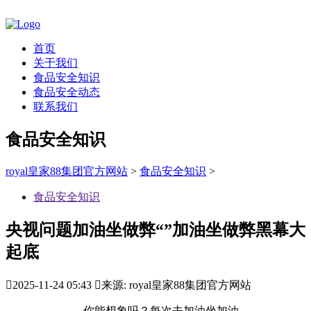
首页
关于我们
食品安全知识
食品安全动态
联系我们
食品安全知识
royal皇家88集团官方网站
>
食品安全知识
>
食品安全知识
央视问题加油坐做弊“”加油坐做弊黑幕大
起底

2025-11-24 05:43

来源: royal皇家88集团官方网站
你能想象吗？每次去加油坐加油，