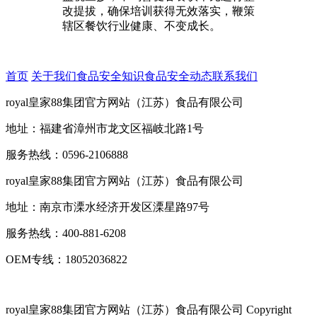
改提拔，确保培训获得无效落实，鞭策
辖区餐饮行业健康、不变成长。
首页
关于我们
食品安全知识
食品安全动态
联系我们
royal皇家88集团官方网站（江苏）食品有限公司
地址：福建省漳州市龙文区福岐北路1号
服务热线：0596-2106888
royal皇家88集团官方网站（江苏）食品有限公司
地址：南京市溧水经济开发区溧星路97号
服务热线：400-881-6208
OEM专线：18052036822
royal皇家88集团官方网站（江苏）食品有限公司
Copyright