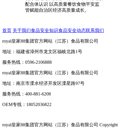
配合体认识 以高质量餐饮食物平安监
管赋能自治区经济高质量成长。
首页
关于我们
食品安全知识
食品安全动态
联系我们
royal皇家88集团官方网站（江苏）食品有限公司
地址：福建省漳州市龙文区福岐北路1号
服务热线：0596-2106888
royal皇家88集团官方网站（江苏）食品有限公司
地址：南京市溧水经济开发区溧星路97号
服务热线：400-881-6208
OEM专线：18052036822
royal皇家88集团官方网站（江苏）食品有限公司
Copyright