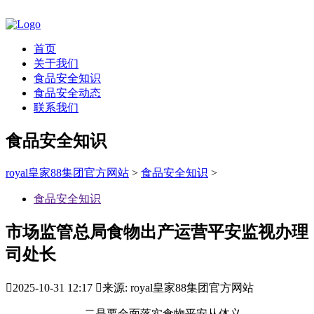
首页
关于我们
食品安全知识
食品安全动态
联系我们
食品安全知识
royal皇家88集团官方网站
>
食品安全知识
>
食品安全知识
市场监管总局食物出产运营平安监视办理
司处长

2025-10-31 12:17

来源: royal皇家88集团官方网站
二是要全面落实食物平安从体义