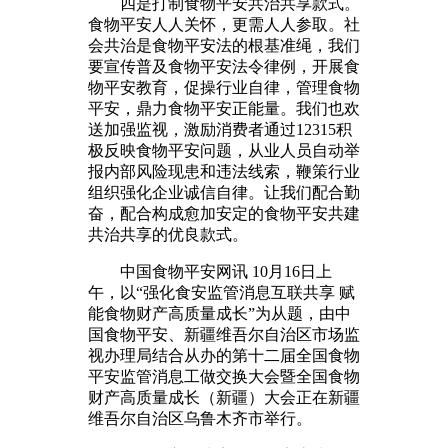
四是打制食物平安共治共享款式。
食物平安人人关怀，更需人人参取。社
会共治是食物平安法的根基准绳，我们
要宣传普及食物平安法令律例，开展食
物平安教育，促操行业自律，管理食物
平安，鼎力食物平安正能量。我们也欢
送加强监视，激励消费者通过12315积
极反映食物平安问题，从业人员自动举
报内部风险现患和违法线索，鞭策行业
组织强化企业诚信自律。让我们配合勤
奋，配合构成愈加安定的食物平安共建
共治共享的优良款式。
中国食物平安网讯 10月16日上
午，以“强化食安监管消息互联共享 赋
能食物财产高质量成长”为从题，由中
国食物平安、新疆维吾尔自治区市场监
视办理局结合从办的第十二届全国食物
平安监管消息工做交换大会暨全国食物
财产高质量成长（新疆）大会正在新疆
维吾尔自治区乌鲁木齐市举行。