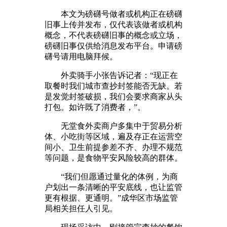
本文为磅礴号做者或机构正在磅礴
旧事上传并发布，仅代表该做者或机构
概念，不代表磅礴旧事的概念或立场，
磅礴旧事仅供给消息发布平台。申请磅
礴号请用电脑拜候。
外卖骑手小张告诉记者：“现正在
取餐时我们城市查抄封签能否无缺。若
是发觉封签破损，我们会要求商家从头
打包。如许既了消费者，”。
无堂食外卖商户多集中于贸易分析
体、小吃街等区域，遍及存正在运营空
间小、卫生前提参差不齐、办理不规范
等问题，是食物平安风险较高的群体。
“我们但愿通过量化的体例，为商
户划出一条清晰的平安底线，也让监管
更有根据、更通明。”成华区市场监管
局相关担任人引见。