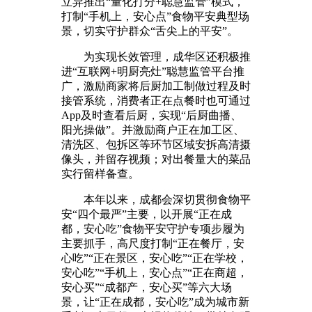
立异推出“量化打分+聪慧监管”模式，
打制“手机上，安心点”食物平安典型场
景，切实守护群众“舌尖上的平安”。
为实现长效管理，成华区还积极推
进“互联网+明厨亮灶”聪慧监管平台推
广，激励商家将后厨加工制做过程及时
接管系统，消费者正在点餐时也可通过
App及时查看后厨，实现“后厨曲播、
阳光操做”。并激励商户正在加工区、
清洗区、包拆区等环节区域安拆高清摄
像头，并留存视频；对出餐量大的菜品
实行留样备查。
本年以来，成都会深切贯彻食物平
安“四个最严”主要，以开展“正在成
都，安心吃”食物平安守护专项步履为
主要抓手，高尺度打制“正在餐厅，安
心吃”“正在景区，安心吃”“正在学校，
安心吃”“手机上，安心点”“正在商超，
安心买”“成都产，安心买”等六大场
景，让“正在成都，安心吃”成为城市新