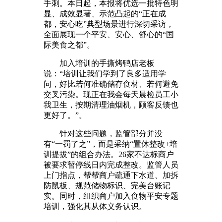
手刺。本日起，本报将优选一批特色明
显、成效显著、示范凸起的“正在成
都，安心吃”典型场景进行深切采访，
全面展现一个平安、安心、舒心的“国
际美食之都”。
加入培训的手撕烤鸭店老板
说：“培训让我们学到了良多适用学
问，好比若何准确储存食材、若何避免
交叉污染。现正在我会每天晨检员工小
我卫生，按期清理油烟机，顾客反馈也
更好了。”。
针对这些问题，监管部分并没
有“一罚了之”，而是采纳“置休整改+培
训提拔”的组合办法。26家不达标商户
被要求暂停线日内完成整改。监管人员
上门指点，帮帮商户疏通下水道、加拆
防鼠板、规范储物标识、完美台账记
实。同时，组织商户加入食物平安专题
培训，强化其从体义务认识。