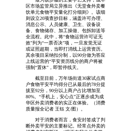
区市场监管局立异推出《无堂食外卖餐
饮单元食物平安量化打分细则》。该细
则设立20项查抄目标，涵盖许可办理、
消息公示、人员健康、卫生、设备设
备、食物储存、加工操做、包拆卸送等
全流程。此中，将“食物运营许可证无
效”列为“一票否决”项，一旦发觉无证
或证照超期，当即打消线上运营资历。
其余项目采纳扣分制，以90分做为答应
上线运营的“平安资历线分的商户将被
强制“置休”，即暂停线天。
截至目前，万年场街道30家试点商
户食物平安平均得分已从最后的78分提
拔至92分，90分以上商户占比增加至
80%。“手机上，安心点”正逐步成为成
华区外卖消费者的实正在体验。（消费
质量报全记者 王钰 文/图）。
对于消费者而言，食安封签成了判
断外卖平安的主要标记。经常点外卖的