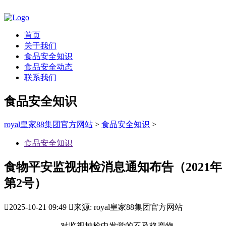
首页
关于我们
食品安全知识
食品安全动态
联系我们
食品安全知识
royal皇家88集团官方网站
>
食品安全知识
>
食品安全知识
食物平安监视抽检消息通知布告（2021年
第2号）

2025-10-21 09:49

来源: royal皇家88集团官方网站
对监视抽检中发觉的不及格产物，