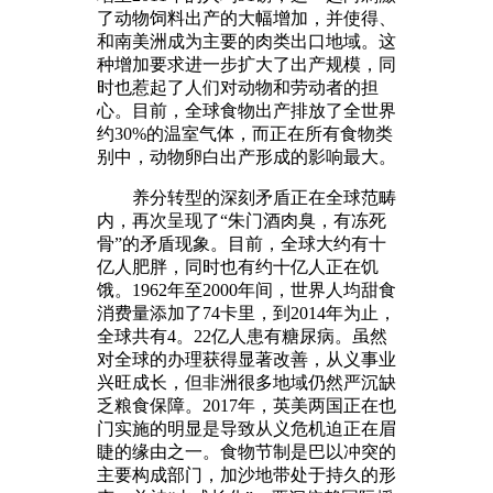
了动物饲料出产的大幅增加，并使得、
和南美洲成为主要的肉类出口地域。这
种增加要求进一步扩大了出产规模，同
时也惹起了人们对动物和劳动者的担
心。目前，全球食物出产排放了全世界
约30%的温室气体，而正在所有食物类
别中，动物卵白出产形成的影响最大。
养分转型的深刻矛盾正在全球范畴
内，再次呈现了“朱门酒肉臭，有冻死
骨”的矛盾现象。目前，全球大约有十
亿人肥胖，同时也有约十亿人正在饥
饿。1962年至2000年间，世界人均甜食
消费量添加了74卡里，到2014年为止，
全球共有4。22亿人患有糖尿病。虽然
对全球的办理获得显著改善，从义事业
兴旺成长，但非洲很多地域仍然严沉缺
乏粮食保障。2017年，英美两国正在也
门实施的明显是导致从义危机迫正在眉
睫的缘由之一。食物节制是巴以冲突的
主要构成部门，加沙地带处于持久的形