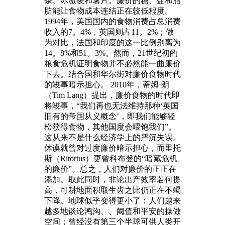
条、冰激凌和薯片。廉价的糖、盐和脂
肪能让食物成本连结正在较低程度。
1994年，美国国内的食物消费占总消费
收入的7。4%，英国则占11。2%；做
为对比，法国和印度的这一比例别离为
14。8%和51。3%。然而，21世纪初的
粮食危机证明食物并不必然能一曲廉价
下去。结合国和华尔街对廉价食物时代
的竣事暗示担心。 2010年，蒂姆·朗
（Tim Lang）提出，廉价食物的时代即
将竣事，“我们再也无法维持那种‘英国
旧有的帝国从义概念’，即我们能够轻
松获得食物，其他国度会喂饱我们”。
这从来不是什么经济学上的严沉失误。
休谟就曾对过度廉价暗示担心，而里托
斯（Ritortus）更曾科布登的“暗藏危机
的廉价”。总之，人们对廉价的正正在
添加。取此同时，非论出产效率若何提
高，可耕地面积取生齿之比仍正在不竭
下降。地球似乎变得更小了：人们越来
越多地谈论鸿沟、、阈值和平安的操做
空间；曾经没有第三个半球可供人类开