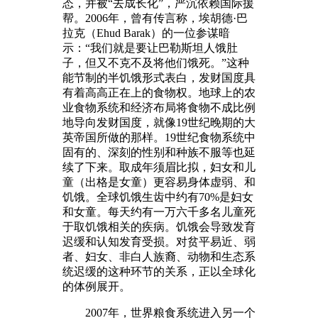
态，并被“去成长化”，严沉依赖国际援
帮。2006年，曾有传言称，埃胡德·巴
拉克（Ehud Barak）的一位参谋暗
示：“我们就是要让巴勒斯坦人饿肚
子，但又不克不及将他们饿死。”这种
能节制的半饥饿形式表白，发财国度具
有着高高正在上的食物权。地球上的农
业食物系统和经济布局将食物不成比例
地导向发财国度，就像19世纪晚期的大
英帝国所做的那样。19世纪食物系统中
固有的、深刻的性别和种族不服等也延
续了下来。取成年须眉比拟，妇女和儿
童（出格是女童）更容易身体虚弱、和
饥饿。全球饥饿生齿中约有70%是妇女
和女童。每天约有一万六千多名儿童死
于取饥饿相关的疾病。饥饿会导致发育
迟缓和认知发育受损。对贫平易近、弱
者、妇女、非白人族裔、动物和生态系
统迟缓的这种环节的关系，正以全球化
的体例展开。
2007年，世界粮食系统进入另一个