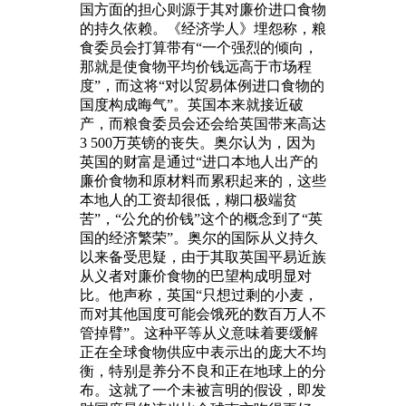
国方面的担心则源于其对廉价进口食物
的持久依赖。《经济学人》埋怨称，粮
食委员会打算带有“一个强烈的倾向，
那就是使食物平均价钱远高于市场程
度”，而这将“对以贸易体例进口食物的
国度构成晦气”。英国本来就接近破
产，而粮食委员会还会给英国带来高达
3 500万英镑的丧失。奥尔认为，因为
英国的财富是通过“进口本地人出产的
廉价食物和原材料而累积起来的，这些
本地人的工资却很低，糊口极端贫
苦”，“公允的价钱”这个的概念到了“英
国的经济繁荣”。奥尔的国际从义持久
以来备受思疑，由于其取英国平易近族
从义者对廉价食物的巴望构成明显对
比。他声称，英国“只想过剩的小麦，
而对其他国度可能会饿死的数百万人不
管掉臂”。这种平等从义意味着要缓解
正在全球食物供应中表示出的庞大不均
衡，特别是养分不良和正在地球上的分
布。这就了一个未被言明的假设，即发