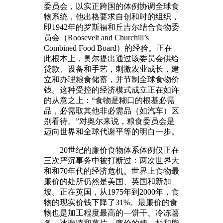
委员会，以实正跨国的体例协调全球食
物系统，他出格要求自创和时的组织，
即1942年的罗斯福和丘吉尔结合食物委
员会（Roosevelt and Churchill’s
Combined Food Board）的经验。正在
此根本上，奥尔提出通过该委员会供给
贷款、设备和手艺，刺激农业成长，建
立和办理粮食储蓄，并节制全球食物价
钱。这种受控的经济模式成立正在如许
的从意之上：“食物是糊口的根基必需
品，必需取其他非必需品（如汽车）区
别看待。”对奥尔来说，粮食委员会是
迈向世界和全球代谢平等的明白一步。
20世纪的廉价食物体系体例仅正在
三次严沉事务中被打断过：两次世界大
和和70年代的经济危机。世界上食物最
廉价的处所仍然是美国、英国和新加
坡。正在英国，从1975年到2000年，食
物的现实价钱下降了31%。最廉价的食
物也是加工程度最高的—饼干、冷冻薯