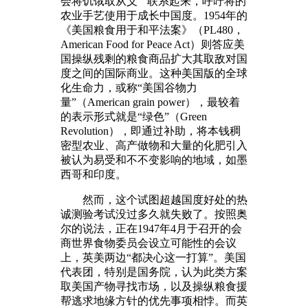
会将饥饿取从义“”联系起来，呼吁将的
农业手艺使用于成长中国度。1954年的
《美国粮食用于和平法案》（PL480，
American Food for Peace Act）则答应美
国操纵残剩的粮食商品扩大其取敌对国
度之间的国际商业。这种美国版的全球
化生命力，或称“美国谷物力
量”（American grain power），最较着
的表示形式就是“绿色”（Green
Revolution），即通过补助，将本钱稠
密型农业、高产做物和大量的化肥引入
被认为易受和不不变影响的地域，如墨
西哥和印度。
然而，这个试图超越国度好处的热
诚测验考试没过多久就失败了。按照奥
尔的说法，正在1947年4月于召开的会
商世界食物委员会设立可能性的会议
上，英美两边“都决心这一打算”。美国
代表团，特别是国务院，认为此类方案
取美国产物寻找市场，以及操纵粮食援
帮逃求地缘方针的优先事项相悖。而英