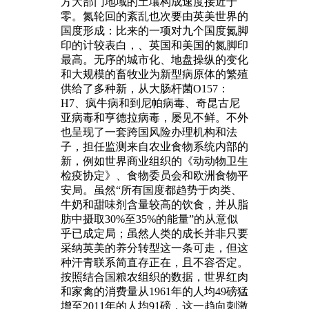
方大部门地域的土壤构成速度接近于
零。氮轮回的紊乱也次要由英美世界的
国度形成：比来的一项对九个国度氮脚
印的计较表白，、英国和美国的氮脚印
最高。无序的城市化、地盘操纵的变化
和大规模的畜牧业为新型病原体的繁殖
供给了多种新，从大肠杆菌O157：
H7、疯牛病和到尼帕病毒、奇昆古尼
亚病毒和亨德拉病毒，屡见不鲜。不外
也呈现了一套跨国风险办理机构和法
子，担任监测来自农业食物系统内部的
新，例如世界商业组织的《动动物卫生
检疫协定》、食物委员会和欧洲食物平
安局。虽然“所有国度都趋势于肉类、
牛奶和甜味剂含量较高的饮食，并从脂
肪中摄取30%至35%的能量”的从意似
乎已成定局；虽然人类的成长并非只要
采纳英美的养分转型这一条可走，但这
种汗青联系简直存正在，且不容否定。
按照结合国粮农组织的数据，世界红肉
和家禽的消费量从1961年的人均49磅猛
增至2011年的人均91磅，这一趋向刺激