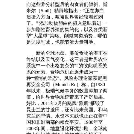
向这些养分转型后的肉食者们倾斜。斯
米尔（Smil）精辟地指出：“正在卵白
质摄入方面，敷裕世界曾经较着过剩
了。” 添加动物卵白的摄入意味着进一
步加剧牲畜养殖的集约化，以及各类新
型“大星球”策略。削减肉类消费，哪怕
是适度削减，也能节流大量耕地。
新的全球地盘、廉价食物的潜正在
终结以及天气变化，这三者是世界农业
系统中一个出格复杂的“”的彼此联系关
系的元素。食物危机正逐步成为一
种“悄悄的常态”。风险办理专家慕尼黑
再安全公司（Munich Re）称，自1980
年以来，极端气候事务的数量添加了两
倍，给世界食物系统带来了严沉后果。
好比，2011年2月的飓风“雅斯”摧毁了
昆士兰的甘蔗田，还有比来美国、和乌
克兰的旱情。水资本欠缺也正正在着中
国和非洲南部的粮食平安。1980年至
2003年间，地盘退化环境加剧，全球南