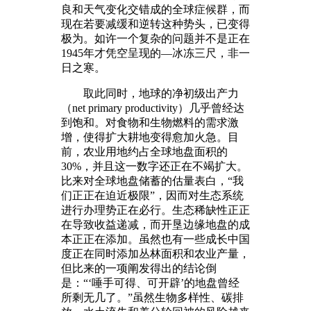
良和天气变化交错成的全球症候群，而
现在若要减缓和逆转这种势头，已变得
极为。如许一个复杂的问题并不是正在
1945年才凭空呈现的—冰冻三尺，非一
日之寒。
取此同时，地球的净初级出产力
（net primary productivity）几乎曾经达
到饱和。对食物和生物燃料的需求激
增，使得扩大耕地变得愈加火急。目
前，农业用地约占全球地盘面积的
30%，并且这一数字还正在不竭扩大。
比来对全球地盘储蓄的估量表白，“我
们正正在迫近极限”，因而对生态系统
进行办理势正在必行。生态稀缺性正正
在导致收益递减，而开垦边缘地盘的成
本正正在添加。虽然也有一些成长中国
度正在同时添加丛林面积和农业产量，
但比来的一项阐发得出的结论倒
是：“‘唾手可得、可开辟’的地盘曾经
所剩无几了。”虽然生物多样性、碳排