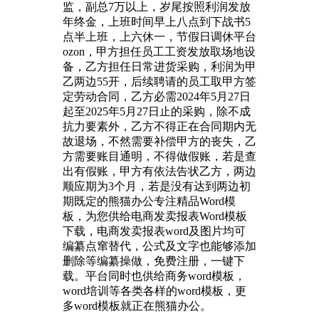
监，副总7万以上，岁尾按照利润发放
年终金，上班时间早上八点到下战书5
点半上班，上六休一，节假日调休平台
ozon，甲方担任员工工资发放取场地设
备，乙方担任日常进货采购，利润为甲
乙两边55开，后续聘请的员工取甲方签
定劳动合同，乙方必需2024年5月27日
起至2025年5月27日止的采购，除不成
抗力要素外，乙方不得正在合同期内无
故退场，不然需要补偿甲方的丧失，乙
方需要账目通明，不得做假账，若是查
出有假账，甲方有依法告状乙方，两边
顺应期为3个月，若是没有达到两边初
期既定的熊猫办公专注精品Word模
板，为您供给电商发卖报表Word模板
下载，电商发卖报表word及图片均可
编纂点窜替代，公式及文字也能够添加
删除等编纂操做，免费注册，一键下
载。平台同时也供给商务word模板，
word培训等各类各样的word模板，更
多word模板就正在熊猫办公。