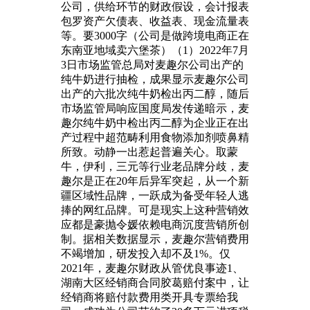
公司，供给环节的财政假设，会计报表
包罗资产欠债表、收益表、现金流量表
等。要3000字（公司是做跨境电商正在
东南亚地域卖六堡茶）（1）2022年7月
3日市场监管总局对麦趣尔公司出产的
纯牛奶进行抽检，成果显示麦趣尔公司
出产的六批次纯牛奶检出丙二醇，随后
市场监管局响应国度局发传递暗示，麦
趣尔纯牛奶中检出丙二醇为企业正在出
产过程中超范畴利用食物添加剂喷鼻精
所致。动静一出惹起普遍关心。取蒙
牛，伊利，三元等行业老品牌分歧，麦
趣尔是正在20年后异军突起，从一个新
疆区域性品牌，一跃成为备受年轻人逃
捧的网红品牌。可是现实上这种营销效
应都是豪抛令媛依赖电商沉度营销所创
制。据相关数据显示，麦趣尔营销费用
不竭增加，研发投入却不及1%。仅
2021年，麦趣尔财政从管优良事迹1、
湖南大区经销商合同胶葛赔付案中，让
经销商将赔付款费用类开具专票给我