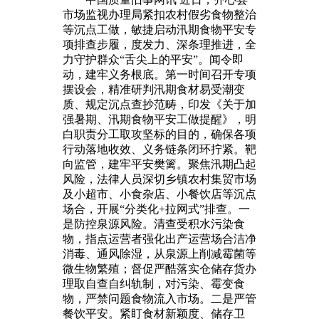
市场监视办理局紧扣农村假劣食物整治
等沉点工做，敏捷启动汛期食物平安专
项排查步履，度发力、深条理推进，全
力守护群众“舌尖上的平安”。闻令即
动，建牢义务根底。第一时间召开专项
摆设会，精准研判汛期食材易受潮变
质、规定沉点查抄范畴，印发《关于加
强暑期、汛期食物平安工做提醒》，明
白职责分工取攻坚标的目的，确保各项
行动落地收效、义务链条闭环拧紧。靶
向监管，建牢平安樊篱。聚焦汛期凸起
风险，法律人员深切乡镇农村集贸市场
及小超市、小食杂店、小餐饮店等沉点
场合，开展“分类化+拉网式”排查。一
是防控泉源风险。清查受积水污染食
物，指点运营者强化出产运营场合洁净
消毒、通风除湿，从泉源上削减霉菌等
微生物繁殖；督促严酷落实仓储存货办
理取自查自纠轨制，对污染、霉变食
物，严禁问题食物流入市场。二是严管
餐饮平安。紧盯食材新颖度、储存卫