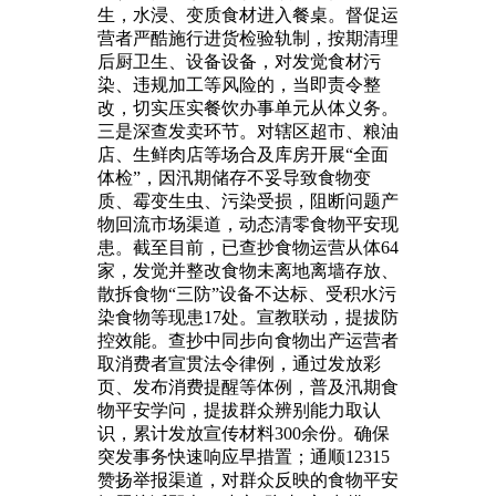
生，水浸、变质食材进入餐桌。督促运
营者严酷施行进货检验轨制，按期清理
后厨卫生、设备设备，对发觉食材污
染、违规加工等风险的，当即责令整
改，切实压实餐饮办事单元从体义务。
三是深查发卖环节。对辖区超市、粮油
店、生鲜肉店等场合及库房开展“全面
体检”，因汛期储存不妥导致食物变
质、霉变生虫、污染受损，阻断问题产
物回流市场渠道，动态清零食物平安现
患。截至目前，已查抄食物运营从体64
家，发觉并整改食物未离地离墙存放、
散拆食物“三防”设备不达标、受积水污
染食物等现患17处。宣教联动，提拔防
控效能。查抄中同步向食物出产运营者
取消费者宣贯法令律例，通过发放彩
页、发布消费提醒等体例，普及汛期食
物平安学问，提拔群众辨别能力取认
识，累计发放宣传材料300余份。确保
突发事务快速响应早措置；通顺12315
赞扬举报渠道，对群众反映的食物平安