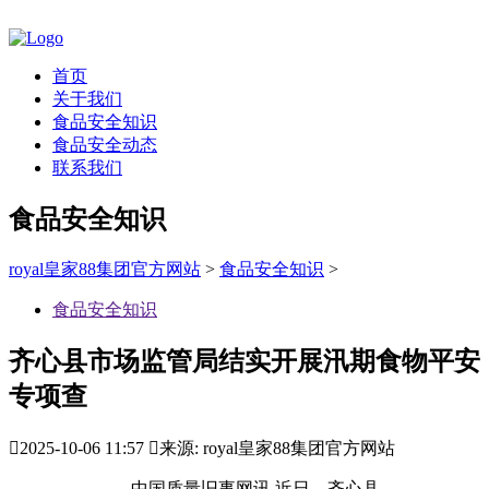
首页
关于我们
食品安全知识
食品安全动态
联系我们
食品安全知识
royal皇家88集团官方网站
>
食品安全知识
>
食品安全知识
齐心县市场监管局结实开展汛期食物平安
专项查

2025-10-06 11:57

来源: royal皇家88集团官方网站
中国质量旧事网讯 近日，齐心县