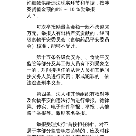
许细致供给违法现实环节和单据，按涉
案货值金额的8% ～ 10 ％励举报
人？。
每次举报励最高金额一般不跨越30
万元。举报人有出格严沉贡献的，经同
级食物平安委员会（食物药品平安委员
会）核准，能够不受此。
第十五条各级食安办、、食物平安
监管等部分及其工做人员有下列景象之
一的，对间接担任的从管人员和其他间
接义务人员进行问责；形成犯罪的，依
法逃查刑事义务。
第四条、法人和其他组织有权对涉
及食物平安的违法行为进行举报。德律
风、传实、电子邮件举报，举报，其他
路子举报等。激励实名举报。
举报受理实行“首接担任制”。对不
属于本部分监管职责范畴的，应及时移