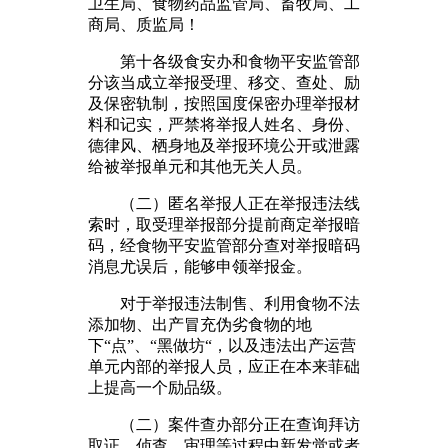
卫生局、食物药品监管局、畜牧局、工
商局、质监局！
第十各级食安办和食物平安监管部
分该当成立举报受理、移交、查处、励
及保密轨制，按照国度保密办理举报材
料和记实，严禁将举报人姓名、身份、
德律风、栖身地及举报环境公开或泄露
给被举报单元和其他无关人员。
（二）匿名举报人正在举报违法线
索时，取受理举报部分提前商定举报暗
码，经食物平安监管部分查对举报暗码
消息尤误后，能够申领举报金。
对于举报违法制售、利用食物不法
添加物、出产冒充伪劣食物的地
下“点”、“黑做坊“，以及违法出产运营
单元内部的举报人员，应正在本来菲础
上提高一个励品级。
（二）案件查办部分正在查询拜访
取证、侦查、审理等过程中新发觉或者