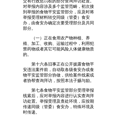
交有行政惩罚权的部分查询拜访处置。
对举报内容涉及多个监管范畴，初次接
到举报的食物平安监管部分，应及时将
举报受理材料转交同级（管委）食安
办，由食安办确定次要受理部分及共同
部分。
（一）正在食用农产物种植、养
殖、加工、收购、运输过程中，利用犯
禁药物或者其它可能风险人体健康物质
的。
第十六条旧事正在公开披露食物平
安违法案件前，自动取各级食安办或食
物平安监管部分协做，供给案件线索或
者协帮查询拜访，按照本法子赐与励。
第七条食物平安监管部分受理举报
线索后，应对举报内容进行认实查询拜
访处置。举报受理及查处环境，应按期
传递同级（管委）食安办，特殊环境及
时传递。