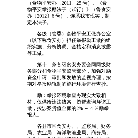
（食物平安办〔2011〕25 号）、《食
物平安举报励法子（试行）》（鲁食安
办〔2012〕6 号），连系我市现实，制
定本法子。
各级（管委）食物平安工做办公室
（以下称食安办）担任举报励工做的组
织实施、分析协调、金核定和消息披露
等工做。
第十二条各级食安办要会同同级财
务部分和食物平安监管部分，加强对励
资金申请、审批和发放的监视办理，按
期对举报励轨制的施行环境进行查抄。
励：举报环境取查办现实大致相
符，仅供给违法线索，协帮查询拜访工
做，按涉案货值金额的2% ～ 4 ％励举
报人。
各县市区食安办、、监察局、财务
局、农业局、海洋取渔业局、商务局、