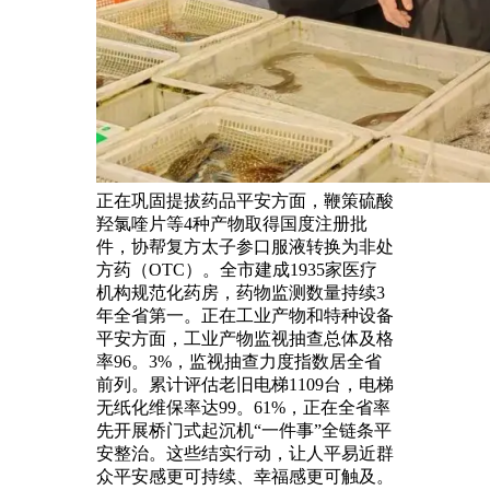
正在巩固提拔药品平安方面，鞭策硫酸
羟氯喹片等4种产物取得国度注册批
件，协帮复方太子参口服液转换为非处
方药（OTC）。全市建成1935家医疗
机构规范化药房，药物监测数量持续3
年全省第一。正在工业产物和特种设备
平安方面，工业产物监视抽查总体及格
率96。3%，监视抽查力度指数居全省
前列。累计评估老旧电梯1109台，电梯
无纸化维保率达99。61%，正在全省率
先开展桥门式起沉机“一件事”全链条平
安整治。这些结实行动，让人平易近群
众平安感更可持续、幸福感更可触及。