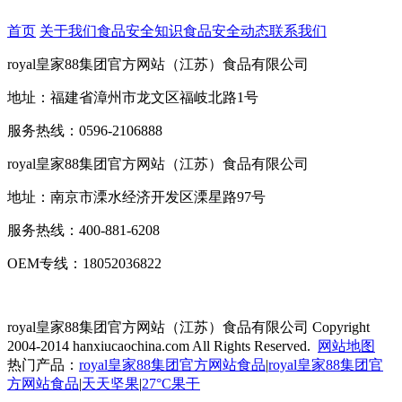
首页
关于我们
食品安全知识
食品安全动态
联系我们
royal皇家88集团官方网站（江苏）食品有限公司
地址：福建省漳州市龙文区福岐北路1号
服务热线：0596-2106888
royal皇家88集团官方网站（江苏）食品有限公司
地址：南京市溧水经济开发区溧星路97号
服务热线：400-881-6208
OEM专线：18052036822
royal皇家88集团官方网站（江苏）食品有限公司
Copyright
2004-2014 hanxiucaochina.com All Rights Reserved.
网站地图
热门产品：
royal皇家88集团官方网站食品
|
royal皇家88集团官
方网站食品
|
天天坚果
|
27°C果干