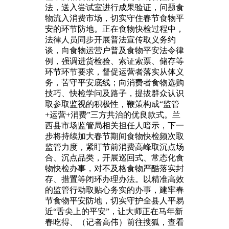
法，送入尝试室进行成果验证，问题食
物流入消费市场，切实守住春节食物平
安的环节防地。正在食物快检过程中，
法律人员同步开展普法宣传取义务约
谈，向食物运营户普及食物平安法令律
例，强调进货检验、索证索票、储存等
环节环节要求，督促运营者落实从体义
务，苦守平安底线；向消费者食物选购
技巧、快检学问及路子，提拔群众认识
取参取监视的积极性，鞭策构成“监管
+运营+消费”三方共治的优良款式。兰
西县市场监管局相关担任人暗示，下一
步将持续加大春节期间食物快检频次取
监管力度，紧盯节前消费高峰取沉点场
合、沉点品类，开展巡回式、常态化食
物快检办事，对不及格食物严酷落实封
存、措置等闭环办理办法。以精准高效
的监管行动取贴心务实的办事，建牢春
节食物平安防地，切实守护全县人平易
近“舌尖上的平安”，让大师正在马年新
春吃得、（记者高伟）前往搜狐，查看