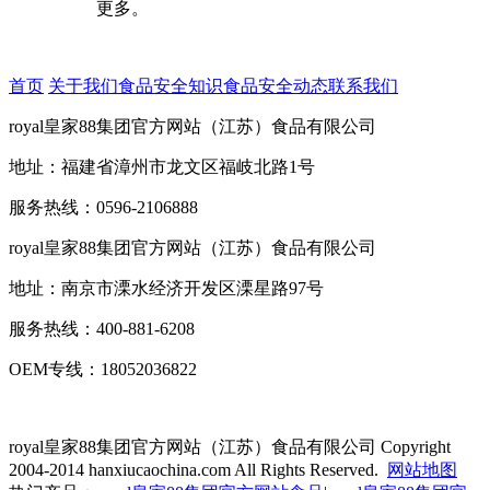
更多。
首页
关于我们
食品安全知识
食品安全动态
联系我们
royal皇家88集团官方网站（江苏）食品有限公司
地址：福建省漳州市龙文区福岐北路1号
服务热线：0596-2106888
royal皇家88集团官方网站（江苏）食品有限公司
地址：南京市溧水经济开发区溧星路97号
服务热线：400-881-6208
OEM专线：18052036822
royal皇家88集团官方网站（江苏）食品有限公司
Copyright
2004-2014 hanxiucaochina.com All Rights Reserved.
网站地图