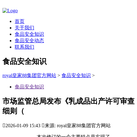
首页
关于我们
食品安全知识
食品安全动态
联系我们
食品安全知识
royal皇家88集团官方网站
>
食品安全知识
>
食品安全知识
市场监管总局发布《乳成品出产许可审查
细则（

2026-01-09 15:43

来源: royal皇家88集团官方网站
本次修订的一个主要特点是实现了