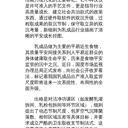
是许可准入的手艺文件，更是指导行业
高质量成长、建立社会共治款式的政策
东西。通过硬件取软件的双沉升级，过
程取成果的双沉节制，保守取立异的双
沉考量，新细则为乳成品行业描画了清
晰的平安成长径图。
乳成品做为主要的平易近生食物，
其质量平安间接关系到人平易近群众的
身体健康取生命平安，历来是食物平安
监管的沉中之沉。近日，国度市场监视
办理总局正式发布，向社会公开收罗看
法，标记着我国乳成品出产准入取监管
尺度即将送来一次系统性、布局性的全
面升级。
出格是对洁净功课区（如发酵乳灌
拆间、乳粉包拆间等环节区域），细则
提出了动态节制尺度，包罗空气沉降菌
落数、相邻区域压差等具体目标，并要
求成立严酷的卫生取收支节制法式。这