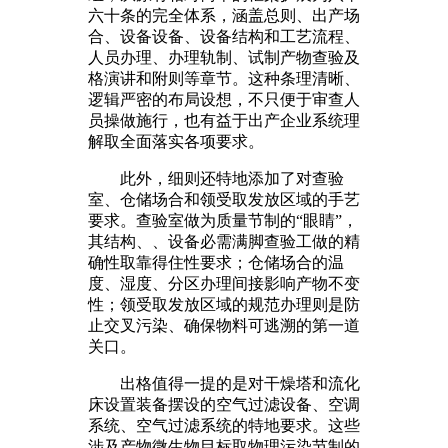
六十条的完全体系，涵盖总则、出产场
合、设备设备、设备结构和工艺流程、
人员办理、办理轨制、试制产物查验及
格演讲和附则等章节。这种条理清晰、
逻辑严密的布局设想，不只便于审查人
员操做施行，也有益于出产企业系统理
解取全面落实各项要求。
此外，细则还特地添加了对查验
室、仓储场合和领受取发放区域的手艺
要求。查验室做为质量节制的“眼睛”，
其结构、、设备必需满脚查验工做的精
确性取靠得住性要求；仓储场合的温
度、湿度、分区办理间接影响产物不变
性；领受取发放区域的规范办理则是防
止交叉污染、确保物料可逃溯的第一道
关口。
出格值得一提的是对干燥塔和流化
床设置装备摆设的空气过滤设备、空调
系统、空气过滤系统的特地要求。这些
涉及产物微生物目标取物理污染节制的