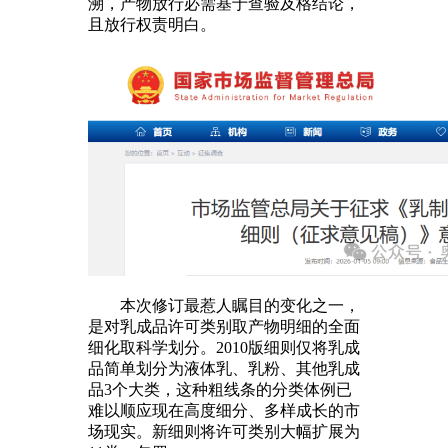
溯，产物放行必需基于查验及格结论，
且放行权责明白。
本次修订最惹人瞩目的变化之一，
是对乳成品许可类别取产物明细的全面
细化取科学划分。2010版细则仅将乳成
品简单划分为液体乳、乳粉、其他乳成
品3个大类，这种粗线条的分类体例已
难以顺应现在高度细分、多样成长的市
场现实。新细则将许可类别大幅扩展为