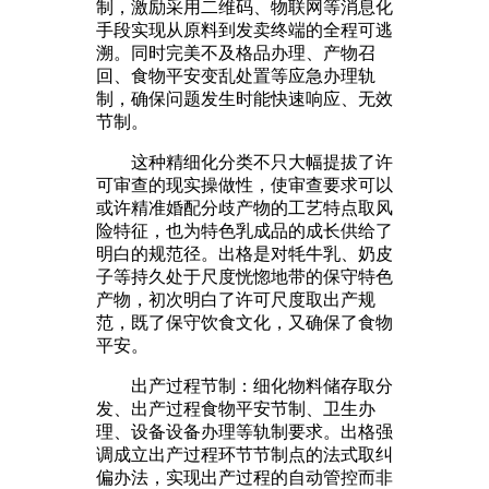
制，激励采用二维码、物联网等消息化
手段实现从原料到发卖终端的全程可逃
溯。同时完美不及格品办理、产物召
回、食物平安变乱处置等应急办理轨
制，确保问题发生时能快速响应、无效
节制。
这种精细化分类不只大幅提拔了许
可审查的现实操做性，使审查要求可以
或许精准婚配分歧产物的工艺特点取风
险特征，也为特色乳成品的成长供给了
明白的规范径。出格是对牦牛乳、奶皮
子等持久处于尺度恍惚地带的保守特色
产物，初次明白了许可尺度取出产规
范，既了保守饮食文化，又确保了食物
平安。
出产过程节制：细化物料储存取分
发、出产过程食物平安节制、卫生办
理、设备设备办理等轨制要求。出格强
调成立出产过程环节节制点的法式取纠
偏办法，实现出产过程的自动管控而非