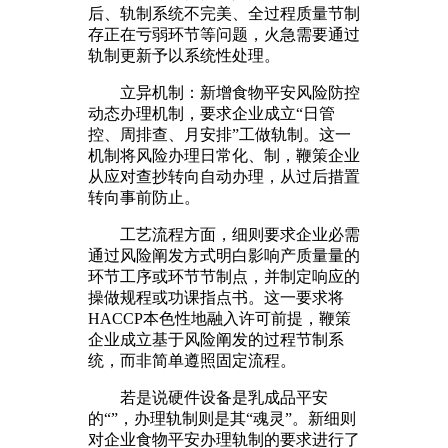
后、轨制系统不完美、全过程质量节制
存正在亏弱环节等问题，火急需要通过
轨制更新予以系统性处理。
立异机制：新增食物平安风险防控
动态办理机制，要求企业成立“日管
控、周排查、月安排”工做轨制。这一
机制将风险办理日常化、制，鞭策企业
从应对查抄转向自动办理，从过后措置
转向事前防止。
工艺流程方面，细则要求企业必需
通过风险阐发方式明白影响产质量量的
环节工序或环节节制点，并制定响应的
操做规程或功课指点书。这一要求将
HACCP本色性地融入许可前提，鞭策
企业成立基于风险阐发的过程节制系
统，而非简单遵照固定流程。
若是说硬件设备是乳成品平安
的“”，办理轨制则是其“魂灵”。新细则
对企业食物平安办理轨制的要求进行了