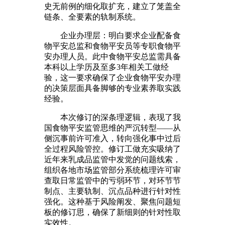
史无前例的细化取扩充，建立了笼盖全
链条、全要素的轨制系统。
企业办理层：明白要求企业配备食
物平安总监和食物平安员等专职食物平
安办理人员。此中食物平安总监需具备
本科以上学历及至多3年相关工做经
验，这一要求确保了企业食物平安办理
的决策层面具备脚够的专业素养取实践
经验。
本次修订的深条理逻辑，表现了我
国食物平安监管思维的严沉转型——从
侧沉事前许可准入，转向强化事中过后
全过程风险管控。修订工做充实吸纳了
近年来乳成品监管中发觉的问题线索，
组织各地市场监管部分系统梳理许可审
查取日常监管中的亏弱环节，对环节节
制点、主要轨制、沉点品种进行针对性
强化。这种基于风险阐发、聚焦问题短
板的修订思，确保了新细则的针对性取
实效性。