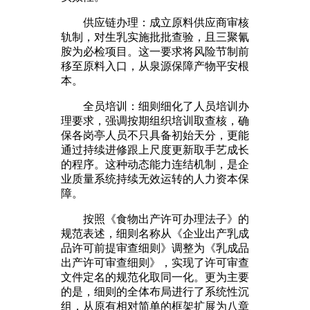
供应链办理：成立原料供应商审核
轨制，对生乳实施批批查验，且三聚氰
胺为必检项目。这一要求将风险节制前
移至原料入口，从泉源保障产物平安根
本。
全员培训：细则细化了人员培训办
理要求，强调按期组织培训取查核，确
保各岗亭人员不只具备初始天分，更能
通过持续进修跟上尺度更新取手艺成长
的程序。这种动态能力连结机制，是企
业质量系统持续无效运转的人力资本保
障。
按照《食物出产许可办理法子》的
规范表述，细则名称从《企业出产乳成
品许可前提审查细则》调整为《乳成品
出产许可审查细则》，实现了许可审查
文件定名的规范化取同一化。更为主要
的是，细则的全体布局进行了系统性沉
组，从原有相对简单的框架扩展为八章