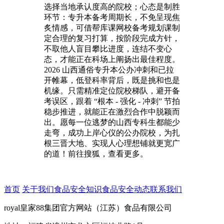
选择当地承认度高的院校；心态是制胜
环节：专升本备考周期长，不免呈现焦
炙情感，可借帮库课网校备考规划课制
定合理的复习打算，按阶段完成方针，
不取他人盲目攀比进度，连结不变心
态，才能正在科场上阐扬出最佳程度。
2026 山西通俗专升本公办冲刺和已拉
开帷幕，低登科率背后，既是挑和也是
机缘。只需精准定位院校梯队，避开备
考误区，跟着 “根本 - 强化 - 冲刺” 节拍
稳步推进，就能正在激烈合作中脱颖而
出。愿每一位逃梦的山西专科生都能少
走弯，成功上岸心仪的公办院校，为扎
根三晋大地、实现人心理想铺就更宽广
的道！前往搜狐，查看更多。
首页
关于我们
食品安全知识
食品安全动态
联系我们
royal皇家88集团官方网站（江苏）食品有限公司