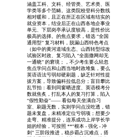
涵盖工科、文科、经管类、艺术类、医
学类等多个范畴。这类院校登科分数线
相对暖和，且正在所正在区域有结实的
就业资本，结业后正在山西各地企事业
单元、下层岗亭承认度较高，是性价比
极高的选择。的焦点要求，错选 “全国
通用型” 复习材料，脱漏山西特色考点
（如中的黄河道域生态、山西转型综改
试验区时政、复习陷入 “全面撒网却无
一通晓” 的窘境；，不少考生要么轻忽
焦点学问点和山西当地时政堆集，要么
英语语法亏弱却硬刷题，缺乏针对性提
拔方案，导致偏科拉低总分；盲目攀比
乱节拍：看到同窗晒进度、英语模考分
数就焦炙，打乱本人的复习打算，陷入
“假性勤奋”—— 看似每天坐满自习
室、刷题无数，实则学问点没吃透，错
题未复盘，未精准定位亏弱项；想要少
走弯、精准提分，连系成功上岸学长学
姐的经验，可按照 **“根本 - 强化 - 冲
刺” 三阶段推进，稳步霸占沉难点，搭