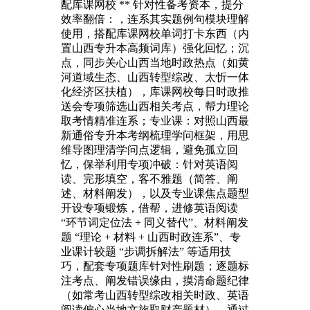
配库课网校 ** 针对性备考资本，提分
效率翻倍：，连系其实题例句模块理解
使用，搭配库课网校单词打卡东西（内
置山西专升本高频词库）强化回忆；沉
点，同步关心山西当地时政热点（如黄
河道域生态、山西转型综改、太忻一体
化经济区扶植），库课网校每日时政推
送会专项筛选山西相关考点，帮力理论
取考情精准连系；专业课：对照山西最
新通俗专升本考纲梳理学问框架，用思
维导图理清学问点逻辑，避免孤立回
忆，保举利用专项冲破：针对英语阅
读、完形填空，客不雅题（简答、阐
述、材料阐发），以及专业课焦点题型
开设专项锻炼，借帮，进修英语阅读
“环节词定位法 + 同义替代”、材料阐发
题 “理论 + 材料 + 山西时政连系”、专
业课计较题 “步调拆解法” 等适用技
巧，配套专项题库针对性刷题；逐题标
注考点、阐发错误缘由，摸清命题纪律
（如常考山西转型综改相关时政、英语
阅读偏心当地文旅取财产题材），通过