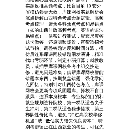
实题反推高频考点，比盲目刷 10 套外
省模仿卷更无效，库课网校实题解析会
沉点拆解山西特色考点命题逻辑。高频
考点梳理：聚焦各科焦点考点和易错点
（如的山西时政高频考点、英语的语法
易错点），借帮进行测试，配套尺度答
题卡做答，还原测验场景，帮帮适招考
试节拍、调整答题速度和时间分派，模
仿后连系库课网校错题阐发演讲，精准
找出亏弱环节，制定补弱打算；就教教
员，或插手库课网校备考小组交换进
修，避免问题堆集；借帮库课网校智能
错题本东西，按期复盘错题，强化学问
点回忆，特别针对山西特色考点，库课
网校会更新专项巩固题库。择校不盲目
跟风：连系本身根本、专业标的目的和
就业规划选择院校，第一梯队适合尖子
生冲刺，第二梯队适合稳步提拔，第三
梯队性价比高，避免 “冲过高院校华侈
机遇” 或 “低估实力错失优良资本”，特
别考虑留正在山西就业的考生，可优先