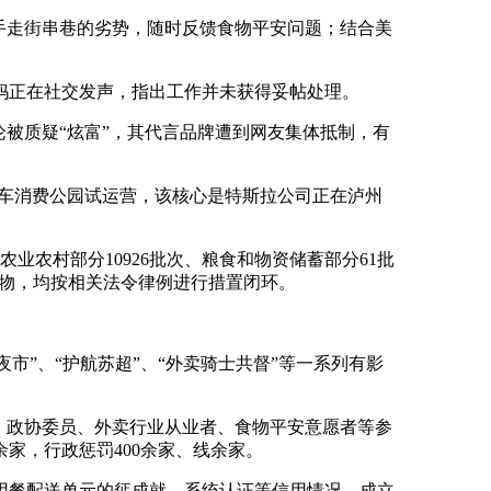
手走街串巷的劣势，随时反馈食物平安问题；结合美
妈正在社交发声，指出工作并未获得妥帖处理。
被质疑“炫富”，其代言品牌遭到网友集体抵制，有
汽车消费公园试运营，该核心是特斯拉公司正在泸州
业农村部分10926批次、粮食和物资储蓄部分61批
格产物，均按相关法令律例进行措置闭环。
”、“护航苏超”、“外卖骑士共督”等一系列有影
、政协委员、外卖行业从业者、食物平安意愿者等参
余家，行政惩罚400余家、线余家。
用餐配送单元的惩成就、系统认证等信用情况，成立