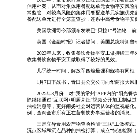
信用档案，从而对集体用餐配送单元食物平安风险
常监管，对较高风险的集体用餐配送单元实施优先
餐配送单元进行全笼盖查抄，连系中高考食物平安
美国欧洲司令部颁布发表已“贝拉1”号油轮，前方
英国《金融时报》记者提问，美国总统特朗普暗示
2023年以来，收集餐饮食物平安工做持续三年
收集餐饮食物平安工做取得了较好的见效。
几乎统一时间，解放军四艘最强和舰稀有同框，
1月7日下战书，青田县公交公司向华商报大风旧
2025年8月份，对“我的常州”APP内的“阳光
除继续通过“互联网+明厨亮灶”视频公开加工制
抽检消息等，更好阐扬社会对运营从体的监视感化。
例，查询全市所有正在营餐饮办事运营者的消息。
三是立异食用农产物查验检测“三联”工做模式。
沉点区域和沉点品种的抽检打算，成立“快速检测（初