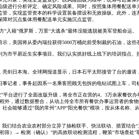
品级进行分析评定、确定风险成果。同时，按照集体用餐配送单
监管，实现监管资本的科学设置装备摆设和无效操纵。此外，连
保障对沉点集体用餐配送单元实施沉点监管。
“入籍”俄罗斯，万里“大逃杀”最终没能逃脱被美军登船命运。
，美国将从委内瑞拉获得5000万桶此前受制裁的石油，这些
列为市平易近生实事项目。我们认实抓好线上线下的培训指点、
亮剑日本海。全球网报道显示，日本石平太郎接管了台的邀请，
事记者，事务起因系一名乘客照顾无包拆的电钻试图上车，司
餐饮”平台进行了全面改版升级，将全市正在营的4。3万余家餐饮
做过程外，通过数据整合，从动上传全市所有餐饮办事运营者的食
社会能够通过“我的常州”APP“阳光餐饮”模块，按从体名称
我们结合农业农村部分立异了抽检联手、快法联动、措置结合“
筛）→ 检测（确认）”的高效联动检测流程，鞭策“市场查处”