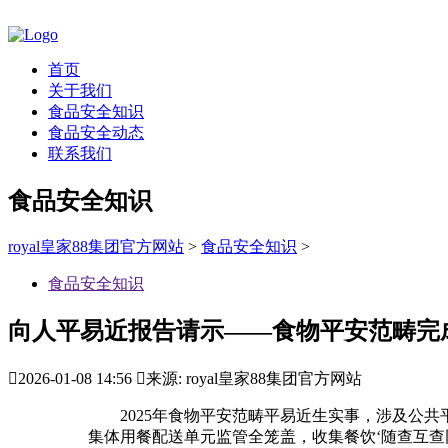
首页
关于我们
食品安全知识
食品安全动态
联系我们
食品安全知识
royal皇家88集团官方网站
>
食品安全知识
>
食品安全知识
向人平易近报告请示——食物平安范畴完

2026-01-08 14:56

来源: royal皇家88集团官方网站
2025年食物平安范畴平易近生实事，涉及公共
集体用餐配送单元监管全笼盖，收集餐饮‘随查互查同