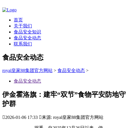
首页
关于我们
食品安全知识
食品安全动态
联系我们
食品安全动态
royal皇家88集团官方网站
>
食品安全动态
>
食品安全动态
伊金霍洛旗：建牢“双节”食物平安防地守
护群

2026-01-06 17:33

来源: royal皇家88集团官方网站
据悉，自2025年12月26日以来，伊