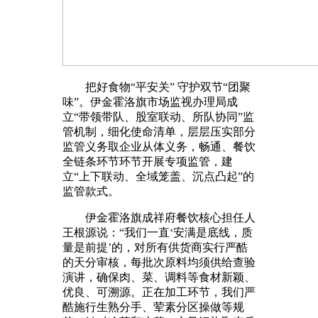
把好食物“平安关” 守护双节“团聚
味”。伊金霍洛旗市场监视办理局成
立“带领带队、股室联动、所队协同”监
管机制，细化使命清单，层层压实部分
监管义务取企业从体义务，畅通、餐饮
全链条环节环节开展专项监管，建
立“上下联动、全域笼盖、沉点凸起”的
监管款式。
伊金霍洛旗成祥府餐饮核心担任人
王根源说：“我们一直‘安满是底线，质
量是前提’的，对所有供货商实行严酷
的天分审核，每批次原料均须供给查验
演讲，确保肉、菜、调料等食材新颖、
优良、可溯源。正在加工环节，我们严
酷施行生熟分手、荤素分区操做等规