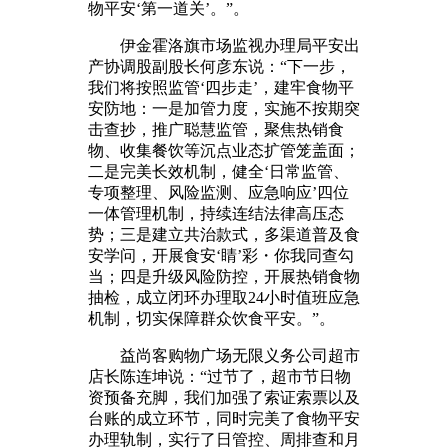
物平安‘第一道关’。”。
伊金霍洛旗市场监视办理局平安出
产协调股副股长何彦东说：“下一步，
我们将按照监管‘四步走’，建牢食物平
安防地：一是加管力度，实施不按期突
击查抄，推广聪慧监管，聚焦热销食
物、收集餐饮等沉点业态扩管笼盖面；
二是完美长效机制，健全‘日常监管、
专项整理、风险监测、应急响应’四位
一体管理机制，持续连结法律高压态
势；三是建立共治款式，多渠道普及食
安学问，开展食安‘睛’彩・你我同查勾
当；四是升级风险防控，开展热销食物
抽检，成立闭环办理取24小时值班应急
机制，切实保障群众饮食平安。”。
益尚客购物广场无限义务公司超市
店长陈连坤说：“过节了，超市节日物
资预备充脚，我们加强了索证索票以及
台账的成立环节，同时完美了食物平安
办理轨制，实行了日管控、周排查和月