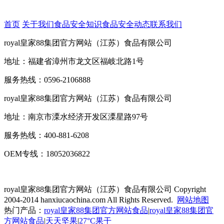
首页
关于我们
食品安全知识
食品安全动态
联系我们
royal皇家88集团官方网站（江苏）食品有限公司
地址：福建省漳州市龙文区福岐北路1号
服务热线：0596-2106888
royal皇家88集团官方网站（江苏）食品有限公司
地址：南京市溧水经济开发区溧星路97号
服务热线：400-881-6208
OEM专线：18052036822
royal皇家88集团官方网站（江苏）食品有限公司
Copyright
2004-2014 hanxiucaochina.com All Rights Reserved.
网站地图
热门产品：
royal皇家88集团官方网站食品
|
royal皇家88集团官
方网站食品
|
天天坚果
|
27°C果干