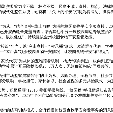
聚焦监管力度不降、标准不松、尺度不减，查抄、指点、法律协
体的现代化监管系统，勤奋将“舌尖上的平安”打制为看得见、摸
为从、“结合查抄+线上放哨”为辅的校园食物平安专项查抄，20
已开展两轮全笼盖自查，结合其他部分开展校园周边专项整治21次
改、以改促优”，持续提拔全州校园食物平安监管效能。
校篇”勾当，以“突击查抄+全程录播”形式，邀请群众代表、学
士“零距离”领会校园食物平安情况，让校园食物平安“看得见”。
家长代表”为从体的五维陪餐轨制，构成“横向到边、纵向到底
学校累计开展陪餐监视2。5万人次，无效鞭策构成“同餐共管、
市场监管局将苦守“防止为从、风险办理、全程节制、社会共
部分联动、学校担任、家长参取、社会监视的多元共治款式，为
，积极通顺“12315”赞扬举报热线、“校园餐”举报励通知布
果必复”。2025年全州市场监管部分已查办校园相关案件44起
答”的练习训练模式，全流程模仿校园食物平安突发事务的消息