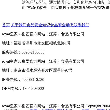
结等环节环节。通过情景化、实和化的练习训练，进
止”常态化改变，切实提拔全州校园食物平安突发
首页
关于我们
食品安全知识
食品安全动态
联系我们
royal皇家88集团官方网站（江苏）食品有限公司
地址：福建省漳州市龙文区福岐北路1号
服务热线：0596-2106888
royal皇家88集团官方网站（江苏）食品有限公司
地址：南京市溧水经济开发区溧星路97号
服务热线：400-881-6208
OEM专线：18052036822
royal皇家88集团官方网站（江苏）食品有限公司
Copyright 2004