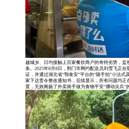
越城乡、日均接触上百家餐饮商户的奇特劣势，监视
条。2025年8月8日，荆门市网约配送员刘雪飞
证，并通过湖北省“鄂食安”平台的“随手拍”小法
家下达责令整改通知书，后续显示，所有问题均正在
置，无效阐扬了外卖骑手做为食物平安“挪动尖兵”