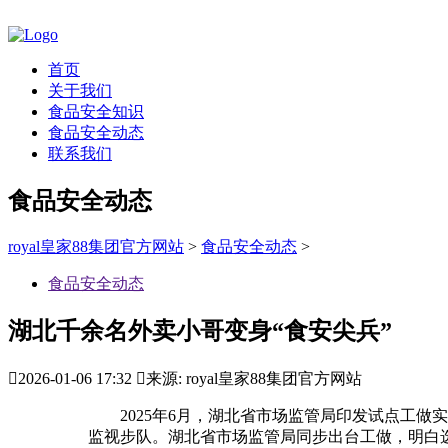
首页
关于我们
食品安全知识
食品安全动态
联系我们
食品安全动态
royal皇家88集团官方网站
>
食品安全动态
>
食品安全动态
湖北千余名外卖小哥变身“食安尖兵”

2026-01-06 17:32

来源: royal皇家88集团官方网站
2025年6月，湖北省市场监管局印发试点工做实
监视步队。湖北省市场监管局同步出台工做，明白