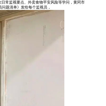
饮日常监视要点、外卖食物平安风险等学问，黄冈市
员问题清单》发给每个监视员，