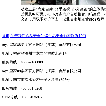
动建立起“商家自律+骑手监视+部分监管”的立体防
后厨及时可见，4。6万家商户自动接管扫码监视，
义务，用双眼守护平安。湖北省市场监管部分暗示
首页
关于我们
食品安全知识
食品安全动态
联系我们
royal皇家88集团官方网站（江苏）食品有限公司
地址：福建省漳州市龙文区福岐北路1号
服务热线：0596-2106888
royal皇家88集团官方网站（江苏）食品有限公司
地址：南京市溧水经济开发区溧星路97号
服务热线：400-881-6208
OEM专线：18052036822