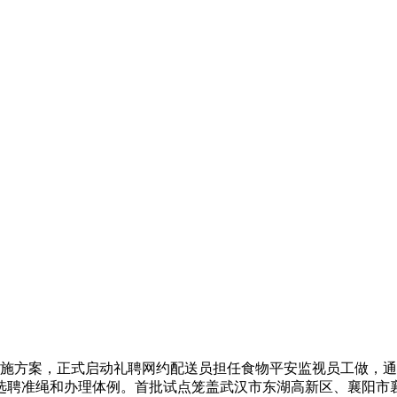
施方案，正式启动礼聘网约配送员担任食物平安监视员工做，通
选聘准绳和办理体例。首批试点笼盖武汉市东湖高新区、襄阳市