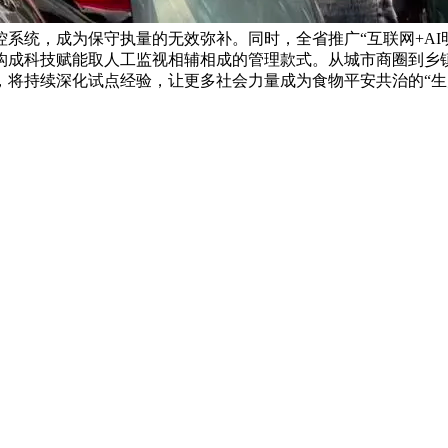
控系统，成为保守执量的无效弥补。同时，全省推广“互联网+AI明
构成科技赋能取人工监视相辅相成的管理款式。从城市商圈到乡
，将持续深化试点经验，让更多社会力量成为食物平安共治的“生