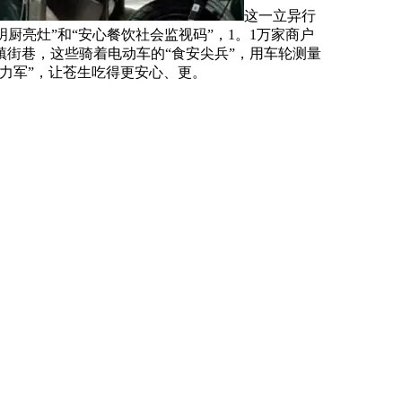
这一立异行
厨亮灶”和“安心餐饮社会监视码”，1。1万家商户
镇街巷，这些骑着电动车的“食安尖兵”，用车轮测量
力军”，让苍生吃得更安心、更。