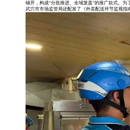
铺开，构成“分批推进、全域笼盖”的推广款式。
武穴市市场监管局还配发了《外卖配送环节监视指