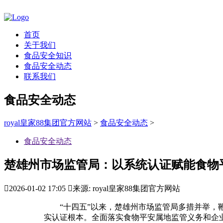
首页
关于我们
食品安全知识
食品安全动态
联系我们
食品安全动态
royal皇家88集团官方网站
>
食品安全动态
>
食品安全动态
楚雄州市场监管局：以系统认证赋能食物

2026-01-02 17:05

来源: royal皇家88集团官方网站
“十四五”以来，楚雄州市场监管局多措并举，鞭
实认证根本。全面落实食物平安属地监管义务和企