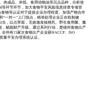
酒、肉成品、米线、食用动物油等沉点品种，分析使
制等环节环节，加大食物平安风险现患排查专项管
、绿色食物等认证对于提拔企业办理程度、加强产物合作
训和“一对一”上门指点，精准处理企业正在轨制健
勾当，以点带面，无效激发核桃乳、野生食用菌、魔
能，赋能财产升级。通过系列行动，楚雄州食物出产
州有15家次食物出产企业获HACCP、ISO
先辈质量平安办理系统认证。