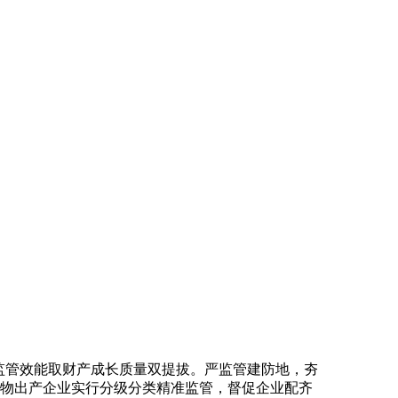
监管效能取财产成长质量双提拔。严监管建防地，夯
食物出产企业实行分级分类精准监管，督促企业配齐