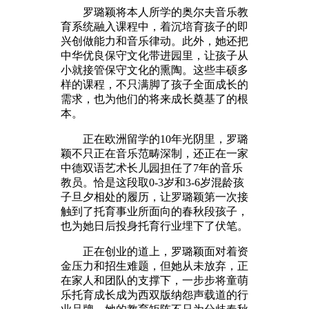
罗璐颖将本人所学的奥尔夫音乐教
育系统融入课程中，着沉培育孩子的即
兴创做能力和音乐律动。此外，她还把
中华优良保守文化带进园里，让孩子从
小就接管保守文化的熏陶。这些丰硕多
样的课程，不只满脚了孩子全面成长的
需求，也为他们的将来成长奠基了的根
本。
正在欧洲留学的10年光阴里，罗璐
颖不只正在音乐范畴深制，还正在一家
中德双语艺术长儿园担任了7年的音乐
教员。恰是这段取0-3岁和3-6岁混龄孩
子旦夕相处的履历，让罗璐颖第一次接
触到了托育事业所面向的春秋段孩子，
也为她日后投身托育行业埋下了伏笔。
正在创业的道上，罗璐颖面对着资
金压力和招生难题，但她从未放弃，正
在家人和团队的支撑下，一步步将童萌
乐托育成长成为西双版纳怨声载道的行