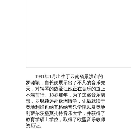
1991年1月出生于云南省景洪市的
罗璐颖，自长便展示出了不凡的音乐先
天，对钢琴的热爱让她正在音乐的道上
不竭前行。18岁那年，为了逃逐音乐胡
想，罗璐颖远赴欧洲留学，先后就读于
奥地利维也纳瓦格纳音乐学院以及奥地
利萨尔茨堡莫扎特音乐大学，并获得了
教育学硕士学位，取得了欧盟音乐教师
资历证。