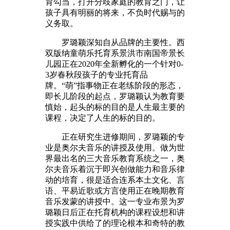
育勾当，打开分歧家庭的教育之门，让
孩子具有明丽的将来，不负时代赐与的
义务取。
罗璐颖深知自从品牌的主要性。西
双版纳童萌乐托育系景洪市南国帝景长
儿园正在2020年全新孵化的一个针对0-
3岁春秋段孩子的专业托育品
牌。“萌”指事物正在老练阶段的形态，
即长儿阶段的起点，罗璐颖认为教育要
慎始，起头的标的目的是人生最主要的
课程，决定了人生的标的目的。
正在研究生进修期间，罗璐颖的专
业是奥尔夫音乐的讲授及使用。做为世
界最出名的三大音乐教育系统之一，奥
尔夫音乐着沉于即兴创做能力和音乐律
动的培育，很是适合连系本土文化、言
语、平易近歌或方言使用正在晚期教育
音乐发蒙的讲授中。这一专业布景为罗
璐颖日后正在托育机构的课程设想和讲
授实践中供给了的理论根本和奇特的教