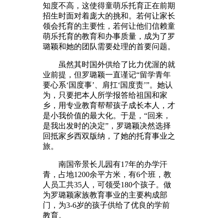
知度不高，这使得童萌乐托育正在前期
招生时面对着庞大的挑和。若何让家长
领会托育的主要性，若何让他们信赖童
萌乐托育的教育和办事质量，成为了罗
璐颖和她的团队需要处理的首要问题。
虽然其时国外供给了比力优渥的就
业前提，但罗璐颖一直谨记“留学青年
要心系‘国度事’、肩扛‘国度责’”。她认
为，只要把本人所学报答给祖国和家
乡，用专业教育帮帮孩子成长本人，才
是小我价值的最大化。于是，“回来，
是我出发时的决定”，罗璐颖决然选择
回抵家乡西双版纳，了她的托育事业之
旅。
南国帝景长儿园有17年的办学汗
青，占地1200余平方米，有6个班，教
人员工共35人，可领受180个孩子。做
为罗璐颖家族教育事业的主要构成部
门，为3-6岁的孩子供给了优良的学前
教育。