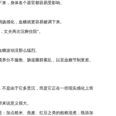
下来，身体各个器官都容易受影响。
阐扬感化，血糖就更容易被调下来。
，丈夫再次沉痾住院”。
血糖波动没那么猛烈。
养分不服衡、肠道菌群紊乱，以至血糖节制更差。
不是由于它多贵沉，而是它正在一些现实感化上简
群来说意义很大。
：加点糙米、燕麦、红豆之类的粗粮混煮，既添加