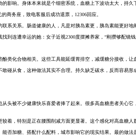
的影响。身体本来就是个细密系统，血糖上下波动太大，持久
的商务座，致电客服后成功退票，12306回应。
联系关系。肠道健康的人，凡是对胰岛素更，胰岛素能更好地
到连遭幸运的她：女子近视2300度摆摊养家，“刚攒够配镜钱
酚类化合物相关。这些工具能延缓胃排空，减缓糖分接收，让
敢碰从食，这种做法其实不合理。持久缺乏碳水，反而容易形成
从头被不少健康快乐喜爱者捧了起来。很多高血糖患者关心它，
较着，特别是正在腰围削减方面更显著。这个感化对高血糖人
能否加糖、搭配什么配料，城市影响它的现实结果。最的做法是