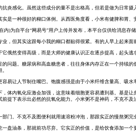
抗炎感化。虽然这些成分的量不是出格高，但若是做为日常摄入
实是一种很好的糊口体例。从西医角度看，小米有健脾和胃、
内)为自平台“网易号”用户上传并发布，本平台仅供给消息存
业，但其实这跟每小我的糊口都贴得很紧。有的人早上起来面
俄然变得高级，而是大师的健康认识正在逐步提高，起头逃求“
的问题。糖尿病和高血糖患者，往往身体内存正在一个持续的低
担。
容易让人节制住嘴巴。饱腹感强是由于小米纤维含量高、吸水率
体内氧化应激会加强，这意味着细胞更容易遭到基。基是让身
试前提下表示出必然的抗氧化能力。小米粥不是神药，不克不及治
部门。不克不及图便利就用速溶粉冲泡，那跟实正的慢熬粥完
一盘油条，那就前功尽弃。它实正的价值，是给饮食添加一个更