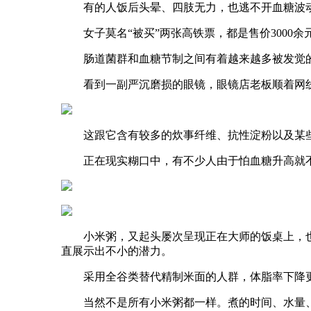
有的人饭后头晕、四肢无力，也逃不开血糖波动
女子莫名“被买”两张高铁票，都是售价3000余元
肠道菌群和血糖节制之间有着越来越多被发觉的
看到一副严沉磨损的眼镜，眼镜店老板顺着网线找
这跟它含有较多的炊事纤维、抗性淀粉以及某些
正在现实糊口中，有不少人由于怕血糖升高就不
小米粥，又起头屡次呈现正在大师的饭桌上，也
直展示出不小的潜力。
采用全谷类替代精制米面的人群，体脂率下降更
当然不是所有小米粥都一样。煮的时间、水量、