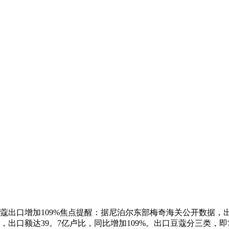
口增加109%焦点提醒：据尼泊尔东部梅奇海关公开数据，出口
吨，出口额达39。7亿卢比，同比增加109%。出口豆蔻分三类，