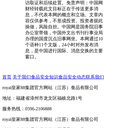
访取证和后续处置。免责声明：中国网
财经转载此文目标正在于传送更多消
息，不代表本网的概念和立场。文章内
容仅供参考，不形成投资。投资者据此
操做，风险自担。中国网是国务院旧事
办公室带领，中国外文出书刊行事业局
办理的国度沉点旧事网坐。本网通过10
个语种11个文版，24小时对外发布消
息，是中国进行国际、消息交换的主要
窗口。
首页
关于我们
食品安全知识
食品安全动态
联系我们
royal皇家88集团官方网站（江苏）食品有限公司
地址：福建省漳州市龙文区福岐北路1号
服务热线：0596-2106888
royal皇家88集团官方网站（江苏）食品有限公司