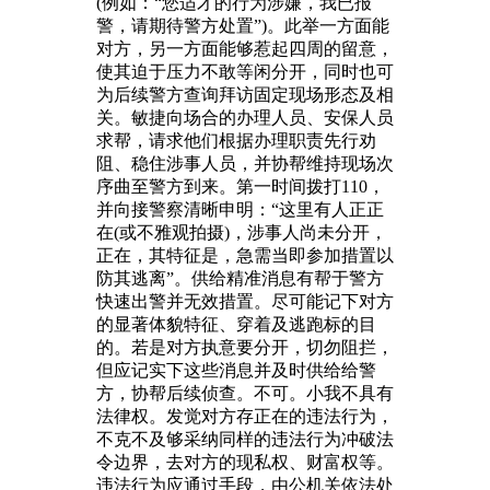
(例如：“您适才的行为涉嫌，我已报
警，请期待警方处置”)。此举一方面能
对方，另一方面能够惹起四周的留意，
使其迫于压力不敢等闲分开，同时也可
为后续警方查询拜访固定现场形态及相
关。敏捷向场合的办理人员、安保人员
求帮，请求他们根据办理职责先行劝
阻、稳住涉事人员，并协帮维持现场次
序曲至警方到来。第一时间拨打110，
并向接警察清晰申明：“这里有人正正
在(或不雅观拍摄)，涉事人尚未分开，
正在，其特征是，急需当即参加措置以
防其逃离”。供给精准消息有帮于警方
快速出警并无效措置。尽可能记下对方
的显著体貌特征、穿着及逃跑标的目
的。若是对方执意要分开，切勿阻拦，
但应记实下这些消息并及时供给给警
方，协帮后续侦查。不可。小我不具有
法律权。发觉对方存正在的违法行为，
不克不及够采纳同样的违法行为冲破法
令边界，去对方的现私权、财富权等。
违法行为应通过手段，由公机关依法处