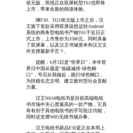
状元版，而现正在双屏机型T61也即将
上市，带来全新的阅读体验。
继F30、D21状元版上市之后，汉
王旗下首款采用双屏设想运转Android
系统的商务型电纸书产物T61于近日正
式上市，上市售价为3580元。同时具备
了双屏幕，以及汉王书城资本和汉王文
件支撑最新手艺？。
提醒：6月5日是“世界日”，本年世
界日中国从题是“低碳减排·绿色糊
口”，号召从我做起，践行绿色糊口，
为扶植生态文明、建立敌对型社会贡献
力量。
汉王N618电纸书是目前高端电纸
书市场中关心度最高的一款产物，它具
有有别于其他电纸书的手写批注功能，
同时还支撑WiFi无线书城办事。
汉王电纸书新品F30是正在本周上