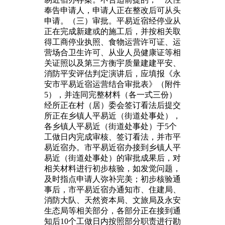
奉告申请人，申请人正在整改后可从头
申请。（三）审批。平易近宿经停业从
正在完成新建或的施工后，并按相关取
得工商停业执照、食物运营许可证、运
营场合卫生许可、从业人员健康证等相
关证照以及第三方衡宇质量建建平安、
消防平安评估判定演讲后，应填报《永
安市平易近宿运营结合审批表》（附件
5），并连同完整材料（各一式三份）
经所正在村（居）委会签订看法后提交
所正在乡镇人平易近（街道处事处），
各乡镇人平易近（街道处事处）于5个
工做日内完成审核、签订看法，并市平
易近宿办。市平易近宿办接到乡镇人平
易近（街道处事处）的审批成果后，对
相关材料进行初步核验，如发觉问题，
及时指点申请人弥补完美；初步核验通
事后，市平易近宿办通知市、住建局、
消防大队、天然资本局、文旅局及永安
生态局等相关部分，各部分正在接到通
知后10个工做日内按照部分职责进行勘