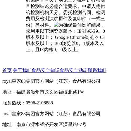
必需经具有天分的第三方机构进行检测
且检测结论必需合适要求。申请人需供
给检测机构天分、委托检测合同、检测
费用及检测演讲原件及复印件（一式三
份）等材料。
为确保最佳浏览结果，
您利用以下浏览器版本：IE浏览器9。0
版本及以上； Google Chrome浏览器 63
版本及以上； 360浏览器9。1版本及以
上，且IE内核9。0及以上。
首页
关于我们
食品安全知识
食品安全动态
联系我们
royal皇家88集团官方网站（江苏）食品有限公司
地址：福建省漳州市龙文区福岐北路1号
服务热线：0596-2106888
royal皇家88集团官方网站（江苏）食品有限公司
地址：南京市溧水经济开发区溧星路97号