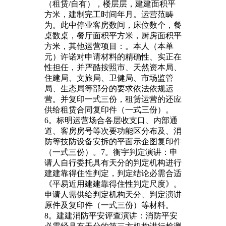
（租赁/自有），楼层层，建建面积平
方米，建制完工时间年月。运营范畴
为。此中停业客房数间，床位数个，餐
桌数桌，餐厅面积平方米，厨房面积平
方米，其他运营项目：。本人（本单
元）许诺对申请材料的精确性、实正在
性担任，并严酷按照市、天然资本局、
住建局、文旅局、卫健局、市场监管
局、生态局等部分的要求依法依规运
营。并复印一式三份，租赁运营的还应
供给租赁合同复印件（一式三份）。
6。标明运营场合各层收支口、内部通
道、客房房号等次要功能区分布及、消
防等技防设备安拆的平面示企图复印件
（一式三份）。7。衡宇判定演讲：申
请人自行委托具有天分的判定机构进行
建建靠得住性判定，判定结论必需合适
《平易近用建建靠得住性判定尺度》。
申请人需供给判定机构天分、判定演讲
原件及复印件（一式三份）等材料。
8。建建消防平安评查演讲：消防平安