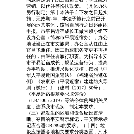
营销、以代补等搀扶政策。（具体办法
另行制定）第十本法子自下发之日起实
施，无效期2年。本法子施行之前已开
展的运营实体，该当自施行之日起组织
申报。市平易近宿成长工做带领小组下
设办公室（简称市平易近宿办），办公
地址设正在市文旅局，办公室从任由上
官昌飞兼任。因工做或职务变更不再担
任的，由继任者履行职责。为指导永安
市平易近宿成长，规范运营行为，提高
办事程度，推进尺度化扶植，按照《中
华人平易近国旅逛法》《福建省旅逛条
例》《农家乐（平易近宿）建建防火导
则（试行）》（建村〔2017〕50号）、
《平易近宿根基要求取评价》
（LB/T065-2019）等法令律例和相关尺
度，连系我市现实，制定本要求。
（三）易发生的区域和设备应设置清
晰、夺目的平安警示标记，平安警示标
记应合适GB2894的要求。（十四）垃
圾应按照各地相关要求分类放置，污水