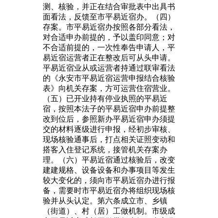
测、核验，并正在结合审批表中出具书
面看法，反馈至市平易近宿办。（四）
存案。市平易近宿办按照各部分看法，
对合适申办前提的，予以盖印同意；对
不合适前提的，一次性奉告申请人，平
易近宿运营者正在整改后可从头申请。
平易近宿业从或运营者持通过联审看法
的《永安市平易近宿运营申报结合核验
表》向机关存案，方可运营住宿营业。
（五）已开业持有停业执照的平易近
宿，按照本法子的平易近宿申办前提整
改到位后，参照新办平易近宿申办须提
交的材料逐级进行申报，经初步审核、
现场核验通事后，打点相关证照变动和
搭客入住登记系统，接管机关存案办
理。（六）平易近宿通过核验后，改变
建建规格、设备设备和办事项目等发生
较大变化的，须向市平易近宿办进行报
备，需要时市平易近宿办将组织现场核
验并从头认定。第六条成立市、乡镇
（街道）、村（居）工做机制。市级成