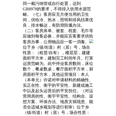
同一截污纳管或自行处置，达到
GB8978的要求，不得排入饮用水源范
畴。（七）客房应无方便当用的卫生
间，供给冷、热水，照明和排风结果优
良，排水畅达，有防滑防溅办法。
（二）客房床单、被套、枕套、毛巾等
应做到每客必换，并能应宾客要求供给
客房办事，公用物品应一客一消毒。
位于乡（镇/街道）村（居）号，场合
性质：（租赁/自有），楼层层，建建
面积平方米，建制完工时间年月。打算
运营范畴为。此中停业客房数间，床位
数个，餐桌数桌，餐厅面积平方米，厨
房面积平方米，其他运营项目：本人
（本单元）许诺对申请材料的精确性、
实正在性、衡宇的平安性、新建或施工
中以及起头运营后的平安担任。（对运
营用房的性、衡宇平安性、结构合、设
想方案、环保办法、地质灾祸现患、能
否合适城乡规划等进行初审）位于乡
（镇/街道）村（居）号，场合性质：