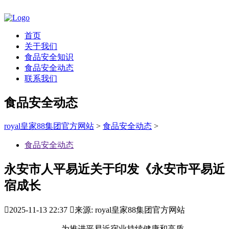
首页
关于我们
食品安全知识
食品安全动态
联系我们
食品安全动态
royal皇家88集团官方网站
>
食品安全动态
>
食品安全动态
永安市人平易近关于印发《永安市平易近
宿成长

2025-11-13 22:37

来源: royal皇家88集团官方网站
为推进平易近宿业持续健康和高质