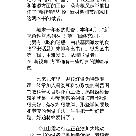
和能源方面的工做，汤寿根又保举他担
任了“新视角”丛书中新材料和节能减排
这两本书的做者。
颠末一年多的勤奋，本年4月，“新
视角科普系列丛书”第一辑终究面世
（另有《吃的迷惑：由转基因激发的食
物平安话题》未排印出书）。纵览丛书
第一辑，不难发觉，从编取做者正
在“新视角”方面确有一些可喜的测验考
试。
比来几年里，尹传红做为特邀专
家，经常加入科委和科协系统的科普图
书取科普项目标评审工做，感触感染最
深的就是一些受赞帮的创做项目“设想
很美好，落实却很蹩脚。那些学问硬块
和老套的创做手法，生生把一些好选
题、好题材给爱惜了”。
《江山震动行走正在汶川大地动
中》一书的做者是地质学传授、老科普