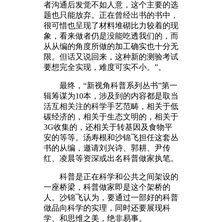
者沟通后发觉不如人意，这个主要的选
题也只能放弃。正在曾经出书的书中，
很可惜也呈现了材料堆砌比力较着的现
象，看来做者仍是没能吃透我们的，而
从从编的角度所做的加工确实也十分无
限。但话又说回来，这种新的测验考试
要想完全实现，难度可实不小。”。
最终，“新视角科普系列丛书”第一
辑筹谋为10本，涉及到的内容都是取当
活互相关注的科学手艺范畴，相关于低
碳经济的，相关于生态文明的，相关于
3G收集的，还相关于转基因及食物平
安的等等。汤寿根和沙锦飞担任这套丛
书的从编，邀请刘兴诗、郭耕、尹传
红、凌晨等资深或出名科普做家执笔。
科普是正在科学和公共之间架设的
一座桥梁，科普做家即是这个架桥的
人。沙锦飞认为，要通过一部好的科普
做品向科学的实理，同时还要展现科
学、和思维之美，绝非易事。