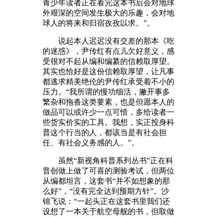
青少年读者正在看完这本书后会对地球
外艰深的空间发生极大的乐趣，会对地
球人的将来和归宿孜孜以求。”。
说起本人迟迟没有交差的那本《吃
的迷惑》，尹传红有点儿欠好意义，感
受很对不起从编和编纂的信赖取厚望。
其实也恰好是这份信赖取厚望，让凡事
都逃求精美绝伦的尹传红承受着不小的
压力。“我所谓的慢功细活，撇开事多
繁杂和拖沓这类要素，也是但愿本人的
做品可以或许少一点可惜，多给读者一
些货实价实的工具。我想，实正投身科
普这个行当的人，都该当是有社会担
任、有社会义务感的人。”。
虽然“新视角科普系列丛书”正在科
普创做上做了可喜的测验考试，但两位
从编都坦言，这套书“并不如想象的那
么好”，“没有完全达到预期方针”。沙
锦飞说：“一起头正在这套书里我们还
设想了一本关于航空母舰的书，但取做