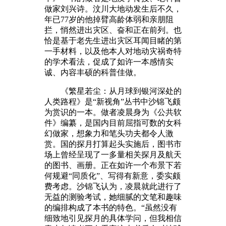
做家刘兴诗。汶川大地动发生后不久，
年已77岁的他掉臂高龄体弱和亲朋阻
拦，悄然进出灾区、奋和正在前列。也
恰是基于老先生进出灾区耳闻目睹的第
一手材料，以及他本人对地动灾祸奇特
的学术看法，促成了如许一本感情实
诚、内容丰硕的科普佳做。
《繁星若尘：从月球到银河深处的
人类路程》是“新视角”丛书中沙锦飞颇
为赏识的一本。做者凌晨身为《公共软
件》编纂，是国内目前屈指可数的女科
幻做家，想象力和笔头功夫都令人激
赏。国的探月打算起头实施后，图书市
场上曾经呈现了一多量相关探月及航天
的图书、画册。正在如许一个布景下若
何规避“同质化”、写得有新意，委实颇
费考虑。沙锦飞认为，凌晨就此进行了
无益的测验考试，她细腻的文笔和趣味
的编排构成了本书的特色。“虽然没有
细致地引见探月的具体学问，但我相信