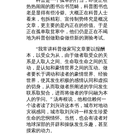
科普是一个孤单的行当，即便正在
热热闹闹的图书出书范畴，科普图书也
老是显得有些冷僻。大概正在科普人士
看来，包拆精彩、宣传制势终究是概况
文章，更主要的是内正在的价值。于是
正在孤单取贫寒中，他们仍是正在不竭
地为科普创做勤奋做些新的测验考试。
“我常讲科普做家写文章要以报酬
本，以受众为从，由于做者取受众的关
系是人取人之间、生命取生命之间的互
动，是认知和豪情世界之间的互动。做
者要长于调动和读者的豪情世界、经验
世界，使其发生积极的感情认同和虚拟
的切身，从而取做者所阐述的学问发生
联系取契合，进而将做者的学问融为本
人的学问。” 汤寿根说，他相信赖何一
个读者读了刘兴诗这本书，城市对地动
灾祸感同，城市取刘兴诗一样发生珍爱
生命的悲悯情怀。当然，也会有读者对
地球深部的开辟和操纵发生乐趣，甚至
摸索的动力。