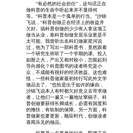
“有必然的社会担任”，这句话正在
做科普的生齿中听起来并不显得何
等。“科普本是一个孤单的行当。”沙锦
飞说，“科普创做正在经济上的收益并
欠好。搞科普创做的少少有人拿这项工
做当从业，靠科普创做安居乐业更是不
太可能。我曾听出名科幻做家星河说
过，他为了写出一部科普书，竟然跟着
一个研究生班听了一个学期的课。投入
如斯之大，产出又相对较小，怎能起到
导向感化？科普图书的读者终究是小
众，不成能有很好的经济效益。这也难
怪，一些科普做家最初转行写此外文学
做品去了。”也恰是出于如许的缘由，
沙锦飞说本人有时都欠好意义去苛求做
者，让他们一遍又一遍地址窜稿子。科
普创做要获得长脚成长，必需有国度和
的搀扶，有轨制的保障。另一方面，科
普做家也要更新，顺应时代，创做读者
喜闻乐见的做品。