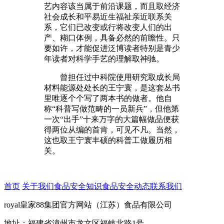
艺内容该当属于前沿课题，而且取经济
社会成长和平易近生福祉亲近联系关
系，它们已改变或行将改变人们的出
产、糊口体例，具备必然的前瞻性。只
要如许，才能促进泛博读者特别是青少
年读者对科学手艺的理解取神驰。
曾担任过中科院使用研究取成长局
材料能源处处长的王宁寰，是这套丛书
里唯逐个个写了两本书的做者。他自
称“科普写做范畴的一员新兵”，但他第
一次“出手”十来万字的大篇幅做品便获
得两位从编的首肯，可见不凡。当然，
这也取王宁寰丰硕的科普工做履历相
关。
首页
关于我们
食品安全知识
食品安全动态
联系我们
royal皇家88集团官方网站（江苏）食品有限公司
地址：福建省漳州市龙文区福岐北路1号