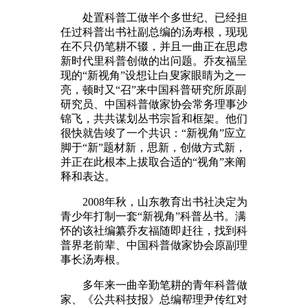
处置科普工做半个多世纪、已经担
任过科普出书社副总编的汤寿根，现现
在不只仍笔耕不辍，并且一曲正在思虑
新时代里科普创做的出问题。乔友福呈
现的“新视角”设想让白叟家眼睛为之一
亮，顿时又“召”来中国科普研究所原副
研究员、中国科普做家协会常务理事沙
锦飞，共共谋划丛书宗旨和框架。他们
很快就告竣了一个共识：“新视角”应立
脚于“新”题材新，思新，创做方式新，
并正在此根本上拔取合适的“视角”来阐
释和表达。
2008年秋，山东教育出书社决定为
青少年打制一套“新视角”科普丛书。满
怀的该社编纂乔友福随即赶往，找到科
普界老前辈、中国科普做家协会原副理
事长汤寿根。
多年来一曲辛勤笔耕的青年科普做
家、《公共科技报》总编帮理尹传红对