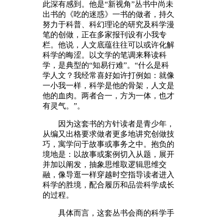
此深有感到。他是“新视角”丛书中尚未
出书的《吃的迷惑》一书的做者，持久
努力于科普、科幻理论的研究及科学漫
笔的创做，正在多家报刊设有小我专
栏。他说，人文底蕴往往可以或许化解
科学的晦涩。以文学的笔调来释读科
学，是典型的“知易行难”。“什么是科
学人文？我经常喜好如许打例如：就像
一小我一样，科学是他的骨架，人文是
他的血肉。两者合一，方为一体，也才
有灵气。”。
因为这套书的方针读者是青少年，
从编又出格要求做者更多地讲究创做技
巧，寓学问于故事或事务之中。抱负的
境地是：以故事或案例切入从题，展开
并加以阐发，抽象思维取逻辑思维交
融，像导逛一样穿越时空指导读者进入
科学的胜境，配合履历和品尝科学成长
的过程。
具体而言，这套丛书会商的科学手