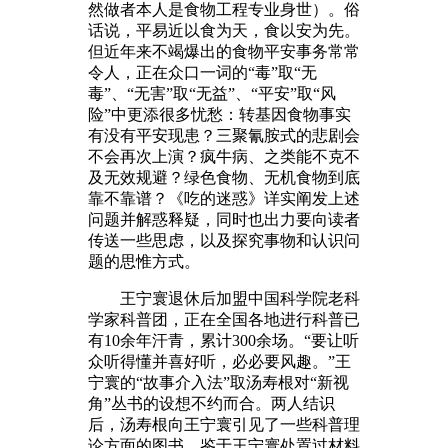
然做者本人是食物工程专业身世）。俗
话说，平易近以食为天，食以安为先。
但近年来不竭爆出的食物平安事务常常
令人，正在众口一词的“毒”取“无
毒”、“无害”取“无益”、“平安”取“风
险”中更添很多忧愁：转基因食物事实
有没有平安现患？三聚氰胺式的悲剧会
不会再次上演？疯牛病、之类能不克不
及无效规避？绿色食物、无机食物到底
靠不靠谱？《吃的迷惑》详实阐发上述
问题并解惑释疑，同时也出力要向读者
传送一些思虑，以及探究事物和认识问
题的思惟方式。
王宁寰退休后加盟中国科学院老科
学家科普团，正在全国各地进行科普已
有10余年汗青，累计300余场。“要让听
众听得懂并喜好听，必必要风趣。”王
宁寰的“故事介入法”取汤寿根对“新视
角”丛书的设想不约而合。两人结识
后，汤寿根向王宁寰引见了一些科普理
论方面的图书。鉴于王宁寰处置过材料