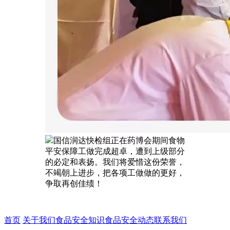
国信润达快检组正在药博会期间食物
平安保障工做完成超卓，遭到上级部分
的必定和表扬。我们将爱惜这份荣誉，
不竭朝上进步，把各项工做做的更好，
争取再创佳绩！
首页
关于我们
食品安全知识
食品安全动态
联系我们