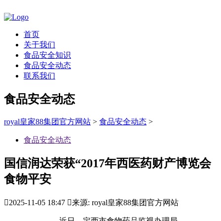
首页
关于我们
食品安全知识
食品安全动态
联系我们
食品安全动态
royal皇家88集团官方网站
>
食品安全动态
>
食品安全动态
国信润达荣获“2017年西医药财产博览会
食物平安

2025-11-05 18:47

来源: royal皇家88集团官方网站
近日，定西市食物药品监视办理局