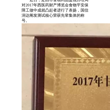
对2017年西医药财产博览会食物平安保
障工做中成就凸起者进行了表扬，国信
润达阐发测试核心荣获先辈集体的称
号。