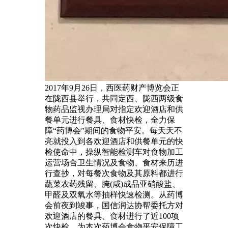
2017年9月26日，西医药财产博览会正
在陇西县举行，共同定西、陇西两级食
物药品监视办理局对指定欢迎酒店和供
餐单元进行餐具、食材快检，全力保
障“药博会”期间的食物平安。每天天不
亮就投入到各欢迎酒店和供餐单元的快
检使命中，操纵智能检测车对食物加工
运营场合卫生情况及食物、食材来历进
行查抄，对每餐次食物及其原料都进行
蔬菜农药残留、腌(咸)成品亚硝酸盐、
甲醛及双氧水等抽样快速检测。从药博
会前夜到竣事，国信润达协帮委托方对
欢迎酒店的餐具、食材进行了近100项
次快检，为本次药博会食物平安保障工