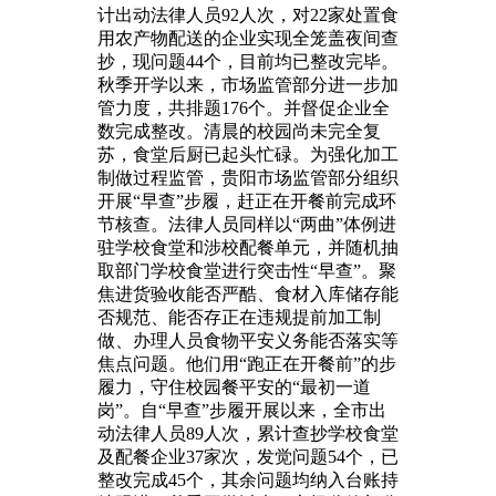
计出动法律人员92人次，对22家处置食
用农产物配送的企业实现全笼盖夜间查
抄，现问题44个，目前均已整改完毕。
秋季开学以来，市场监管部分进一步加
管力度，共排题176个。并督促企业全
数完成整改。清晨的校园尚未完全复
苏，食堂后厨已起头忙碌。为强化加工
制做过程监管，贵阳市场监管部分组织
开展“早查”步履，赶正在开餐前完成环
节核查。法律人员同样以“两曲”体例进
驻学校食堂和涉校配餐单元，并随机抽
取部门学校食堂进行突击性“早查”。聚
焦进货验收能否严酷、食材入库储存能
否规范、能否存正在违规提前加工制
做、办理人员食物平安义务能否落实等
焦点问题。他们用“跑正在开餐前”的步
履力，守住校园餐平安的“最初一道
岗”。自“早查”步履开展以来，全市出
动法律人员89人次，累计查抄学校食堂
及配餐企业37家次，发觉问题54个，已
整改完成45个，其余问题均纳入台账持