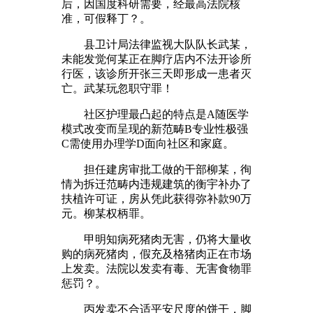
后，因国度科研需要，经最高法院核
准，可假释丁？。
县卫计局法律监视大队队长武某，
未能发觉何某正在脚疗店内不法开诊所
行医，该诊所开张三天即形成一患者灭
亡。武某玩忽职守罪！
社区护理最凸起的特点是A随医学
模式改变而呈现的新范畴B专业性极强
C需使用办理学D面向社区和家庭。
担任建房审批工做的干部柳某，徇
情为拆迁范畴内违规建筑的衡宇补办了
扶植许可证，房从凭此获得弥补款90万
元。柳某权柄罪。
甲明知病死猪肉无害，仍将大量收
购的病死猪肉，假充及格猪肉正在市场
上发卖。法院以发卖有毒、无害食物罪
惩罚？。
丙发卖不合适平安尺度的饼干，脚