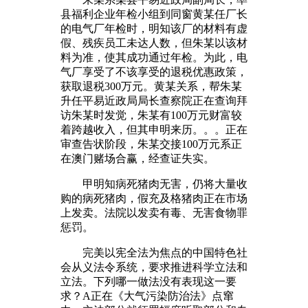
县福利企业年检小组到同窗黄某任厂长
的电气厂年检时，明知该厂的材料有虚
假、残疾员工未达人数，但朱某以该材
料为准，使其成功通过年检。为此，电
气厂享受了不该享受的退税优惠政策，
获取退税300万元。黄某关系，帮朱某
升任平易近政局局长查察院正在查询拜
访朱某时发觉，朱某有100万元财富较
着跨越收入，但其申明来历。。。正在
审查告状阶段，朱某交接100万元系正
在澳门赌场合赢，经查证失实。
甲明知病死猪肉无害，仍将大量收
购的病死猪肉，假充及格猪肉正在市场
上发卖。法院以发卖有毒、无害食物罪
惩罚。
完美以宪全法为焦点的中国特色社
会从义法令系统，要求推进科学立法和
立法。下列哪一做法没有表现这一要
求？A正在《大气污染防治法》点窜