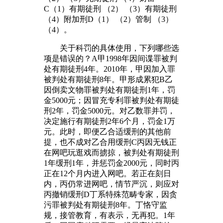
C（1）有期徒刑 （2） （3）有期徒刑
（4）附加刑D（1） （2）管制 （3）
（4）。
关于科罚的具体使用，下列哪些选
项是错误的？A甲1998年因间谍罪被判
处有期徒刑4年。2010年，甲因加入罪
被判处有期徒刑8年。甲形成累犯B乙
因倒卖文物罪被判处有期徒刑1年，罚
金5000元；因冒充专利罪被判处有期徒
刑2年，罚金5000元。对乙数罪并罚，
决定施行有期徒刑2年6个月，罚金1万
元。此时，即便乙合适缓刑的其他前
提，也不成对乙合用缓刑C丙因无钱正
在网吧玩逛戏而掳掠，被判处有期徒刑
1年缓刑1年，并惩罚金2000元，同时丙
正在12个月内进入网吧。若正在刻日
内，丙仍常进网吧，情节严沉，则应对
丙撤销缓刑D丁系特殊范畴专家，因贪
污罪被判处有期徒刑8年。丁恪守监
规，接管教育，有表示，无再犯。1年