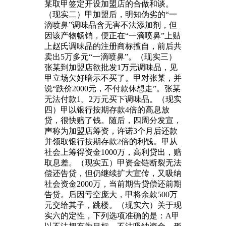
某取甲签定开设加盟店的合做和谈。
（现实二）甲加盟后，明知伪劣的“一
滴喷鼻”调味品含无害不法添加剂，但
因该产物畅销，便正在“一滴喷鼻”上贴
上赵氏调味品的注册商标擅自，前后共
卖出5万多元“一滴喷鼻”。（现实三）
张某到加盟店欲批发1万元调味品，见
甲立场欠好暗示不买了。甲对张某，并
说“跌价2000元，不付款休想走”。张某
无法付款1。2万元买下调味品。（现实
四）甲以银行按期存款4倍的高息放
贷，很快赔了钱。随后，四周分发宣，
声称为加盟店筹资，许诺3个月后还款
并领取银行按期存款2倍的利钱。甲从
社会上筹得资金1000万，高利贷出，赔
取息差。（现实五）甲资金链断裂无法
偿还告贷，但仍继续扩大宣传，又吸纳
社会资金2000万，当前期告贷偿还前期
告贷。后因亏空庞大，甲将余款500万
元交给其子，跳楼。（现实六）关于现
实六的定性，下列选项准确的是：A甲