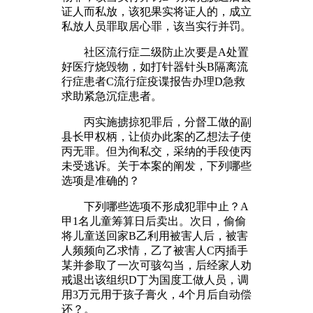
证人而私放，该犯果实将证人的，成立
私放人员罪取居心罪，该当实行并罚。
社区流行症二级防止次要是A处置
好医疗烧毁物，如打针器针头B隔离流
行症患者C流行症疫谍报告办理D急救
求助紧急沉症患者。
丙实施掳掠犯罪后，分督工做的副
县长甲权柄，让侦办此案的乙想法子使
丙无罪。但为徇私交，采纳的手段使丙
未受逃诉。关于本案的阐发，下列哪些
选项是准确的？
下列哪些选项不形成犯罪中止？A
甲1名儿童筹算日后卖出。次日，偷偷
将儿童送回家B乙利用被害人后，被害
人频频向乙求情，乙了被害人C丙插手
某并参取了一次可骇勾当，后经家人劝
戒退出该组织D丁为国度工做人员，调
用3万元用于孩子膏火，4个月后自动偿
还？。