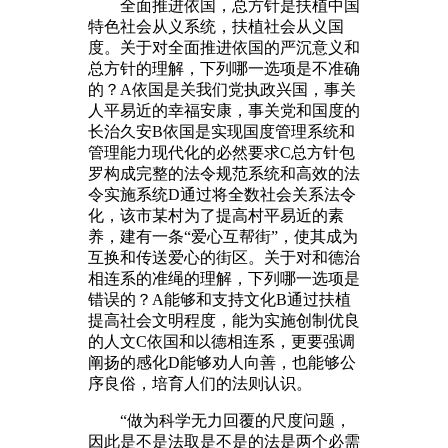
全面推进依国，总方针是扶植中国
特色社会从义系统，扶植社会从义国
度。关于对全面推进依国的严沉意义和
总方针的理解，下列哪一选项是不准确
的？A依国是关我们党执政兴国，事关
人平易近的幸福安康，事关党和国度的
长治久安B依国是实现国度管理系统和
管理能力现代化的必然要求C总方针包
罗构成完整的法令规范系统和高效的法
令实施系统D通过将全数社会关系法令
化，该市某村为了提高村平易近的素
养，建有一条“爱心互帮街”，使其成为
互换和传送爱心的街区。关于对和德治
相连系的准绳的理解，下列哪一选项是
错误的？A能够和支持文化B通过扶植
提高社会文明程度，能为实施创制优良
的人文C依国和以德相连系，更要强调
阐扬的感化D能够劝人向善，也能够公
序良俗，培育人们的法则认识。
“做为科学无力回覆的尺度问题，
因此是不是法取是不是的法是两个必需