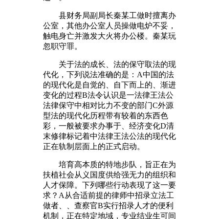
县财务局副局长秦某工做时擅离办
公室，其他办公室人员操做电炉不妥，
触电身亡并激发大火将办公楼。秦某玩
忽职守罪。
关于法的成长、法的保守取法的现
代化，下列说法准确的是：A中国的法
的现代化是自觉的、自下而上的、渐进
变化的过程B法令认识是一法律王法公
法律保守中相对比力不变的部门C外源
型法的现代化历程带有较着的东西色
彩，一般被要求办事于、经济变化D清
末修律标记着中法律王法公法的现代化
正在轨制层面上的正式启动。
培育高本质的特地步队，旨正在为
扶植社会从义国度供给强无力的组织和
人才保障。下列哪些行动表现了这一要
求？A从合适前提的律师中招录立法工
做者、、查察官B实行招录人才的便利
机制，正在特定地域，专业结业生可间