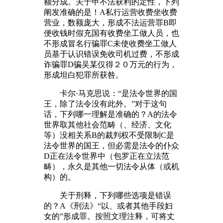
额分成。关于甲不法获利的定性，下列
阐发准确的是！A私行运营收费坐收费
营业，数额庞大，形成不法运营罪B即
便收钱时假充国有收费坐工做人员，也
不形成冒名行骗罪C未使收费坐工做人
员基于认识错误免收司机过费，不形成
诈骗罪D骗吴某仅得２０万元的行为，
形成坦白犯罪所获咎。
卡尔·马克思说：“是法令世界的国
王，除了法令没有此外。”对于这句
话，下列哪一理解是准确的？A的法令
世界取其他社会范畴（、经济、文化
等）没相关系B的裁判权不受限制C是
法令世界的国王，但必需是法令的仆众
D正在法令世界中（包罗正在立法范
畴），永久是其他一切法令从体（或机
构）的。
关于刑释，下列哪些选项是错误
的？A《刑法》“以、或者其他手段妇
女的”形成罪。按照文理注释，可将丈