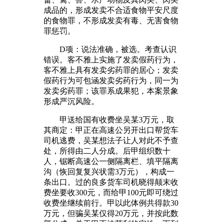
成品的，形成发卖不合适食物平安尺度
的食物罪，不形成发卖有毒、无害食物
罪惩罚。
D项：说法准确，被选。考查认识
错误。客不雅上实施了发卖假药行为，
客不雅上具有发卖劣药罪的居心；发卖
假药行为可包涵发卖劣药行为，同一为
发卖劣药罪；该罪系成果犯，本案景象
形成严沉风险。
甲送给国有收费坐吴某3万元，取
其商定：甲正在高速公另开出口帮货车
司机逃费，吴某想法子让人对此不予查
处，所得由二人分成。后甲组织数十
人，锯断高速公一侧隔离栏、填平隔离
沟（恢回复复兴状需3万元），构成一
条出口。过的良多货车司机晓得颠末收
费坐要收300元，而给甲100元即可绕过
收费坐继续前行。甲以此体例共得款30
万元，但骗吴某仅得20万元，并按此数