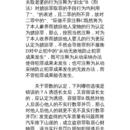
夫取老婆的行为注释为“妇女”B《刑
法》对掳掠罪取罪的手段行为均利用
了“、”的表述，且二罪的刑不异，故对
二罪中的“、”应做不异注释C既然将为
了本人豢养而掳掠他人宠物的行为认定
为掳掠罪，那么，按照当然注释，对为
了本人收养而掳掠他人婴儿的行为更应
认定为掳掠罪，不然会导致罪刑不服衡
D对中止犯中的“从动无效地防止犯罪
成果发生”，既可注释为从动采纳办法
使得犯罪成果未发生；也可注释为从动
采纳防止犯罪成果发生的无效办法，而
不管犯罪成果能否发生。
关于罪数的认定，下列哪些选项是
错误的？A 诱惑长女后，又容留该长女
的，应认定为诱惑、容留罪B 既然对他
人后居心他人的不实行数罪并罚，那么
对他人后他人的就更不克不及实行数罪
并罚C 发觉盗得的汽车质量有问题而将
汽车推下山崖的，成立盗窃罪取居心财
物罪，该当实行并罚D 明知犯脱逃后去