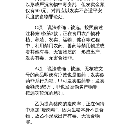
以形成严沉食物中毒变乱，但发卖金额
仅有500元。对丙应以发卖不合适平安
尺度的食物罪论处。
C项：说法准确，被选。按照前述
注释第9条第2款，正在食用农产物种
植、养殖、发卖、运输、储存等过程
中，利用禁用农药、兽药等禁用物质或
者其他有毒、无害物质的，形成出产、
发卖有毒、无害食物罪。
A项：说法准确，被选。无核准文
号的药品即便有疗效也是假药，发卖假
药罪系行为犯，甲可发卖假药罪；发卖
金额跨越5万，甲也发卖伪劣产物罪。
按惩罚较沉的惩罚。
乙为提高猪肉的瘦肉率，正在饲猜
中添加“瘦肉精”。因为生猪本身不是食
物，故乙不形成出产有毒、无害食物
罪。