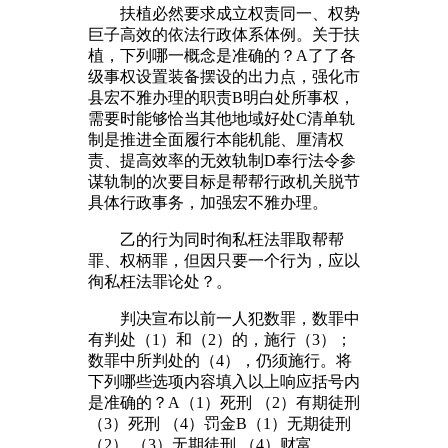
扶植必然要求成立权责同一、权势
巨子高效的依法行政体系体例。关于扶
植，下列哪一概念是准确的？A了了各
级事权设置装备摆设的出力点，强化市
县宏不雅办理的职责B明白处所事权，
需要时能够恰当其他地域好处C清单轨
制是推进全面履行本能机能、厘清权
责、提高效率的无效轨制D奉行法令参
谋轨制的次要目标是帮帮行政机关脱节
具体行政事务，加强宏不雅办理。
乙的行为同时徇私枉法罪取帮帮
罪、权柄罪，但因只要一个行为，应以
徇私枉法罪论处？。
判决宣布以前一人犯数罪，数罪中
有判处（1）和（2）的，施行（3）；
数罪中所判处的（4），仍须施行。将
下列哪些选项内容填入以上响应括号内
是准确的？A（1）死刑 （2）有期徒刑
（3）死刑 （4）罚金B（1）无期徒刑
（2） （3）无期徒刑 （4）财富