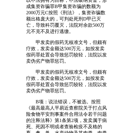
以不法拥有为目标，不法吸纳资金，形
成集资诈骗罪B甲集资诈骗的数额为
2000万元C按照《刑法》，集资诈骗数
额出格庞大的，可判处死刑D甲已灭
亡，导致科罚覆灭，法院对余款500万
元不克不及进行逃缴。
甲发卖的假药无核准文号，但颇有
疗效，发卖金额达500万元，如按发卖
假药罪处置会导致惩罚较轻，法院以发
卖伪劣产物罪惩罚。
甲发卖的假药无核准文号，但颇有
疗效，发卖金额达500万元，如按发卖
假药罪处置会导致惩罚较轻，法院以发
卖伪劣产物罪惩罚。
B项：说法错误，不被选。按照
《最高最高人平易近查察院关于打点风
险食物平安刑事案件合用法令若干问题
的注释法释》第1条第2项，发卖属于病
死、死因不明或者查验检疫不及格的
畜、禽、兽、水产动物及其肉类、肉类