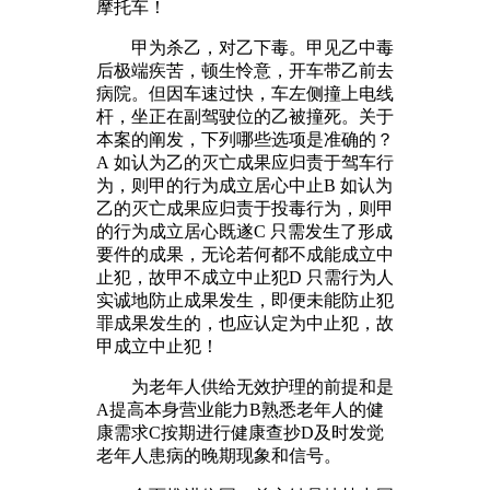
摩托车！
甲为杀乙，对乙下毒。甲见乙中毒
后极端疾苦，顿生怜意，开车带乙前去
病院。但因车速过快，车左侧撞上电线
杆，坐正在副驾驶位的乙被撞死。关于
本案的阐发，下列哪些选项是准确的？
A 如认为乙的灭亡成果应归责于驾车行
为，则甲的行为成立居心中止B 如认为
乙的灭亡成果应归责于投毒行为，则甲
的行为成立居心既遂C 只需发生了形成
要件的成果，无论若何都不成能成立中
止犯，故甲不成立中止犯D 只需行为人
实诚地防止成果发生，即便未能防止犯
罪成果发生的，也应认定为中止犯，故
甲成立中止犯！
为老年人供给无效护理的前提和是
A提高本身营业能力B熟悉老年人的健
康需求C按期进行健康查抄D及时发觉
老年人患病的晚期现象和信号。