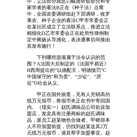
中，立法部分就惩罚幅度听取部分和专
家学者的看法B正在《种子法》点窜
中，全国农委调研组赴下层调研，收罗
果农、种子企业的看法C甲市常委会正
在某社区成立了立法联系点，推进立法
精细化D乙市常委会正在处所性律例制
定中阐扬从导感化，表决通事后间接由
其发布施行！
下列哪些选项属于法令认识的范
围？A法国大后制定的《法国平易近》
B西周提出的“以德配天，明德慎罚”C
中国保守的“和为贵”、“少讼”、“厌
讼”D社会从义。
甲正在国外旅逛，见有人兜销高仿
线万元假币，将假币夹正在书中寄回国
内。（现实一）赵氏调味品公司欲设加
盟店，发卖具有注册商标的赵氏调味
品，派员工赵某物色合做者。甲晓得本
人不符加盟前提，仍找到赵某送其2万
元线万元假币，请其帮手加盟事宜。赵