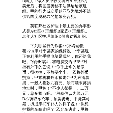
D国度工做人员甲收受境外组织的3万
美元后，将国度奥秘不法供给给该组
织。甲的行为成立受贿罪取为境外不法
供给国度奥秘罪的想象竞合犯。
英联邦社区护理中最主要的办事形
式是A社区护理组织B家庭护理组织C
老年人社区护理组织D健康访视组织。
下列哪些行为诈骗罪(不考虑数
额)？A甲对李某家的保姆说！“李某现
正在利用的手提电脑是我的，你还给我
吧。”保姆信以，将电脑交给甲B甲对
持有外币的乙说！“你手上拿的是假
币，得扔掉，不然要坐牢。”乙将外币
扔掉，甲乘机将外币捡走C甲为哀鸿募
捐，一般人捐款几百元。殷商颠末募捐
地址时，甲称！“不少人都捐一、二万
元，您多捐点吧。”殷商信认为线万元
D乙窃取摩托车，预备骑走。甲觉其可
疑，拆成摩托车仆人的样子说！“你想
把我的车骑走啊？”乙弃车逃走，甲将