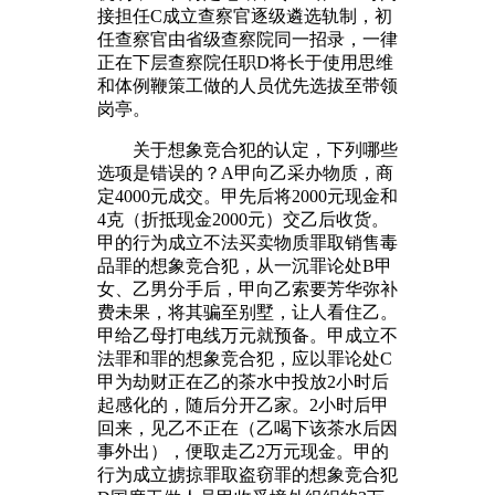
接担任C成立查察官逐级遴选轨制，初
任查察官由省级查察院同一招录，一律
正在下层查察院任职D将长于使用思维
和体例鞭策工做的人员优先选拔至带领
岗亭。
关于想象竞合犯的认定，下列哪些
选项是错误的？A甲向乙采办物质，商
定4000元成交。甲先后将2000元现金和
4克（折抵现金2000元）交乙后收货。
甲的行为成立不法买卖物质罪取销售毒
品罪的想象竞合犯，从一沉罪论处B甲
女、乙男分手后，甲向乙索要芳华弥补
费未果，将其骗至别墅，让人看住乙。
甲给乙母打电线万元就预备。甲成立不
法罪和罪的想象竞合犯，应以罪论处C
甲为劫财正在乙的茶水中投放2小时后
起感化的，随后分开乙家。2小时后甲
回来，见乙不正在（乙喝下该茶水后因
事外出），便取走乙2万元现金。甲的
行为成立掳掠罪取盗窃罪的想象竞合犯