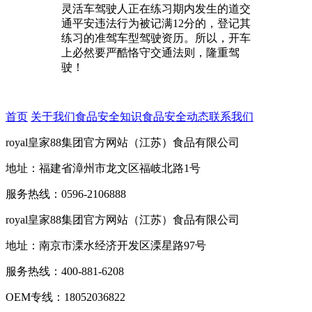
灵活车驾驶人正在练习期内发生的道交
通平安违法行为被记满12分的，登记其
练习的准驾车型驾驶资历。所以，开车
上必然要严酷恪守交通法则，隆重驾
驶！
首页
关于我们
食品安全知识
食品安全动态
联系我们
royal皇家88集团官方网站（江苏）食品有限公司
地址：福建省漳州市龙文区福岐北路1号
服务热线：0596-2106888
royal皇家88集团官方网站（江苏）食品有限公司
地址：南京市溧水经济开发区溧星路97号
服务热线：400-881-6208
OEM专线：18052036822