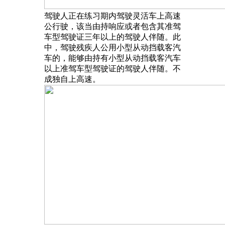
驾驶人正在练习期内驾驶灵活车上高速
公行驶，该当由持响应或者包含其准驾
车型驾驶证三年以上的驾驶人伴随。此
中，驾驶残疾人公用小型从动挡载客汽
车的，能够由持有小型从动挡载客汽车
以上准驾车型驾驶证的驾驶人伴随。不
成独自上高速。