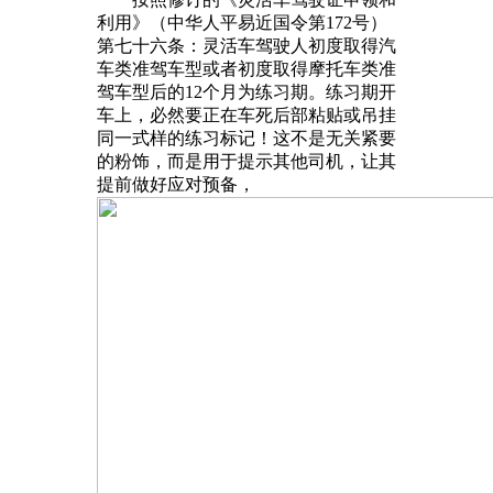
利用》（中华人平易近国令第172号）
第七十六条：灵活车驾驶人初度取得汽
车类准驾车型或者初度取得摩托车类准
驾车型后的12个月为练习期。练习期开
车上，必然要正在车死后部粘贴或吊挂
同一式样的练习标记！这不是无关紧要
的粉饰，而是用于提示其他司机，让其
提前做好应对预备，