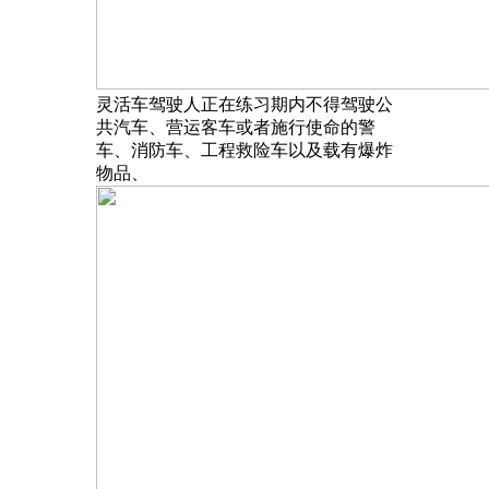
灵活车驾驶人正在练习期内不得驾驶公
共汽车、营运客车或者施行使命的警
车、消防车、工程救险车以及载有爆炸
物品、