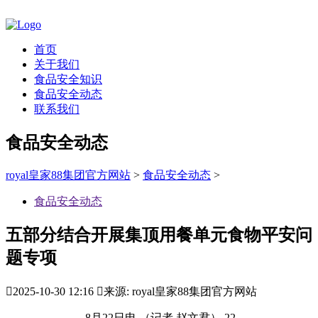
首页
关于我们
食品安全知识
食品安全动态
联系我们
食品安全动态
royal皇家88集团官方网站
>
食品安全动态
>
食品安全动态
五部分结合开展集顶用餐单元食物平安问
题专项

2025-10-30 12:16

来源: royal皇家88集团官方网站
8月22日电 （记者 赵文君） 22