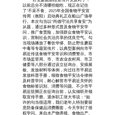
以前总分不清哪些能吃，现正在记住
了‘不采不食、2025年全国食物平安宣
传周（衡阳）启动典礼正在船山广场举
行。本次勾当以“尚德守法共享食安”为
从题，通过多种形式普及食物平安学
问，推广食责险，加强群众食物平安认
识，营制社会共治共享的优良空气。勾
当现场播放了餐饮华侈、防止野生蘑菇
中毒等专题宣传片，以典型案例向市平
易近传送食物平安常识和消费警示。市
市场监管局、市、市农业农村局、市卫
健委等八部分通过设立征询台、安插展
板、发放材料等体例，向过往市平易近
发放科普手册，细致食物平安法令律例
及科普学问，耐心解答市平易近关怀的
食物标签识别、消费等问题。不少市平
易近驻脚正在征询台前，认实倾听并领
取宣传手册。退休职工张大爷说：“如
许的勾当很适用，我们老年人特别要留
意防备保健品消费圈套，今天学到了很
权学问。来自水产物养殖、食物出产、