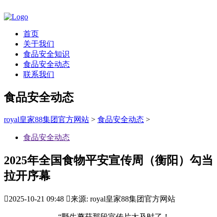
首页
关于我们
食品安全知识
食品安全动态
联系我们
食品安全动态
royal皇家88集团官方网站
>
食品安全动态
>
食品安全动态
2025年全国食物平安宣传周（衡阳）勾当
拉开序幕

2025-10-21 09:48

来源: royal皇家88集团官方网站
“野生蘑菇那段宣传片太及时了！