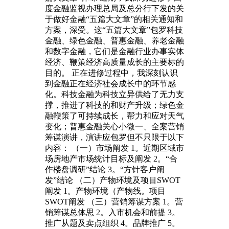
度金融监视办理总局及总分行下发的关
于做好金融“五篇大文章”的相关通知和
方案，深受。这“五篇大文章”包罗科技
金融、绿色金融、普惠金融、养老金融
和数字金融，它们是金融行业办事实体
经济、鞭策经济高质量成长的主要标的
目的。 正在进修过程中，我深刻认识
到金融正在经济社会成长中的环节感
化。科技金融为科技立异供给了无力支
撑，推进了科技的和财产升级；绿色金
融鞭策了可持续成长，帮力和应对天气
变化；普惠金融关心小微一、全案营销
筹谋演讲，演讲应包罗但不只限于以下
内容： （一）市场阐发 1。近期区域市
场房地产市场统计目标及阐发 2。“合
作楼盘调研”结论 3。“方针客户阐
发”结论 （二）产物环境及项目SWOT
阐发 1。产物环境（产物线。项目
SWOT阐发 （三）营销筹谋方案 1。营
销筹谋总体思 2。入市机会和前提 3。
推广从题及卖点组织 4。品牌推广 5。