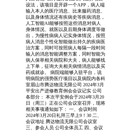
设法，该项目是开辟一个APP，病人端
输入本人的医疗消息、比来服药消息、
以及身体情况还有疾病史等疾病消息，
人工智能AI能够按照这些消息对病人
身体情况、就医以及后期身体调度等做
出，为慢性病病人记实身体情况，按照
病人消息个性化智能做出持久的疾病医
治方案，同时可按照病人每隔一段时间
输入的消息智能调整方案，同时智能为
病人保举相关病院和大夫，病人能够线
上下单，征询大夫相关病情消息以及买
药或就诊。 病院端能够入驻平台，说
明病院的强势医疗项目以及病院内各科
室眉山市腾达物流无限公司 2024年3月
平安出产进修教育例会会议记实 公司
各部分： 本次平安例会于2024年3月20
日（周三）正在公司会议室召开，现将
相关事项通知如下： 一、会议时间
2024年3月20日礼拜三早上9！30 二、
会议地址 腾达物流无限公司会议室
三、参会人员 公司全体员工 四、会议