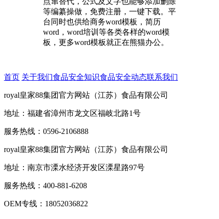
点窜替代，公式及文字也能够添加删除
等编纂操做，免费注册，一键下载。平
台同时也供给商务word模板，简历
word，word培训等各类各样的word模
板，更多word模板就正在熊猫办公。
首页
关于我们
食品安全知识
食品安全动态
联系我们
royal皇家88集团官方网站（江苏）食品有限公司
地址：福建省漳州市龙文区福岐北路1号
服务热线：0596-2106888
royal皇家88集团官方网站（江苏）食品有限公司
地址：南京市溧水经济开发区溧星路97号
服务热线：400-881-6208
OEM专线：18052036822