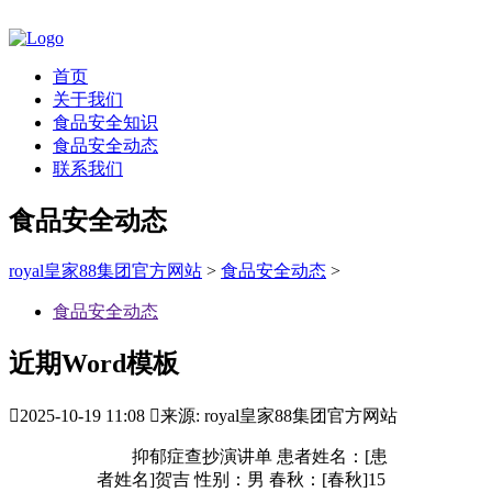
首页
关于我们
食品安全知识
食品安全动态
联系我们
食品安全动态
royal皇家88集团官方网站
>
食品安全动态
>
食品安全动态
近期Word模板

2025-10-19 11:08

来源: royal皇家88集团官方网站
抑郁症查抄演讲单 患者姓名：[患
者姓名]贺吉 性别：男 春秋：[春秋]15