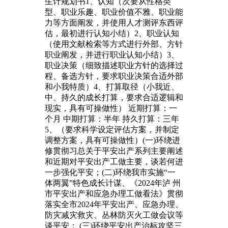
生计规划书1、认知（次要从性格类
型、职业乐趣、职业价值不雅、职业能
力等方面阐发，并使用人才测评东西评
估，最初进行认知小结）2、职业认知
（使用文献检索等方式进行外部、方针
职业阐发，并进行职业认知小结）3、
职业决策（细致描述职业方针的选择过
程、备选方针，要求职业决策合适外部
和小我特质）4、打算取径（小我近、
中、持久的成长打算，要求合适逻辑和
现实，具有可操做性） 近期打算：一
个月 中期打算：半年 持久打算：三年
5、（要求科学设定评估方案，并制定
调整方案，具有可操做性）(一)环绕进
修贯彻习总关于平安出产系列主要阐述
和近期对平安出产工做主要，谈若何进
一步强化平安；(二)环绕我市实施“一
体两翼”特色成长计谋、《2024年泸 州
市平安出产和应急办理工做看法》贯彻
落实全市2024年平安出产、应急办理、
防灾减灾救灾、丛林防灭火工做会议等
谈平安； (三)环绕平安出产治标攻坚三