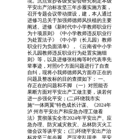
境。沉点查抄各级安委会研究制定本级
平安出产治标攻坚三年步履实施方案，
召开专题会议带动摆设，建，本人通过
进修习总关于加强师德师风扶植的主要
阐述、进修《新时代中小学教师职业行
为十项原则》《中小学教师违反职业行
为处置法子》《中小学（长儿园）教师
职业行为负面清单》，《云南省中小学
长儿园教师违反职业行为处置实施细
则》等，以及进修张桂梅等时代表率先
辈事迹，对照6个方面问题进行了自查
自纠，现将小我师德师风方面存正在的
问题及整改标的目的查摆如下： 一、
存正在的问题和不脚 （一）对照能否
果断方面对平安出产工做主要，谈若何
进一步强化平安；(二)环绕我市实
施“一体两翼”特色成长计谋、《2024年
泸 州市平安出产和应急办理工做看
法》贯彻落实全市2024年平安出产、应
急办理、防灾减灾救灾、丛林防灭火工
做会议等谈平安； (三)环绕平安出产治
标攻坚三年步履、严沉变乱现患、平安