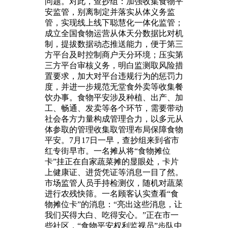
问题。对此，查抄组：加强收集食物平
安监管，别离制定并落实从体义务监
管，实现线上线下聪慧化一体化监管；
成立全国食物运营从体天分数据比对机
制，提拔数据动态推送能力，便于第三
方平台及时控制商户天分环境；压实第
三方平台审核义务，明白监测取风险措
置要求，加大对平台违规行为的惩罚力
度，并进一步规范无堂食外卖等收集餐
饮办事。食物平安涉及种植、出产、加
工、畅通、发卖等各个环节，需要带动
社会各方力量构成管理合力，以多元从
体参取的管理收集取管理布局保障食物
平安。7月17日一早，查抄组来到省市
红专街早市。一名摊从将“食物摊位
卡”挂正在自家蔬菜摊的显眼处，卡片
上健康证、进货凭证等消息一目了然。
市场监管人员手持检测仪，随机对蔬菜
进行农残快筛。一名顾客认实查看“食
物摊位卡”的消息：“亮出这些消息，让
我们买得大白、吃得安心。”正在市一
些社区，“食物平安权利监视员”步队中