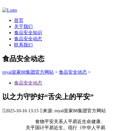
首页
关于我们
食品安全知识
食品安全动态
联系我们
食品安全动态
royal皇家88集团官方网站
>
食品安全动态
>
食品安全动态
以之力守护好“舌尖上的平安”

2025-10-16 13:15

来源: royal皇家88集团官方网站
食物平安关系人平易近生命健康、
关乎国计平易近生。现行《中华人平易