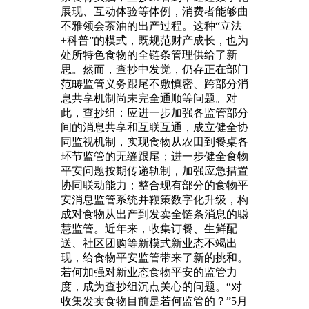
展现、互动体验等体例，消费者能够曲
不雅领会茶油的出产过程。这种“立法
+科普”的模式，既规范财产成长，也为
处所特色食物的全链条管理供给了新
思。然而，查抄中发觉，仍存正在部门
范畴监管义务跟尾不敷慎密、跨部分消
息共享机制尚未完全通顺等问题。对
此，查抄组：应进一步加强各监管部分
间的消息共享和互联互通，成立健全协
同监视机制，实现食物从农田到餐桌各
环节监管的无缝跟尾；进一步健全食物
平安问题按期传递轨制，加强应急措置
协同联动能力；整合现有部分的食物平
安消息监管系统并鞭策数字化升级，构
成对食物从出产到发卖全链条消息的聪
慧监管。近年来，收集订餐、生鲜配
送、社区团购等新模式新业态不竭出
现，给食物平安监管带来了新的挑和。
若何加强对新业态食物平安的监管力
度，成为查抄组沉点关心的问题。“对
收集发卖食物目前是若何监管的？”5月