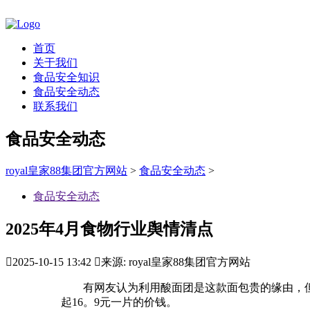
首页
关于我们
食品安全知识
食品安全动态
联系我们
食品安全动态
royal皇家88集团官方网站
>
食品安全动态
>
食品安全动态
2025年4月食物行业舆情清点

2025-10-15 13:42

来源: royal皇家88集团官方网站
有网友认为利用酸面团是这款面包贵的缘由，但也
起16。9元一片的价钱。