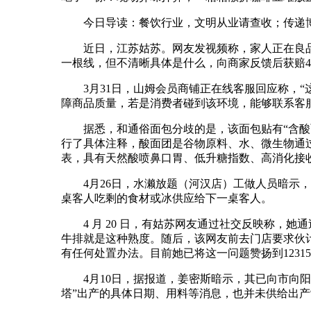
今日导读：餐饮行业，文明从业请查收；传递博从称
近日，江苏姑苏。网友发视频称，家人正在良品
一根线，但不清晰具体是什么，向商家反馈后获赔4
3月31日，山姆会员商铺正在线客服回应称，“
障商品质量，若是消费者碰到该环境，能够联系客
据悉，和通俗面包分歧的是，该面包贴有“含酸面团
行了具体注释，酸面团是谷物原料、水、微生物通
表，具有天然酸喷鼻口胃、低升糖指数、高消化接
4月26日，水濑放题（河汉店）工做人员暗示，
桌客人吃剩的食材或冰供应给下一桌客人。
4 月 20 日，有姑苏网友通过社交反映称，她
牛排就是这种熟度。随后，该网友前去门店要求伙
有任何处置办法。目前她已将这一问题赞扬到123
4月10日，据报道，姜密斯暗示，其已向市向阳
塔”出产的具体日期、用料等消息，也并未供给出产