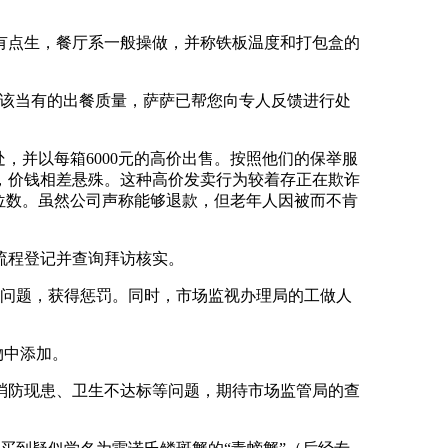
点生，餐厅系一般操做，并称铁板温度和打包盒的
该当有的出餐质量，萨萨已帮您向专人反馈进行处
并以每箱6000元的高价出售。按照他们的保举服
箱，价钱相差悬殊。这种高价发卖行为较着存正在欺诈
位数。虽然公司声称能够退款，但老年人因被而不肯
流程登记并查询拜访核实。
可问题，获得惩罚。同时，市场监视办理局的工做人
物中添加。
在消防现患、卫生不达标等问题，期待市场监管局的查