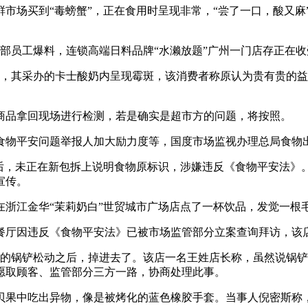
场买到“毒螃蟹”，正在食用时呈现非常，“尝了一口，酸又麻”
部员工爆料，连锁高端日料品牌“水濑放题”广州一门店存正在
，其采办的卡士酸奶内呈现霉斑，该消费者称原认为贵有贵的益
品拿回现场进行检测，若是确实是超市方的问题，将按照。
物平安问题举报人加大励力度等，国度市场监视办理总局食物
，未正在新包拆上说明食物原标识，涉嫌违反《食物平安法》
宣传。
江金华“茉莉奶白”世贸城市广场店点了一杯饮品，发觉一根
厅因违反《食物平安法》已被市场监管部分立案查询拜访，该
的锅铲松动之后，掉进去了。该店一名王姓店长称，虽然说锅铲
愿取顾客、监管部分三方一路，协商处理此事。
果中吃出异物，像是被烤化的蓝色橡胶手套。当事人倪密斯称，