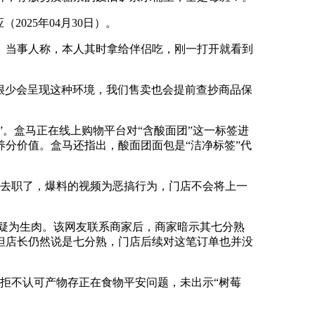
25年04月30日）。
当事人称，本人其时拿给伴侣吃，刚一打开就看到
很少会呈现这种环境，我们售卖也会提前查抄商品保
。盒马正在线上购物平台对“含酸面团”这一标签进
分价值。盒马还指出，酸面团面包是“洁净标签”代
去职了，爆料的视频为恶搞行为，门店不会将上一
排疑为生肉。该网友联系商家后，商家暗示其七分熟
但店长仍然说是七分熟，门店后续对这笔订单也并没
拒不认可产物存正在食物平安问题，未出示“树莓